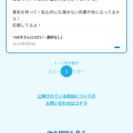
勇気を持って！私も何にも接点ない先輩が気になってるか
ら！

つばき
さん
(
12
さい・
選択なし
)
2025年9月5日
1
〜
1
件
を表示
まえへ
1
つぎへ
公開されている相談についての
お問い合わせはコチラ
他の相談も見る