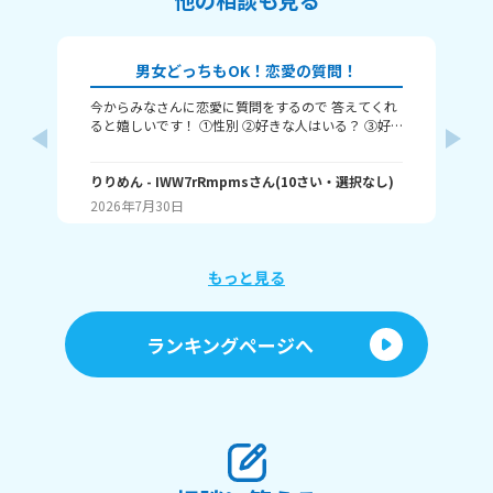
男女どっちもOK！恋愛の質問！
今からみなさんに恋愛に質問をするので 答えてくれ
それじ
ると嬉しいです！ ①性別 ②好きな人はいる？ ③好
ル
きなタイプ ④告白された回数 ⑤結婚は何歳にしたい
❓️
か こんな感じだよっ！ ぜひ答えてくれると嬉しいで
~(
す！ 最後まで見てくれてありがとう！ ではバイバ
りりめん
- IWW7rRmpms
さん
(
10
さい・
選択なし
)
幼
ん
イ！
2026年7月30日
20
よね
ね～
あ、
もっと見る
ランキングページへ