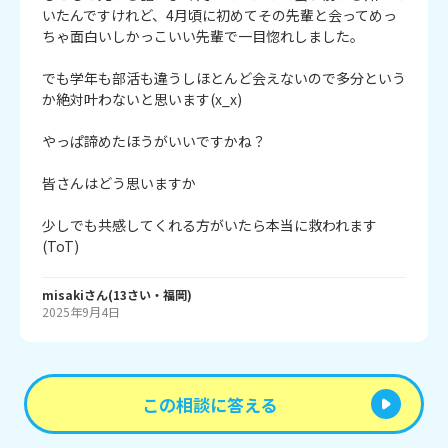
いたんですけれど、4月頃に初めてその先輩と会ってめっ
ちゃ面白いしかっこいい先輩で一目惚れしました。

でも学年も部活も違うしほとんど会えないので多分という
か絶対叶わないと思います(x_x)

やっぱ諦めたほうがいいですかね？

皆さんはどう思いますか

少しでも共感してくれる方がいたら本当に救われます
(ToT)
misaki
さん
(
13
さい・
福岡
)
2025年9月4日
この相談に答える