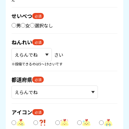
ん
せいべつ
必須
男
女
選択なし
ねんれい
必須
さい
※投稿できるのは5〜19さいです
都道府県
必須
アイコン
必須