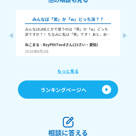
みんなは「笑」か「w」どっち派？？
みんなはLINEとかで使うのは「笑」か「w」どっち
🎀
派ですか？！ ちなみに私は「笑」です！ あと、めっ
ん
ちゃ笑ってるときは何を使うかも教えてほしいで
人
す！ （笑笑、爆笑、wwwなど）
ねこまる
- RzyPlHTovd
さん
(
13
さい・
愛知
)
ン
わた
が
2026年8月2日
20
に
「
け
ょ
もっと見る
に
行
す
ランキングページへ
間
ラ
「
しくて
た
を
も
い。
相談に答える