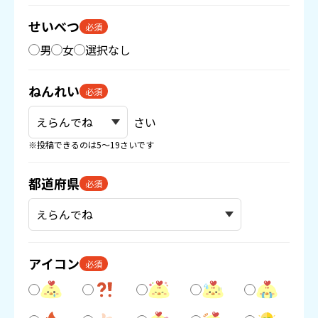
せいべつ
必須
男
女
選択なし
ねんれい
必須
さい
※投稿できるのは5〜19さいです
都道府県
必須
アイコン
必須