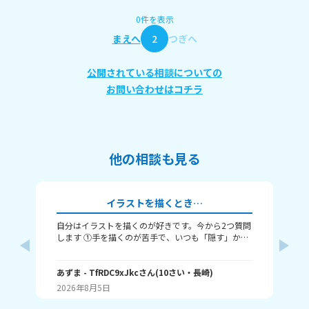
0件を表示
まえへ
2
つぎへ
公開されている相談についての
お問い合わせはコチラ
他の相談も見る
イラストを描くとき…
自分はイラストを描くのが好きです。今から2つ質問
み
します ①手を描くのが苦手で、いつも「隠す」か
（
「萌え袖」か「頑張って描く」のどれかなんですよ
・
ね。手を上手く描くコツってありますか……？ ②い
る？
つも立ち絵ばかり描いていて、それ以外は全く描け
あずま
- TfRDC9xJkc
さん
(
10
さい・
長崎
)
な
ません。とうしたらいいですか？
2026年8月5日
20