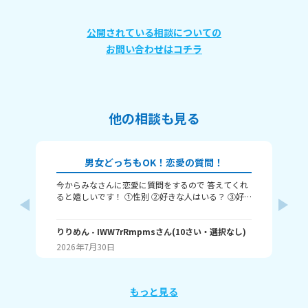
公開されている相談についての
お問い合わせはコチラ
他の相談も見る
男女どっちもOK！恋愛の質問！
今からみなさんに恋愛に質問をするので 答えてくれ
それじ
ると嬉しいです！ ①性別 ②好きな人はいる？ ③好
ル
きなタイプ ④告白された回数 ⑤結婚は何歳にしたい
❓️
か こんな感じだよっ！ ぜひ答えてくれると嬉しいで
~(
す！ 最後まで見てくれてありがとう！ ではバイバ
りりめん
- IWW7rRmpms
さん
(
10
さい・
選択なし
)
幼
ん
イ！
2026年7月30日
20
よね
ね～
あ、
もっと見る