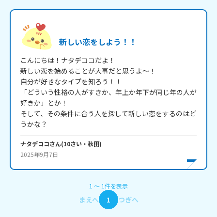
新しい恋をしよう！！
こんにちは！ナタデココだよ！

新しい恋を始めることが大事だと思うよ～！

自分が好きなタイプを知ろう！！

「どういう性格の人がすきか、年上か年下が同じ年の人が
好きか」とか！

そして、その条件に合う人を探して新しい恋をするのはど
うかな？
ナタデココ
さん
(
10
さい・
秋田
)
2025年9月7日
1
〜
1
件
を表示
まえへ
1
つぎへ