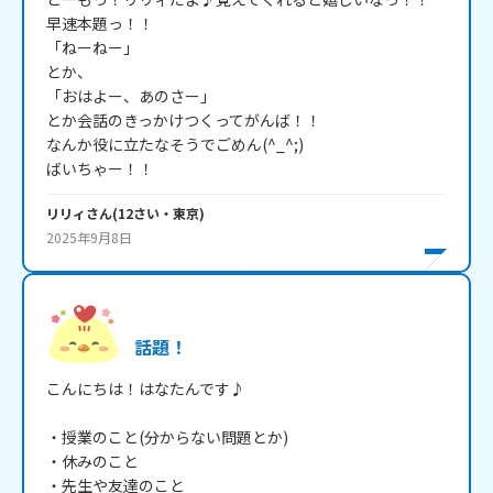
早速本題っ！！

「ねーねー」

とか、

「おはよー、あのさー」

とか会話のきっかけつくってがんば！！

なんか役に立たなそうでごめん(^_^;)

ばいちゃー！！
リリィ
さん
(
12
さい・
東京
)
2025年9月8日
話題！
こんにちは！はなたんです♪

・授業のこと(分からない問題とか)

・休みのこと

・先生や友達のこと
