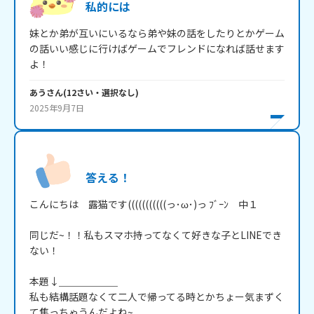
私的には
妹とか弟が互いにいるなら弟や妹の話をしたりとかゲーム
の話いい感じに行けばゲームでフレンドになれば話せます
よ！
あう
さん
(
12
さい・
選択なし
)
2025年9月7日
答える！
こんにちは　露猫です(((((((((((っ･ω･)っ ﾌﾞｰﾝ　中１

同じだ~！！私もスマホ持ってなくて好きな子とLINEでき
ない！

本題↓＿＿＿＿＿＿

私も結構話題なくて二人で帰ってる時とかちょー気まずく
て焦っちゃうんだよね~
