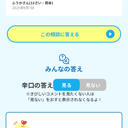
ふうか
さん
(
13
さい・
熊本
)
2025年9月7日
この相談に答える
みんなの答え
辛口の答え
見る
見ない
※きびしいコメントを見たくない人は
「見ない」をおすと表示されなくなるよ！