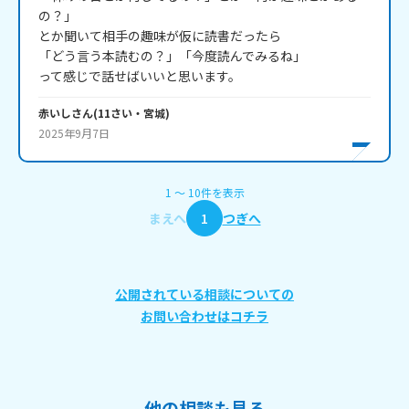
の？」

とか聞いて相手の趣味が仮に読書だったら

「どう言う本読むの？」「今度読んでみるね」

赤いし
さん
(
11
さい・
宮城
)
2025年9月7日
1
〜
10
件
を表示
まえへ
1
つぎへ
公開されている相談についての
お問い合わせはコチラ
他の相談も見る