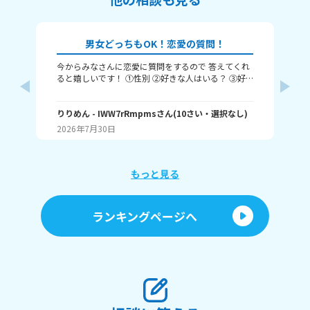
男女どっちもOK！恋愛の質問！
今からみなさんに恋愛に質問をするので 答えてくれ
それじ
ると嬉しいです！ ①性別 ②好きな人はいる？ ③好
ル
きなタイプ ④告白された回数 ⑤結婚は何歳にしたい
❓️
か こんな感じだよっ！ ぜひ答えてくれると嬉しいで
~(
す！ 最後まで見てくれてありがとう！ ではバイバ
りりめん
- IWW7rRmpms
さん
(
10
さい・
選択なし
)
幼
ん
イ！
2026年7月30日
20
よね
ね～
あ、
もっと見る
ランキングページへ