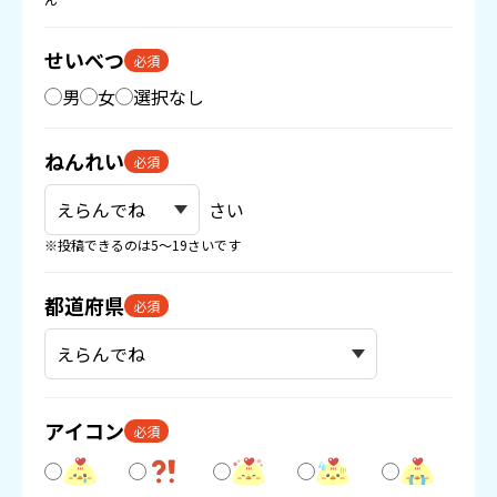
せいべつ
必須
男
女
選択なし
ねんれい
必須
さい
※投稿できるのは5〜19さいです
都道府県
必須
アイコン
必須