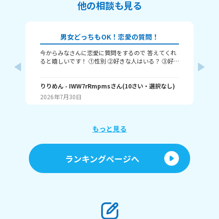
他の相談も見る
男女どっちもOK！恋愛の質問！
今からみなさんに恋愛に質問をするので 答えてくれ
それじ
ると嬉しいです！ ①性別 ②好きな人はいる？ ③好
ル
きなタイプ ④告白された回数 ⑤結婚は何歳にしたい
❓️
か こんな感じだよっ！ ぜひ答えてくれると嬉しいで
~(
す！ 最後まで見てくれてありがとう！ ではバイバ
りりめん
- IWW7rRmpms
さん
(
10
さい・
選択なし
)
幼
ん
イ！
2026年7月30日
20
よね
ね～
あ、
もっと見る
ランキングページへ