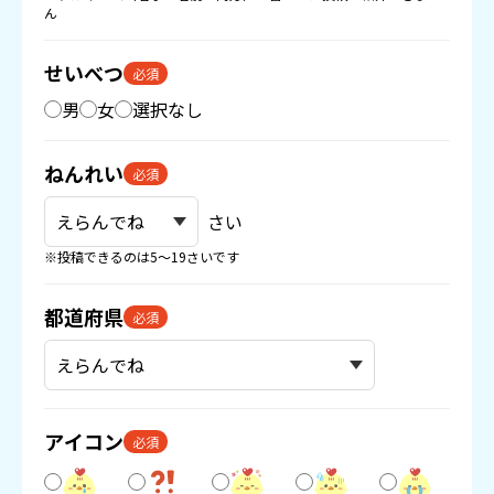
ん
せいべつ
必須
男
女
選択なし
ねんれい
必須
さい
※投稿できるのは5〜19さいです
都道府県
必須
アイコン
必須