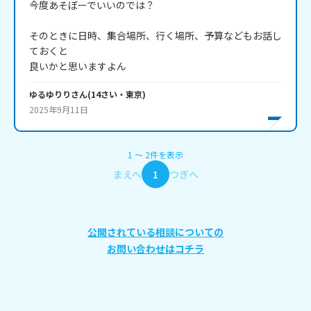
今度あそぼーでいいのでは？

そのときに日時、集合場所、行く場所、予算などもお話し
ておくと

良いかと思いますよん
ゆるゆりり
さん
(
14
さい・
東京
)
2025年9月11日
1
〜
2
件
を表示
まえへ
1
つぎへ
公開されている相談についての
お問い合わせはコチラ