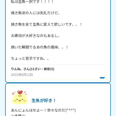
私は生魚一択です！！！！

焼き魚派の人には失礼だけど、

焼き魚を全て生魚に変えて欲しいです、、！

お寿司が大好きなのもあるし、

焼いた瞬間でるあの魚の風味、、！

ちょっと苦手ですね、、
りんね。
さん
(
11
さい・
神奈川
)
2025年9月12日
生魚が好き！
あんにょんはせよー！奈々なのだ(*^^*)

☆本題☆
