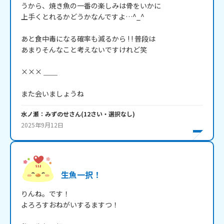
うから、焼き魚の一番の楽しみは骨をいかに

上手くとれるかどうかなんですよ…^_^

あと食中毒になる確率も減るから ! ! 普段は

あまりそんなこと考えないですけれど笑

××× ＿＿

また会いましょうね
水ノ瀬：みずのせ
さん
(
12
さい・
選択なし
)
2025年9月12日
生魚一択！
りんね。です！

よろろすおねがいするますつ！
