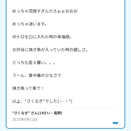
めっちゃ究極すぎんだろぉぉおおお

めっちゃ迷います。

中トロを口に入れた時の幸福感。

お弁当に焼き魚が入っていた時の嬉しさ。

どっちも変え難い。。。

うーん、食中毒の少なさで

焼き魚って事で！

以上、*さくなぎ*でした(・-・*)
*さくなぎ*
さん
(
14
さい・
長野
)
2025年9月12日