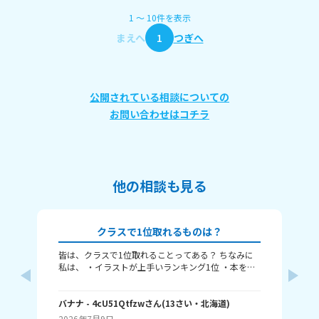
1
〜
10
件
を表示
まえへ
1
つぎへ
公開されている相談についての
お問い合わせはコチラ
他の相談も見る
クラスで1位取れるものは？
皆は、クラスで1位取れることってある？ ちなみに
み
私は、 ・イラストが上手いランキング1位 ・本を読
むランキング1位（一番たくさん読む） ・アニメ詳
ふぃ
しいランキング1位 こんな感じ。 皆はどんなランキ
🤍
ングで1位取れる？ 書いてくれたら嬉しいです！ じ
バナナ
- 4cU51Qtfzw
さん
(
13
さい・
北海道
)
(
13
ゃね。
2026年7月9日
20