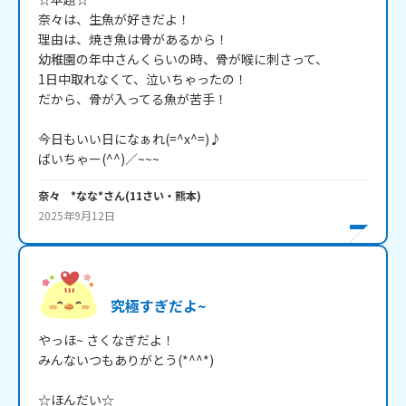
奈々は、生魚が好きだよ！

理由は、焼き魚は骨があるから！

幼稚園の年中さんくらいの時、骨が喉に刺さって、

1日中取れなくて、泣いちゃったの！

だから、骨が入ってる魚が苦手！

今日もいい日になぁれ(=^x^=)♪

ばいちゃー(^^)／~~~
奈々 *なな*
さん
(
11
さい・
熊本
)
2025年9月12日
究極すぎだよ~
やっほ~ さくなぎだよ！

みんないつもありがとう(*^^*)

☆ほんだい☆
