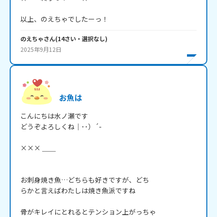
以上、のえちゃでしたーっ！
のえちゃ
さん
(
14
さい・
選択なし
)
2025年9月12日
お魚は
こんにちは水ノ瀬です

どうぞよろしくね｜･･）´-

××× ＿＿

お刺身焼き魚…どちらも好きですが、どち

らかと言えばわたしは焼き魚派ですね

骨がキレイにとれるとテンション上がっちゃ
