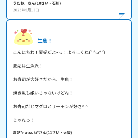
うたね。
さん
(
10
さい・
石川
)
2025年9月13日
生魚！
こんにちわ！夏妃だよ~っ！よろしくね∩^ω^∩

夏妃は生魚派！

お寿司が大好きだから、生魚！

焼き魚も嫌いじゃないけどね！

お寿司だとマグロとサーモンが好き^ ^

じゃねっ！
夏妃*natsuki*
さん
(
11
さい・
大阪
)