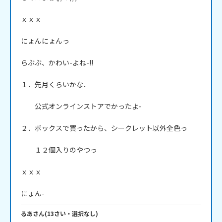
ｘｘｘ

にょんにょんっ

らぶぶ、かわい-よね-!!

１．先月くらいかな．

　　公式オンラインストアでかったよ-

２．ボックスで買ったから、シークレット以外全色っ

　　１２個入りのやつっ

ｘｘｘ

にょん-
るあ
さん
(
13
さい・
選択なし
)