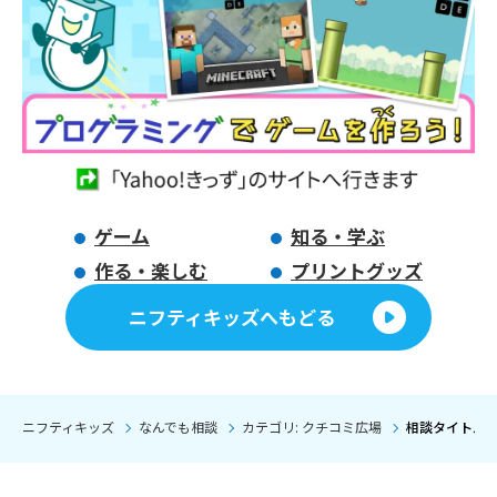
ゲーム
知る・学ぶ
作る・楽しむ
プリントグッズ
ニフティキッズへもどる
ニフティキッズ
なんでも相談
カテゴリ: クチコミ広場
相談タイトル: