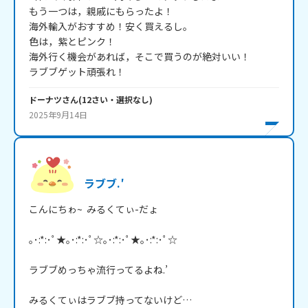
もう一つは，親戚にもらったよ！

海外輸入がおすすめ！安く買えるし。

色は，紫とピンク！

海外行く機会があれば，そこで買うのが絶対いい！

ラブブゲット頑張れ！
ドーナツ
さん
(
12
さい・
選択なし
)
2025年9月14日
ラブブ.′
こんにちゎ~  みるくてぃ-だょ

｡･:*:･ﾟ★｡･:*:･ﾟ☆｡･:*:･ﾟ★｡･:*:･ﾟ☆

ラブブめっちゃ流行ってるよね.’

みるくてぃはラブブ持ってないけど…
