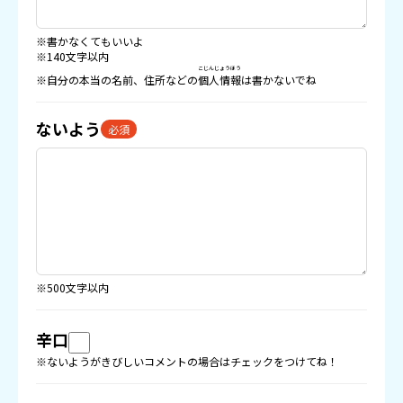
※書かなくてもいいよ
※140文字以内
こじんじょうほう
※自分の本当の名前、住所などの
個人情報
は書かないでね
ないよう
必須
※500文字以内
辛口
※ないようがきびしいコメントの場合はチェックをつけてね！