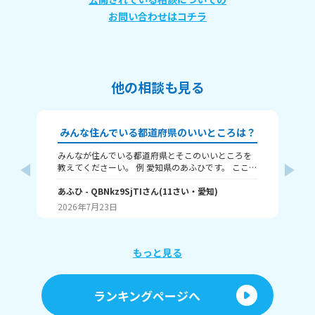
お問い合わせはコチラ
他の相談も見る
みんな住んでいる都道府県のいいところは？
みんなが住んでいる都道府県とそこのいいところを
🗾本題🗾 だいたい
教えてくださーい。 例 愛知県のあふひです。 ここは
人
都市ですが、工業が発展していて中京工業地帯があ
島 父：
ります。観光名所では名古屋城が有名です。歴史的
あふひ
- QBNkz9SjTI
さん
(
11
さい・
愛知
)
け
幼
にも、天下三英傑の信長、秀吉、家康、全員の出身
ん県
2026年7月23日
20
地です。
教え
もっと見る
ランキングページへ