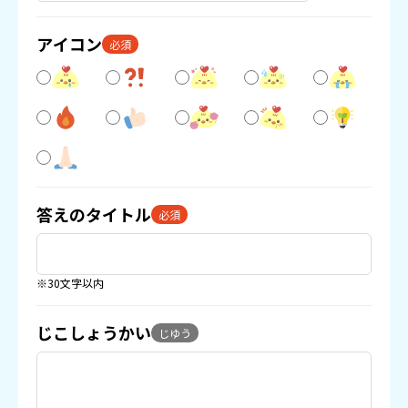
アイコン
必須
答えのタイトル
必須
※30文字以内
じこしょうかい
じゆう