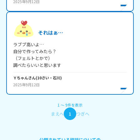
2025年9月12日
それはぁ…
ラブブ高いよ…

自分で作ってみたら？

（フェルトとかで）

調べたらいいと思います
Ｙちゃん
さん
(
10
さい・
石川
)
2025年9月12日
1
〜
9
件
を表示
まえへ
1
つぎへ
公開されている相談についての