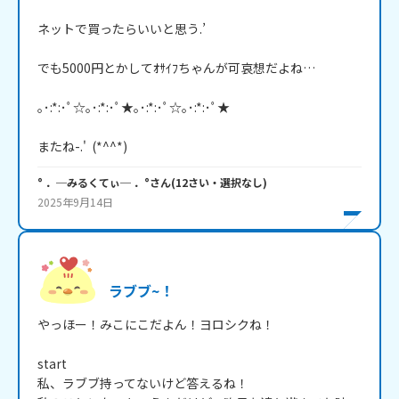
ネットで買ったらいいと思う.’

でも5000円とかしてｵｻｲﾌちゃんが可哀想だよね…

｡･:*:･ﾟ☆｡･:*:･ﾟ★｡･:*:･ﾟ☆｡･:*:･ﾟ★

またね-.'  (*^^*)
° ．─みるくてぃ─ ．°
さん
(
12
さい・
選択なし
)
2025年9月14日
ラブブ~！
やっほー！みこにこだよん！ヨロシクね！

start

私、ラブブ持ってないけど答えるね！
