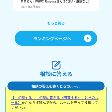
す！ 最後まで見てくれてありがとう！ ではバイバ
りりめん
- IWW7rRmpms
さん
(
10
さい・
選択なし
)
幼
ん
イ！
2026年7月30日
20
よね
ね～
あ、
もっと見る
ランキングページへ
相談に答える
相談の答えを書くときのルール
【「相談する」「相談に答える（回答する）」ときのル
ール】
をかならず読んでから、ルールを守って投稿して
ください。