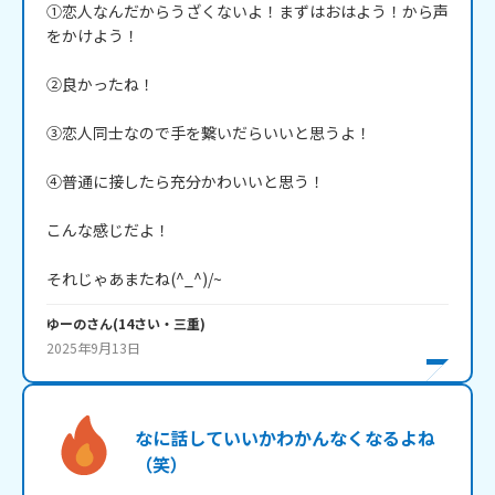
①恋人なんだからうざくないよ！まずはおはよう！から声
をかけよう！

②良かったね！

③恋人同士なので手を繋いだらいいと思うよ！

④普通に接したら充分かわいいと思う！

こんな感じだよ！

それじゃあまたね(^_^)/~
ゆーの
さん
(
14
さい・
三重
)
2025年9月13日
なに話していいかわかんなくなるよね
（笑）