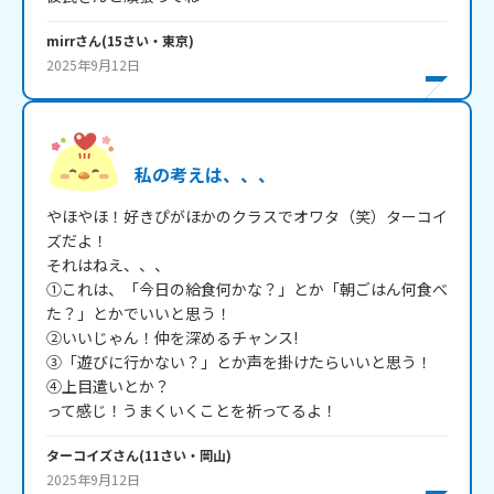
mirr
さん
(
15
さい・
東京
)
2025年9月12日
私の考えは、、、
やほやほ！好きぴがほかのクラスでオワタ（笑）ターコイ
ズだよ！

それはねえ、、、

①これは、「今日の給食何かな？」とか「朝ごはん何食べ
た？」とかでいいと思う！

②いいじゃん！仲を深めるチャンス!

③「遊びに行かない？」とか声を掛けたらいいと思う！

④上目遣いとか？

って感じ！うまくいくことを祈ってるよ！
ターコイズ
さん
(
11
さい・
岡山
)
2025年9月12日