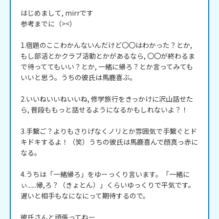
はじめまして, mirrです

参考までに（><）

1.宿題のここわかんないんだけど〇〇はわかった？とか, 
もし部活とかクラブ活動とかがあるなら, 〇〇が終わるま
で待っててもいい？とか, 一緒に帰ろ？とか言ってみても
いいと思う。うちの彼氏は馬鹿喜ぶ。

2.いいねいいねいいね, 修学旅行をきっかけに沢山話せた
ら, 普段ももっと話せるようになるかもしれないよ？！

3.手繋ご？よりもさりげなくノリとか雰囲気で手繋ぐとド
キドキするよ！（笑）うちの彼氏は馬鹿喜んで顔真っ赤に
なる。

4.うちは「一緒帰ろ」をゆーっくり言います。「一緒に
ぃ......帰,ろ？（きょとん）」くらいゆっくりで平気です。
遅いと相手もなになにって期待するので。

彼氏さんと頑張ってねー