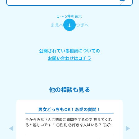
1
〜
5
件
を表示
まえへ
1
つぎへ
公開されている相談についての
お問い合わせはコチラ
他の相談も見る
男女どっちもOK！恋愛の質問！
今からみなさんに恋愛に質問をするので 答えてくれ
それじ
ると嬉しいです！ ①性別 ②好きな人はいる？ ③好
ル
きなタイプ ④告白された回数 ⑤結婚は何歳にしたい
❓️
か こんな感じだよっ！ ぜひ答えてくれると嬉しいで
~(