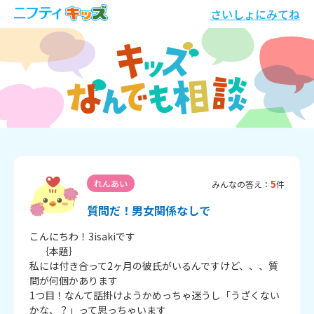
さいしょにみてね
5
れんあい
みんなの答え：
件
質問だ！男女関係なしで
こんにちわ！3isakiです

　｛本題｝

私には付き合って2ヶ月の彼氏がいるんですけど、、、質
問が何個かあります

1つ目！なんて話掛けようかめっちゃ迷うし「うざくない
かな、？」って思っちゃいます
