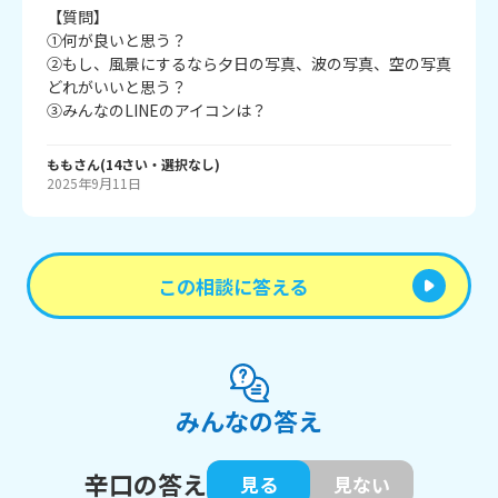
【質問】

①何が良いと思う？

②もし、風景にするなら夕日の写真、波の写真、空の写真
どれがいいと思う？

③みんなのLINEのアイコンは？
もも
さん
(
14
さい・
選択なし
)
2025年9月11日
この相談に答える
みんなの答え
辛口の答え
見る
見ない