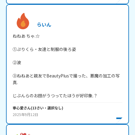
らいん
ねねあ ちゃ.☆

①ぷりくら・友達と制服の後ろ姿

②波

③ねねあと親友でBeautyPlusで撮った、悪魔の加工の写
真.

じぶんらのお顔がうつってたほうが好印象.？
寧心愛
さん
(
13
さい・
選択なし
)
2025年9月12日