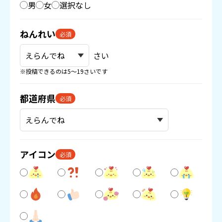
男
女
選択なし
ねんれい
必須
さい
※投稿できるのは5〜19さいです
都道府県
必須
アイコン
必須