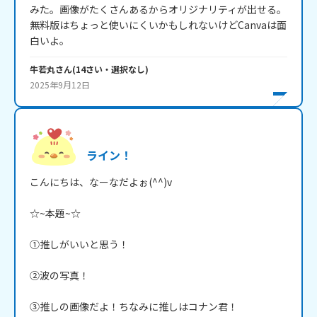
みた。画像がたくさんあるからオリジナリティが出せる。
無料版はちょっと使いにくいかもしれないけどCanvaは面
白いよ。
牛若丸
さん
(
14
さい・
選択なし
)
2025年9月12日
ライン！
こんにちは、なーなだよぉ(^^)v

☆~本題~☆

①推しがいいと思う！

②波の写真！

③推しの画像だよ！ちなみに推しはコナン君！
