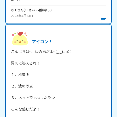
さく
さん
(
13
さい・
選択なし
)
2025年9月13日
アイコン！
こんにちは~、ゆのあだよ~(_ _).｡o○

質問に答えるね！

１．風景画

２．波の写真

３．ネットで見つけたやつ

こんな感じだよ！
