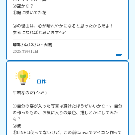
②空かな？

③庭に咲いてた花

②の理由は、心が晴れやかになると思ったからだよ！

参考になればと思います^o^
瑠璃
さん
(
12
さい・
大阪
)
2025年9月12日
自作
牛若なのだ( ^ω^ )

①自分の姿が入った写真は避けたほうがいいかな…。自分
の作ったもの、お気に入りの景色、推しとかにしてみた
ら？

②波

③LINEは使ってないけど、この前Canvaでアイコン作って