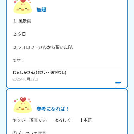
無題
１. 風景画

２.夕日

３.フォロワーさんから頂いたFA

じぇしか
さん
(
15
さい・
選択なし
)
2025年9月12日
参考になれば！
ヤッホー瑠璃です。　よろしく！　↓本題

①プリクラの写真
