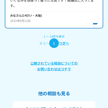
いぐるみを頑張って撮った写真です！結構気に入ってま
みな
さん
(
14
さい・
大阪
)
2025年9月12日
1
〜
10
件
を表示
まえへ
1
つぎへ
公開されている相談についての
お問い合わせはコチラ
他の相談も見る