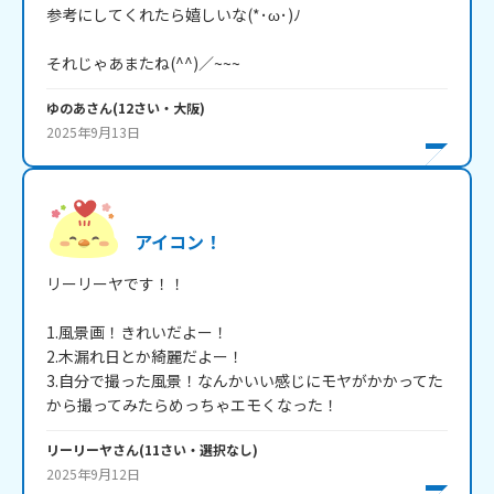
参考にしてくれたら嬉しいな(*･ω･)ﾉ

それじゃあまたね(^^)／~~~
ゆのあ
さん
(
12
さい・
大阪
)
2025年9月13日
アイコン！
リーリーヤです！！

1.風景画！きれいだよー！

2.木漏れ日とか綺麗だよー！

3.自分で撮った風景！なんかいい感じにモヤがかかってた
から撮ってみたらめっちゃエモくなった！
リーリーヤ
さん
(
11
さい・
選択なし
)
2025年9月12日