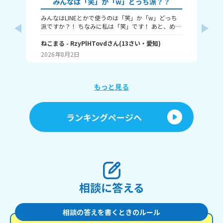
みんなは「笑」か「w」どっち派？？
みんなはLINEとかで使うのは「笑」か「w」どっち
🎀
派ですか？！ ちなみに私は「笑」です！ あと、めっ
ん
ちゃ笑ってるときは何を使うかも教えてほしいで
人
す！ （笑笑、爆笑、wwwなど）
ねこまる
- RzyPlHTovd
さん
(
13
さい・
愛知
)
ン
わた
が
2026年8月2日
20
に
「
け
ょ
もっと見る
に
行
す
ランキングページへ
間
ラ
「
しくて
た
を
も
い。
相談に答える
相談の答えを書くときのルール