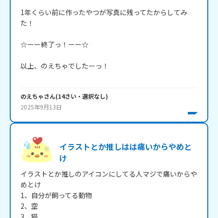
1年くらい前に作ったやつが写真に残ってたからしてみ
た！

☆ーー終了っ！ーー☆

以上、のえちゃでしたーっ！

のえちゃ
さん
(
14
さい・
選択なし
)
2025年9月13日
イラストとか推しはは痛いからやめと
け
イラストとか推しのアイコンにしてる人マジで痛いからや
めとけ

1、自分が飼ってる動物

2、空

3、猫