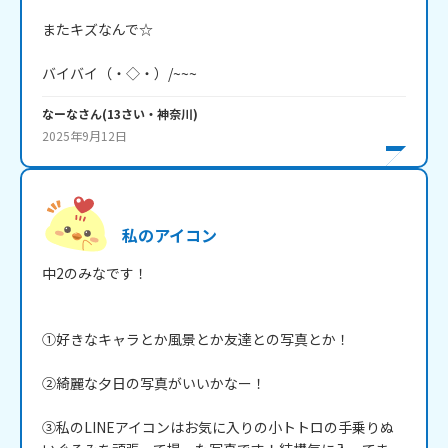
またキズなんで☆

バイバイ（・◇・）/~~~
なーな
さん
(
13
さい・
神奈川
)
2025年9月12日
私のアイコン
中2のみなです！

①好きなキャラとか風景とか友達との写真とか！

②綺麗な夕日の写真がいいかなー！

③私のLINEアイコンはお気に入りの小トトロの手乗りぬ