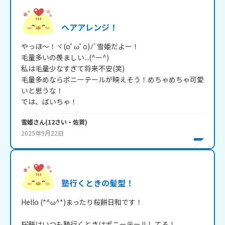
ヘアアレンジ！
やっほ～！ヾ(oﾟωﾟo)ﾉﾞ雪姫だよー！

毛量多いの羨ましい...(^ー^)

私は毛量少なすぎて将来不安(笑)

毛量多めならポニーテールが映えそう！めちゃめちゃ可愛
いと思うな！

では、ばいちゃ！
雪姫
さん
(
12
さい・
佐賀
)
2025年9月22日
塾行くときの髪型！
Hello (*^ω^*)まったり桜餅日和です！

桜餅はいつも塾行くときはポニーテールしてる！
