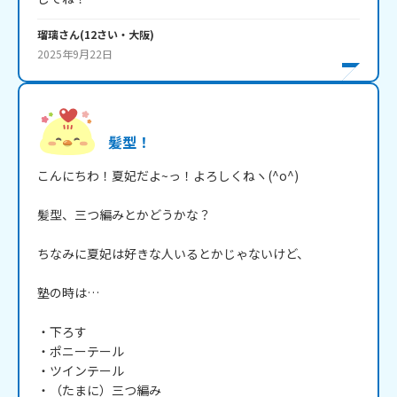
瑠璃
さん
(
12
さい・
大阪
)
2025年9月22日
髪型！
こんにちわ！夏妃だよ~っ！よろしくねヽ(^o^)

髪型、三つ編みとかどうかな？

ちなみに夏妃は好きな人いるとかじゃないけど、

塾の時は…

・下ろす

・ポニーテール

・ツインテール

・（たまに）三つ編み
