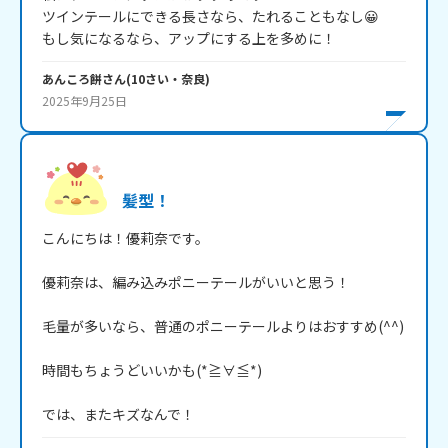
ツインテールにできる長さなら、たれることもなし😀

もし気になるなら、アップにする上を多めに！
あんころ餅
さん
(
10
さい・
奈良
)
2025年9月25日
髪型！
こんにちは！優莉奈です。

優莉奈は、編み込みポニーテールがいいと思う！

毛量が多いなら、普通のポニーテールよりはおすすめ(^^)

時間もちょうどいいかも(*≧∀≦*)

では、またキズなんで！