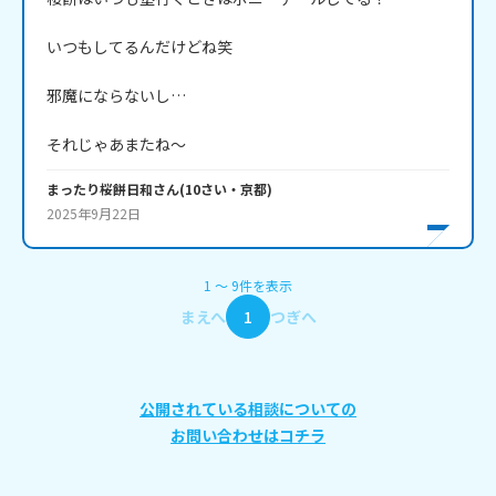
いつもしてるんだけどね笑

邪魔にならないし…

それじゃあまたね～
まったり桜餅日和
さん
(
10
さい・
京都
)
2025年9月22日
1
〜
9
件
を表示
まえへ
1
つぎへ
公開されている相談についての
お問い合わせはコチラ