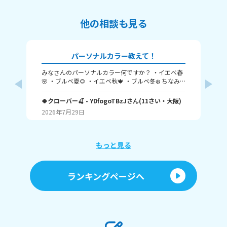
他の相談も見る
パーソナルカラー教えて！
みなさんのパーソナルカラー何ですか？ ・イエベ春
髪
🌸 ・ブルベ夏🌻 ・イエベ秋🍁 ・ブルベ冬❄️ ちなみ
か
く
に私はブルベ夏です！ みんなも教えてね！ たくさん
5
の回答待ってます🥺 バイバイ✌️
🍀クローバー🍒
- YDfogoTBzJ
さん
(
11
さい・
大阪
)
Yui
将
2026年7月29日
20
です
手
使
めの商
もっと見る
の
ランキングページへ