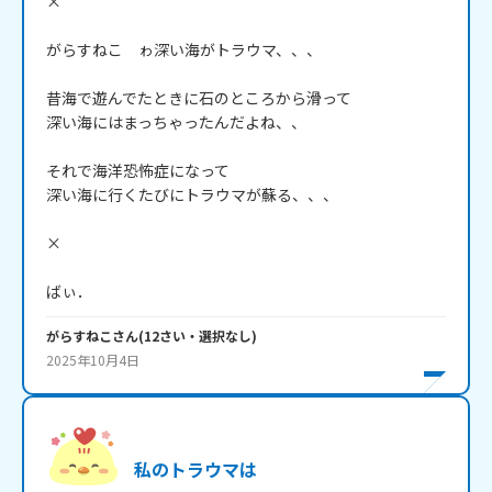
×

がらすねこ　ゎ深い海がトラウマ、、、

昔海で遊んでたときに石のところから滑って

深い海にはまっちゃったんだよね、、

それで海洋恐怖症になって

深い海に行くたびにトラウマが蘇る、、、

×

ばぃ．
がらすねこ
さん
(
12
さい・
選択なし
)
2025年10月4日
私のトラウマは