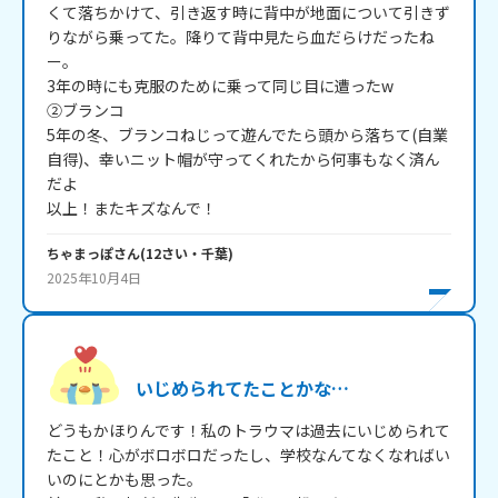
くて落ちかけて、引き返す時に背中が地面について引きず
りながら乗ってた。降りて背中見たら血だらけだったね
ー。

3年の時にも克服のために乗って同じ目に遭ったw

②ブランコ

5年の冬、ブランコねじって遊んでたら頭から落ちて(自業
自得)、幸いニット帽が守ってくれたから何事もなく済ん
だよ

以上！またキズなんで！
ちゃまっぽ
さん
(
12
さい・
千葉
)
2025年10月4日
いじめられてたことかな…
どうもかほりんです！私のトラウマは過去にいじめられて
たこと！心がボロボロだったし、学校なんてなくなればい
いのにとかも思った。
