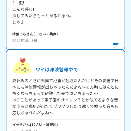
3　虫!

こんな感じ!

探してみたらもっとあると思う。

じゃ♪
紗菜っち
さん
(
11
さい・
兵庫
)
2025年10月3日
ワイは津波警報やで
夏休みのときに外国で地震が起きたんだけどその影響で日
本にも津波警報が出ちゃったんだよね～そん時にほんとに
怖くなっちゃって避難した先で泣いちゃった～

ってことがあって甲子園のサイレン？とか似てるような音
が出ると鳥肌が出たりゾワゾワしたり遠くで鳴った音も反
応しちゃうんだよね～
イッチ
さん
(
12
さい・
神奈川
)
2025年10月3日