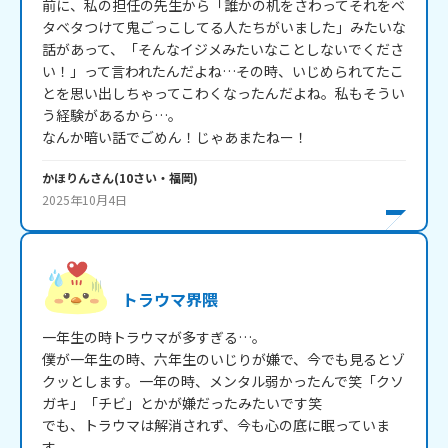
前に、私の担任の先生から「誰かの机をさわってそれをベ
タベタつけて鬼ごっこしてる人たちがいました」みたいな
話があって、「そんなイジメみたいなことしないでくださ
い！」って言われたんだよね…その時、いじめられてたこ
とを思い出しちゃってこわくなったんだよね。私もそうい
う経験があるから…。

なんか暗い話でごめん！じゃあまたねー！
かほりん
さん
(
10
さい・
福岡
)
2025年10月4日
トラウマ界隈
一年生の時トラウマが多すぎる…。

僕が一年生の時、六年生のいじりが嫌で、今でも見るとゾ
クッとします。一年の時、メンタル弱かったんで笑「クソ
ガキ」「チビ」とかが嫌だったみたいです笑

でも、トラウマは解消されず、今も心の底に眠っていま
す。