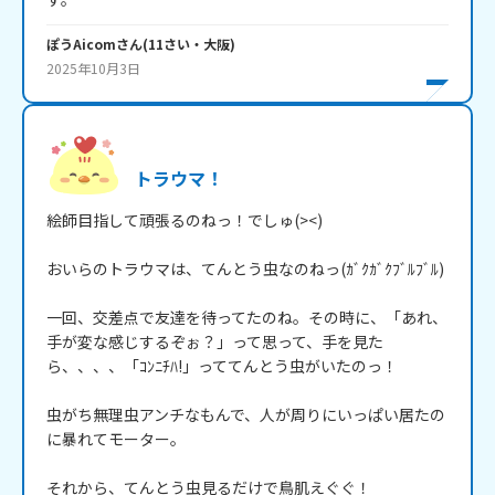
ぽうAicom
さん
(
11
さい・
大阪
)
2025年10月3日
トラウマ！
絵師目指して頑張るのねっ！でしゅ(><)

おいらのトラウマは、てんとう虫なのねっ(ｶﾞｸｶﾞｸﾌﾞﾙﾌﾞﾙ)

一回、交差点で友達を待ってたのね。その時に、「あれ、
手が変な感じするぞぉ？」って思って、手を見た
ら、、、、「ｺﾝﾆﾁﾊ!」っててんとう虫がいたのっ！

虫がち無理虫アンチなもんで、人が周りにいっぱい居たの
に暴れてモーター。

それから、てんとう虫見るだけで鳥肌えぐぐ！
