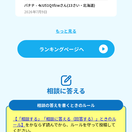
しいランキング1位 こんな感じ。 皆はどんなランキ
何番
ングで1位取れる？ 書いてくれたら嬉しいです！ じ
バナナ
- 4cU51Qtfzw
さん
(
13
さい・
北海道
)
海荷
ゃね。
2026年7月9日
20
もっと見る
ランキングページへ
相談に答える
相談の答えを書くときのルール
【「相談する」「相談に答える（回答する）」ときのル
ール】
をかならず読んでから、ルールを守って投稿して
ください。