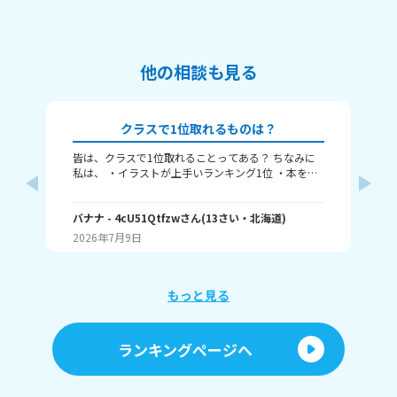
他の相談も見る
クラスで1位取れるものは？
皆は、クラスで1位取れることってある？ ちなみに
み
私は、 ・イラストが上手いランキング1位 ・本を読
むランキング1位（一番たくさん読む） ・アニメ詳
ふぃ
しいランキング1位 こんな感じ。 皆はどんなランキ
🤍
ングで1位取れる？ 書いてくれたら嬉しいです！ じ
バナナ
- 4cU51Qtfzw
さん
(
13
さい・
北海道
)
(
13
ゃね。
2026年7月9日
20
もっと見る
ランキングページへ