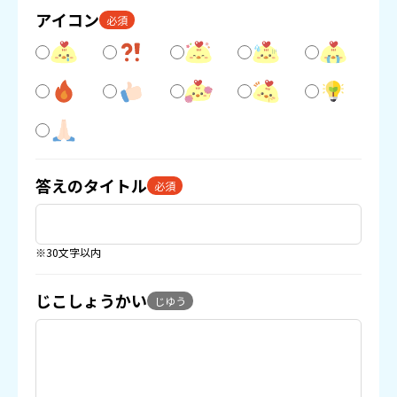
アイコン
必須
答えのタイトル
必須
※30文字以内
じこしょうかい
じゆう