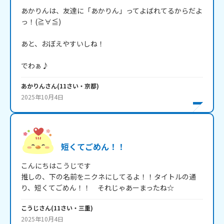
あかりんは、友達に「あかりん」ってよばれてるからだよ
っ！(≧∀≦)

あと、おぼえやすいしね！

でわぁ♪
あかりん
さん
(
11
さい・
京都
)
2025年10月4日
短くてごめん！！
こんにちはこうじです

推しの、下の名前をニクネにしてるよ！！タイトルの通
り、短くてごめん！！　それじゃあーまったね☆
こうじ
さん
(
11
さい・
三重
)
2025年10月4日