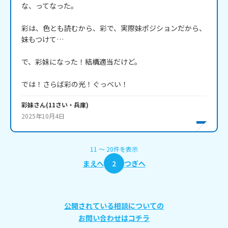
な、ってなった。

彩は、色とも読むから、彩で、実際妹ポジションだから、
妹もつけて…

で、彩妹になった！結構適当だけど。

では！さらば彩の光！ぐっべい！
彩妹
さん
(
11
さい・
兵庫
)
2025年10月4日
11
〜
20
件
を表示
まえへ
2
つぎへ
公開されている相談についての
お問い合わせはコチラ