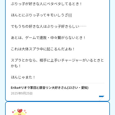
ぶりっ子が好きな人にベタベタしてるとき！

ほんとにぶりっ子ってキモいしうざ(((

でもうちの好きな人はぶりっ子好きらしい……

あとは、ゲームで連敗・中々繋がらないとき！

これは大体スプラ中に起こるんだよね！

スプラとかなら、相手に上手いチャージャーがいるときと
かも！

ほんじゃまた！
Erika#リオラ軍団と鏡音リン大好き
さん
(
13
さい・
愛知
)
2025年9月25日