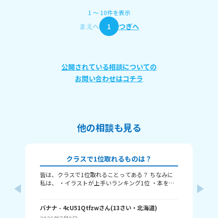
1
〜
10
件
を表示
まえへ
1
つぎへ
公開されている相談についての
お問い合わせはコチラ
他の相談も見る
クラスで1位取れるものは？
皆は、クラスで1位取れることってある？ ちなみに
〈本
私は、 ・イラストが上手いランキング1位 ・本を読
れ
むランキング1位（一番たくさん読む） ・アニメ詳
ということ
しいランキング1位 こんな感じ。 皆はどんなランキ
何番
ングで1位取れる？ 書いてくれたら嬉しいです！ じ
バナナ
- 4cU51Qtfzw
さん
(
13
さい・
北海道
)
海荷
ゃね。