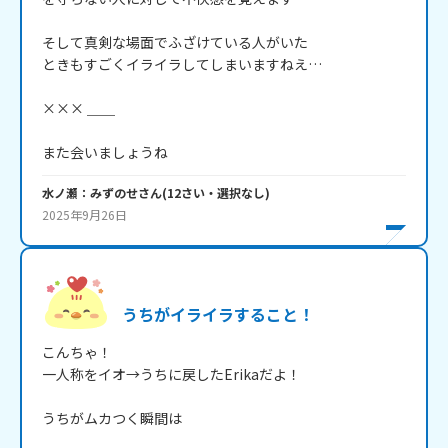
そして真剣な場面でふざけている人がいた

ときもすごくイライラしてしまいますねえ…

××× ＿＿

また会いましょうね
水ノ瀬：みずのせ
さん
(
12
さい・
選択なし
)
2025年9月26日
うちがイライラすること！
こんちゃ！

一人称をイオ→うちに戻したErikaだよ！

うちがムカつく瞬間は
