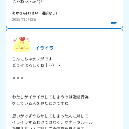
じゃねっ|･ω･*)ﾉ
あか
さん
(
13
さい・
選択なし
)
2025年10月2日
イライラ
こんにちは水ノ瀬です

どうぞよろしくね｜･･）´-

××× ＿＿

わたしがイライラしてしまうのは迷惑行為

をしている人を見たときですね ! !

思いがけずやらかしてしまった人に対して

イライラするわけではなく、マナーやルール

を守らない人に対して不快感を覚えます
