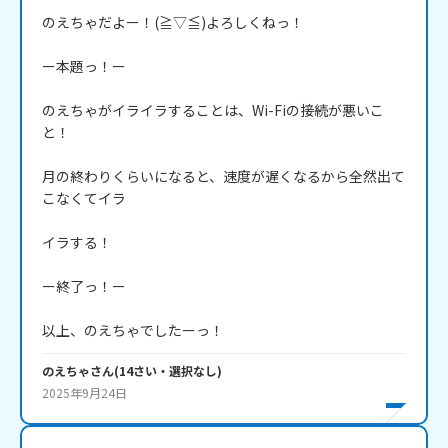
のえちゃだよー！(≧▽≦)よろしくねっ！

ー本題っ！ー

のえちゃがイライラすることは、Wi-Fiの接続が悪いこ
と！

月の終わりくらいになると、速度が遅くなるから全然出て
こなくてイラ

イラする！

ー終了っ！ー

以上、のえちゃでしたーっ！
のえちゃ
さん
(
14
さい・
選択なし
)
2025年9月24日