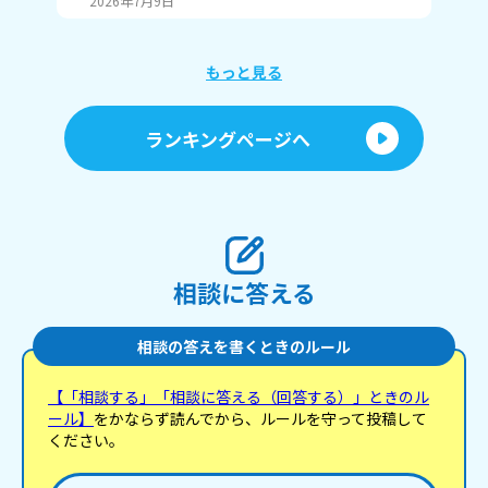
2026年7月9日
20
もっと見る
ランキングページへ
相談に答える
相談の答えを書くときのルール
【「相談する」「相談に答える（回答する）」ときのル
ール】
をかならず読んでから、ルールを守って投稿して
ください。