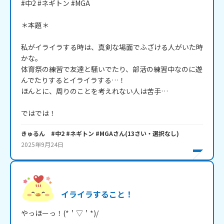
#中2 #ネギトン #MGA

＊本題＊

私がイライラする時は、真剣な場面でふざける人がいた時
かな。

体育祭の練習で友達と騒いでたり、部活の練習中なのに遊
んでたりするとイライラする…！

ほんとに、周りのことを考えれない人は苦手…

ではでは！
きゅるん #中2 #ネギトン #MGA
さん
(
13
さい・
選択なし
)
2025年9月24日
イライラすること！
やっほーっ！(*＇▽＇*)/
