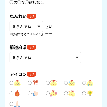
男
女
選択なし
ねんれい
必須
さい
※投稿できるのは5〜19さいです
都道府県
必須
アイコン
必須