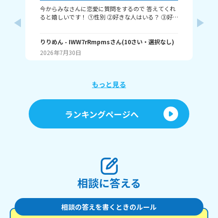
今からみなさんに恋愛に質問をするので 答えてくれ
それじ
ると嬉しいです！ ①性別 ②好きな人はいる？ ③好
ル
きなタイプ ④告白された回数 ⑤結婚は何歳にしたい
❓️
か こんな感じだよっ！ ぜひ答えてくれると嬉しいで
~(
す！ 最後まで見てくれてありがとう！ ではバイバ
りりめん
- IWW7rRmpms
さん
(
10
さい・
選択なし
)
幼
ん
イ！
2026年7月30日
20
よね
ね～
あ、
もっと見る
ランキングページへ
相談に答える
相談の答えを書くときのルール