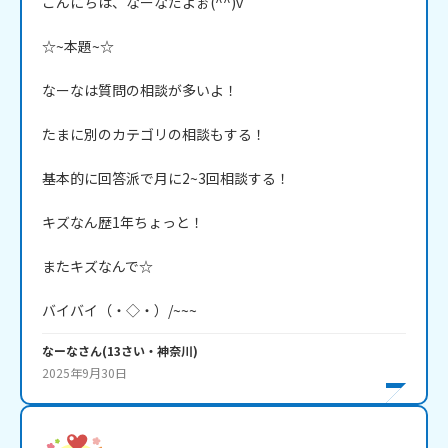
こんにちは、なーなだよぉ(^^)v

☆~本題~☆

なーなは質問の相談が多いよ！

たまに別のカテゴリの相談もする！

基本的に回答派で月に2~3回相談する！

キズなん歴1年ちょっと！

またキズなんで☆

バイバイ（・◇・）/~~~
なーな
さん
(
13
さい・
神奈川
)
2025年9月30日