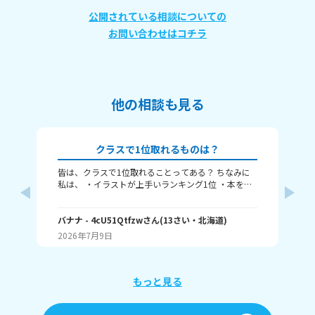
公開されている相談についての
お問い合わせはコチラ
他の相談も見る
クラスで1位取れるものは？
皆は、クラスで1位取れることってある？ ちなみに
み
私は、 ・イラストが上手いランキング1位 ・本を読
むランキング1位（一番たくさん読む） ・アニメ詳
ふぃ
しいランキング1位 こんな感じ。 皆はどんなランキ
🤍
ングで1位取れる？ 書いてくれたら嬉しいです！ じ
バナナ
- 4cU51Qtfzw
さん
(
13
さい・
北海道
)
(
13
ゃね。
2026年7月9日
20
もっと見る