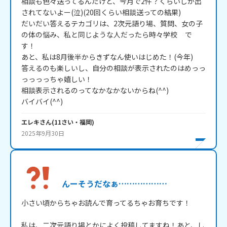
相談も色々送ってるんだけど、今月で2件？くらいしか出
されてないよー(泣)(20回くらい相談送っての結果)

だいだい答えるテカゴリは、2次元語り場、質問、女の子
の体の悩み、私と同じような人だったら時々学校     で
す！

あと、私は8月後半からきずなん使いはじめた！(今年)

答えるのも楽しいし、自分の相談が表示されたのはめっっ
っっっっちゃ嬉しい！

相談表示されるのってなかなかないからね(^^)

エレキ
さん
(
11
さい・
福岡
)
2025年9月30日
んーそうだなぁ………………
小さい頃からちゃお読んで育ってるちゃお育ちです！

私は、二次元語り場とかによく投稿してますね！あと、し