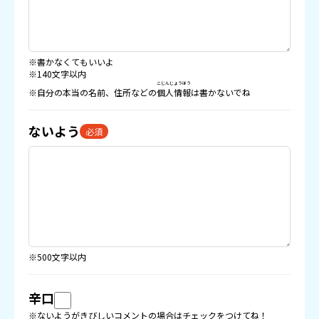
※書かなくてもいいよ
※140文字以内
こじんじょうほう
※自分の本当の名前、住所などの
個人情報
は書かないでね
ないよう
必須
※500文字以内
辛口
※ないようがきびしいコメントの場合はチェックをつけてね！