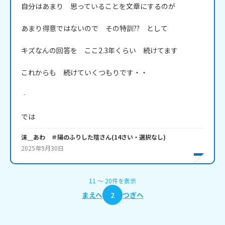
自分はあまり　思っていることを文章にするのが

あまり得意ではないので　その特訓??　として

キズなんの回答を　ここ2.3年くらい　続けてます

これからも　続けていくつもりです・・

‐

では
沫＿あわ ＃陽のふりした陰
さん
(
14
さい・
選択なし
)
2025年9月30日
11
〜
20
件
を表示
まえへ
2
つぎへ