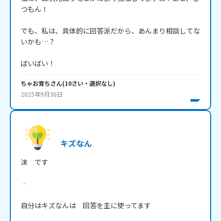
つもん！

でも、私は、具体的に回答派だから、あんまり相談してな
いかも…？

ばいばい！
ちゃお育ち
さん
(
10
さい・
選択なし
)
2025年9月30日
キズなん
沫　です

‐

自分はキズなんは　回答を主に使ってます
