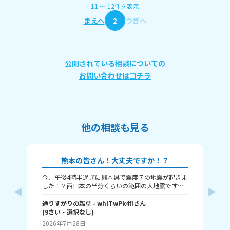
11
〜
12
件
を表示
まえへ
2
つぎへ
公開されている相談についての
お問い合わせはコチラ
他の相談も見る
熊本の皆さん！大丈夫ですか！？
今、午後4時半過ぎに熊本県で震度７の地震が起きま
本
した！？西日本の半分くらいの範囲の大地震です。
津波も来るという警報が来ました、大丈夫かみん
な！？
通りすがりの雑草
- whlTwPk4fI
さん
(
9
さい・
選択なし
)
瀬那
2026年7月28日
20