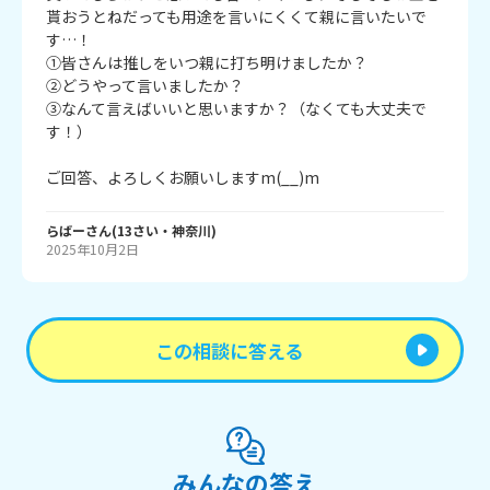
貰おうとねだっても用途を言いにくくて親に言いたいで
す…！

①皆さんは推しをいつ親に打ち明けましたか？

②どうやって言いましたか？

③なんて言えばいいと思いますか？（なくても大丈夫で
す！）

ご回答、よろしくお願いしますm(__)m
らばー
さん
(
13
さい・
神奈川
)
2025年10月2日
この相談に答える
みんなの答え