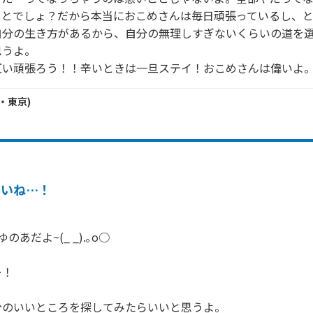
ことでしょ？だから本当におこめさんは毎日頑張っているし、と
自分の生き方があるから、自分の無理しすぎないくらいの道を
うよ。

互い頑張ろう！！辛いときは一旦ステイ！おこめさんは偉いよ
・
東京
)
辛いね…！
あだよ~(_ _).｡o○

！

のいいところを探してみたらいいと思うよ。
