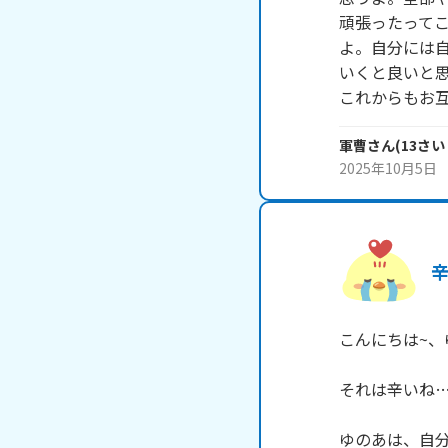
頑張ったって
よ。自分には
いくと良いと思
これからもお
軍曹
さん
(
13
さい
2025年10月5日
こんにちは~、ゆの
それは辛いね…
ゆのあは、自分