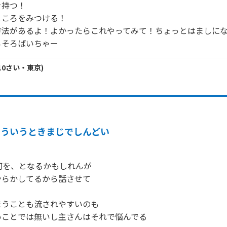
持つ！

ころをみつける！

方法があるよ！よかったらこれやってみて！ちょっとはましに
ろそろばいちゃー
10
さい・
東京
)
そういうときまじでしんどい
何を、となるかもしれんが

らかしてるから話させて

うことも流されやすいのも

ことでは無いし主さんはそれで悩んでる
