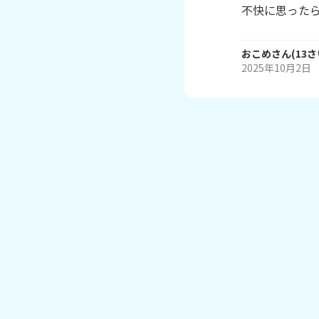
不快に思った
おこめ
さん
(
13
さ
2025年10月2日