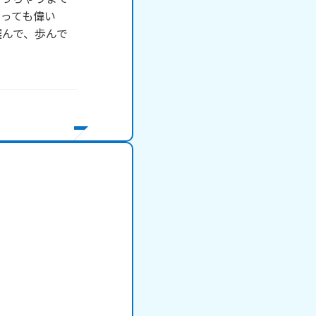
っても偉い
選んで、歩んで
。