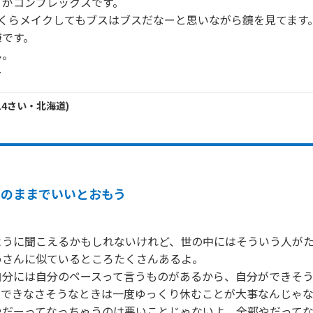
がコンプレックスです。

くらメイクしてもブスはブスだなーと思いながら鏡を見てます。
です。

。

ー
14
さい・
北海道
)
そのままでいいとおもう
ように聞こえるかもしれないけれど、世の中にはそういう人が
さんに似ているところたくさんあるよ。

自分には自分のペースって言うものがあるから、自分ができそ
、できなさそうなときは一度ゆっくり休むことが大事なんじゃ
やだーってなっちゃうのは悪いことじゃないよ。全部やだって