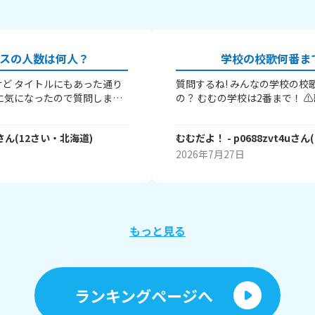
スの人数は何人？
学校の校歌何番ま
ど タイトルにもあった通り
質問するね! みんなの学校の校歌は 何番まである
に気になったので質問しまし
の？ むむの学校は2番まで！ ⚠️歌詞とかは書かな
ラスは27人のクラスだよ～ エ
いでね⚠️ またね～(⁠≧⁠▽⁠≦⁠)ノ
クラスの人数が 少ないんだ
さん
(
12
さい・
北海道
)
むむだよ！
- p0688zvt4u
さん
(
んの回答を待ってます～Good
2026年7月27日
もっと見る
ランキングページへ