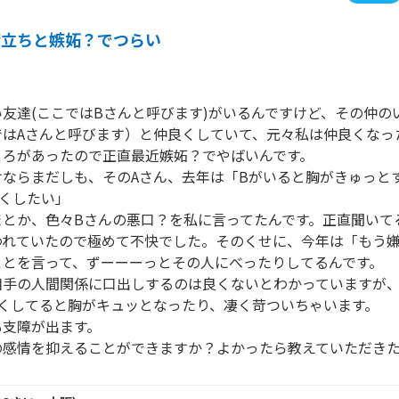
苛立ちと嫉妬？でつらい
友達(ここではBさんと呼びます)がいるんですけど、その仲の
ではAさんと呼びます）と仲良くしていて、元々私は仲良くなっ
ろがあったので正直最近嫉妬？でやばいんです。

けならまだしも、そのAさん、去年は「Bがいると胸がきゅっと
くしたい」

まとか、色々Bさんの悪口？を私に言ってたんです。正直聞いて
われていたので極めて不快でした。そのくせに、今年は「もう
とを言って、ずーーーっとその人にべったりしてるんです。

手の人間関係に口出しするのは良くないとわかっていますが、
くしてると胸がキュッとなったり、凄く苛ついちゃいます。

支障が出ます。

の感情を抑えることができますか？よかったら教えていただき