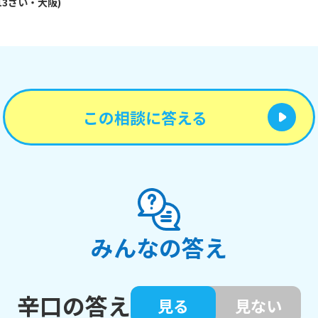
13
さい・
大阪
)
この相談に答える
みんなの答え
辛口の答え
見る
見ない