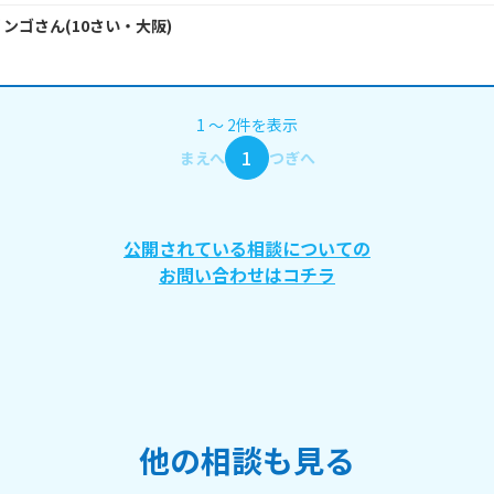
リンゴ
さん
(
10
さい・
大阪
)
1
〜
2
件
を表示
1
まえへ
つぎへ
公開されている相談についての
お問い合わせはコチラ
他の相談も見る