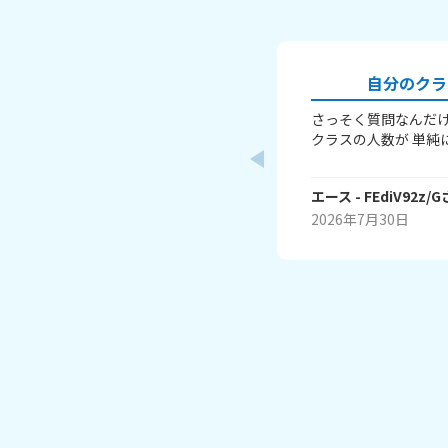
自分のクラ
さっそく質問なんだけ
クラスの人数が 単純
た～ で、エースのク
ースの学校では、一番
エース
- FEdiV92z/G
よ～ それではたくさ
bye
2026年7月30日