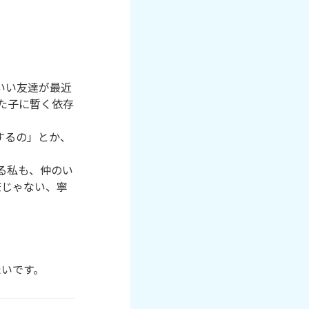
いい友達が最近
た子に暫く依存
するの」とか、
る私も、仲のい
嫌じゃない、寧


たいです。