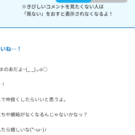
※きびしいコメントを見たくない人は
「見ない」をおすと表示されなくなるよ！
辛いね…！
あだよ~(_ _).｡o○

！

で仲良くしたらいいと思うよ。

ちや嫉妬がなくなるんじゃないかなっ？

ら嬉しいな(*･ω･)ﾉ
