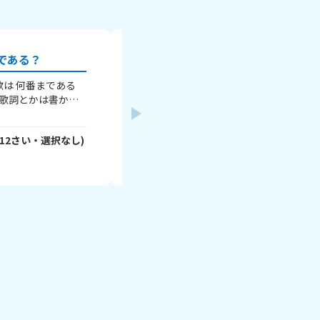
である？
みんなの委員会は？
私は、ちなみに運営委員会に入っていま
学校にもあるのかな？運営委員会は、委
体、学校全体をまとめる委員会っていう
運動会、一年生を迎えるかい、６年生を
12
さい・
選択なし
)
ハシビロコウ
- lMkgTEoqeM
さん
(
12
さ
い、学芸会で、めちゃくちゃ活躍しまーす
やったり、委員長会を運営したり、会を
2026年7月9日
り、それぞれの委員会を支えたり、みん
を聞いたり！とにかーく大変なのでアール
なは、なんの委員会に入ってる～？ 一緒
いましょう！