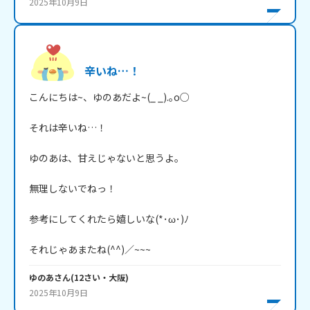
2025年10月9日
辛いね…！
こんにちは~、ゆのあだよ~(_ _).｡o○

それは辛いね…！

ゆのあは、甘えじゃないと思うよ。

無理しないでねっ！

参考にしてくれたら嬉しいな(*･ω･)ﾉ

それじゃあまたね(^^)／~~~
ゆのあ
さん
(
12
さい・
大阪
)
2025年10月9日