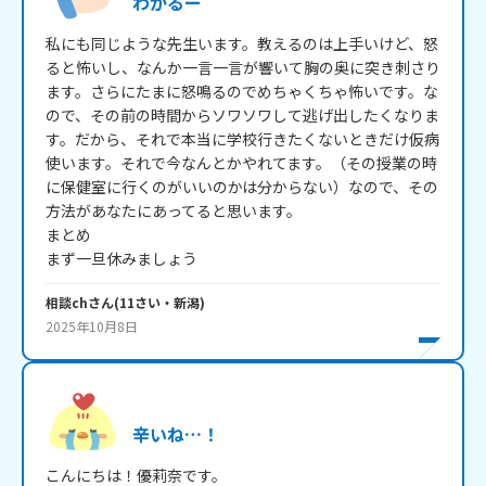
わかるー
私にも同じような先生います。教えるのは上手いけど、怒
ると怖いし、なんか一言一言が響いて胸の奥に突き刺さり
ます。さらにたまに怒鳴るのでめちゃくちゃ怖いです。な
ので、その前の時間からソワソワして逃げ出したくなりま
す。だから、それで本当に学校行きたくないときだけ仮病
使います。それで今なんとかやれてます。（その授業の時
に保健室に行くのがいいのかは分からない）なので、その
方法があなたにあってると思います。

まとめ

まず一旦休みましょう
相談ch
さん
(
11
さい・
新潟
)
2025年10月8日
辛いね…！
こんにちは！優莉奈です。
