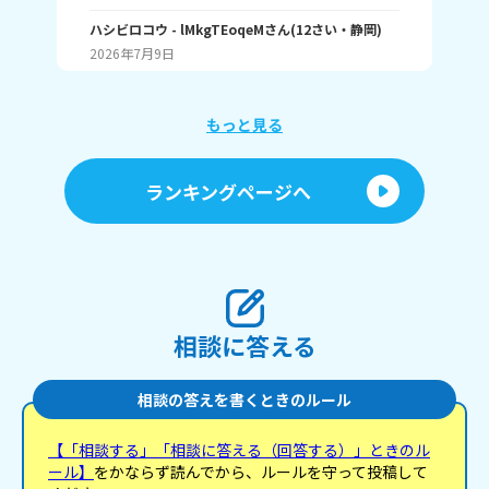
一年生を迎えるかい、６年生を送るかい、学芸会
で、めちゃくちゃ活躍しまーす！BGMやったり、委
ハシビロコウ
- lMkgTEoqeM
さん
(
12
さい・
静岡
)
む
員長会を運営したり、会を運営したり、それぞれの
2026年7月9日
20
委員会を支えたり、みんなの意見を聞いたり！とに
かーく大変なのでアール🥺 みんなは、なんの委員会
に入ってる～？ 一緒に語り合いましょう！
もっと見る
ランキングページへ
相談に答える
相談の答えを書くときのルール
【「相談する」「相談に答える（回答する）」ときのル
ール】
をかならず読んでから、ルールを守って投稿して