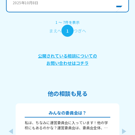
2025年10月8日
1
〜
7
件
を表示
まえへ
1
つぎへ
公開されている相談についての
お問い合わせはコチラ
他の相談も見る
みんなの委員会は？
私は、ちなみに運営委員会に入っています！他の学
質問するね! み
校にもあるのかな？運営委員会は、委員会全体、学
の？ むむの学校は2番まで！ ⚠️歌詞とか
校全体をまとめる委員会っていうのかな？ 運動会、