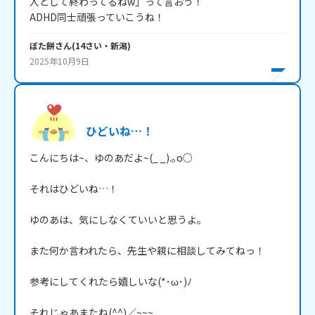
人として終わってるねw」って言おう！

ぼた餅
さん
(
14
さい・
新潟
)
2025年10月9日
ひどいね…！
こんにちは~、ゆのあだよ~(_ _).｡o○

それはひどいね…！

ゆのあは、気にしなくていいと思うよ。

また何か言われたら、先生や親に相談してみてねっ！

参考にしてくれたら嬉しいな(*･ω･)ﾉ

それじゃあまたね(^^)／~~~