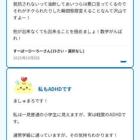
抵抗されないって油断してあいつらは悪口言ってくるので
それがチクられたりした瞬間態度変えることなんて沢山で
すよー！

他が出来なくても出来ることを極めましょ！数学がんば
れ！
すーぱーひーろー
さん
(
15
さい・
選択なし
)
2025年10月8日
私もADHDです
ましゅまろです！

私は一見普通の小学生に見えますが、実は軽度のADHDで
す。

通常学級に通っていますが、その気持ちわかります！
