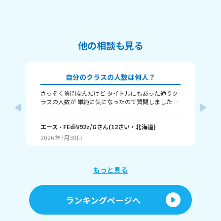
他の相談も見る
自分のクラスの人数は何人？
さっそく質問なんだけど タイトルにもあった通りク
質問するね! み
ラスの人数が 単純に気になったので質問しました～
の？ むむの学校は2番まで！ ⚠️歌詞とか
で、エースのクラスは27人のクラスだよ～ エースの
学校では、一番クラスの人数が 少ないんだよ～ それ
ではたくさんの回答を待ってます～Good bye
エース
- FEdiV92z/G
さん
(
12
さい・
北海道
)
む
2026年7月30日
20
もっと見る
ランキングページへ