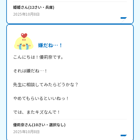
姫姫
さん
(
12
さい・
兵庫
)
2025年10月8日
嫌だね…！
こんにちは！優莉奈です。

それは嫌だね…！

先生に相談してみたらどうかな？

やめてもらいるといいねっ！

では、またキズなんで！
優莉奈
さん
(
10
さい・
選択なし
)
2025年10月8日