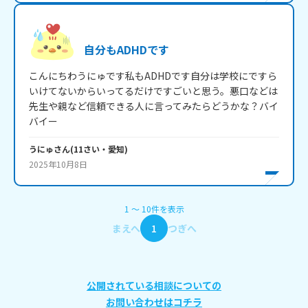
自分もADHDです
こんにちわうにゅです私もADHDです自分は学校にですら
いけてないからいってるだけですごいと思う。悪口などは
先生や親など信頼できる人に言ってみたらどうかな？バイ
バイー
うにゅ
さん
(
11
さい・
愛知
)
2025年10月8日
1
〜
10
件
を表示
まえへ
1
つぎへ
公開されている相談についての
お問い合わせはコチラ