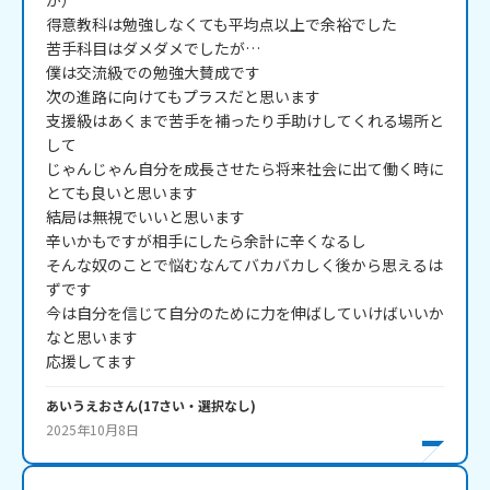
が）

得意教科は勉強しなくても平均点以上で余裕でした

苦手科目はダメダメでしたが…

僕は交流級での勉強大賛成です

次の進路に向けてもプラスだと思います

支援級はあくまで苦手を補ったり手助けしてくれる場所と
して

じゃんじゃん自分を成長させたら将来社会に出て働く時に

とても良いと思います

結局は無視でいいと思います

辛いかもですが相手にしたら余計に辛くなるし

そんな奴のことで悩むなんてバカバカしく後から思えるは
ずです

今は自分を信じて自分のために力を伸ばしていけばいいか
なと思います

応援してます
あいうえお
さん
(
17
さい・
選択なし
)
2025年10月8日