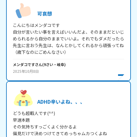
可哀想
こんにちはメンダコです

自分が言いたい事を言えばいいんだよ、そのままだといじ
められるから自分のままでいいよ。それでもダメだったら
先生に言おう先生は、なんとかしてくれるから頑張ってね
（歳下なのにごめんなさい）
メンダコです
さん
(
9
さい・
岐阜
)
2025年10月8日
ADHD辛いよね、、、
どうも超暇人です(^^)

早速本題

その気持ちすっごくよく分かるよ

偏見だけで決めつけてきてめっちゃムカつくよね
