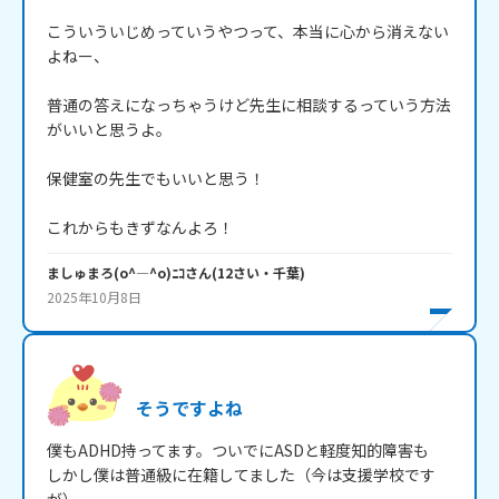
こういういじめっていうやつって、本当に心から消えない
よねー、

普通の答えになっちゃうけど先生に相談するっていう方法
がいいと思うよ。

保健室の先生でもいいと思う！

これからもきずなんよろ！
ましゅまろ(o^―^o)ﾆｺ
さん
(
12
さい・
千葉
)
2025年10月8日
そうですよね
僕もADHD持ってます。ついでにASDと軽度知的障害も

しかし僕は普通級に在籍してました（今は支援学校です