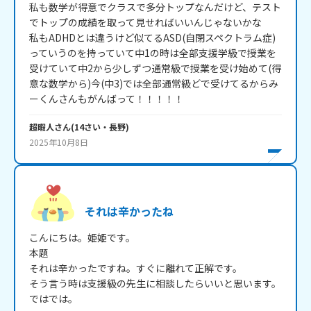
私も数学が得意でクラスで多分トップなんだけど、テスト
でトップの成績を取って見せればいいんじゃないかな

私もADHDとは違うけど似てるASD(自閉スペクトラム症)
っていうのを持っていて中1の時は全部支援学級で授業を
受けていて中2から少しずつ通常級で授業を受け始めて(得
意な数学から)今(中3)では全部通常級どで受けてるからみ
ーくんさんもがんばって！！！！！
超暇人
さん
(
14
さい・
長野
)
2025年10月8日
それは辛かったね
こんにちは。姫姫です。

本題

それは辛かったですね。すぐに離れて正解です。

そう言う時は支援級の先生に相談したらいいと思います。

ではでは。