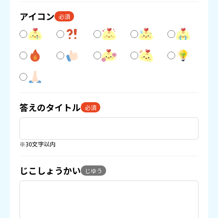
アイコン
必須
答えのタイトル
必須
※30文字以内
じこしょうかい
じゆう