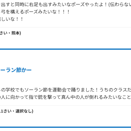
出すと同時に右足も出すみたいなポーズやったよ！(伝わらない…
弓を構えるポーズみたいな！！！

さい・
熊本
)
ソーラン節かー
ちの学校でもソーラン節を運動会で踊りました！うちのクラス
の人に向かって指で銃を撃って真ん中の人が倒れるみたいなこ
11
さい・
選択なし
)