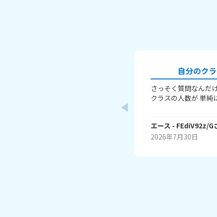
自分のクラ
さっそく質問なんだけ
クラスの人数が 単純
た～ で、エースのク
ースの学校では、一番
エース
- FEdiV92z/G
よ～ それではたくさ
bye
2026年7月30日