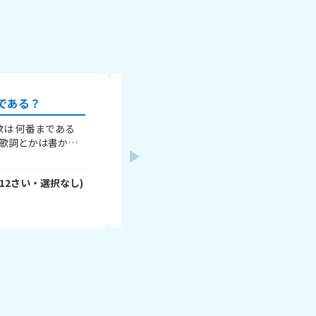
である？
みんなの委員会は？
私は、ちなみに運営委員会に入っていま
学校にもあるのかな？運営委員会は、委
体、学校全体をまとめる委員会っていう
運動会、一年生を迎えるかい、６年生を
12
さい・
選択なし
)
ハシビロコウ
- lMkgTEoqeM
さん
(
12
さ
い、学芸会で、めちゃくちゃ活躍しまーす
やったり、委員長会を運営したり、会を
2026年7月9日
り、それぞれの委員会を支えたり、みん
を聞いたり！とにかーく大変なのでアール
なは、なんの委員会に入ってる～？ 一緒
いましょう！