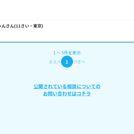
ゃん
さん
(
11
さい・
東京
)
1
〜
5
件
を表示
1
まえへ
つぎへ
公開されている相談についての
お問い合わせはコチラ