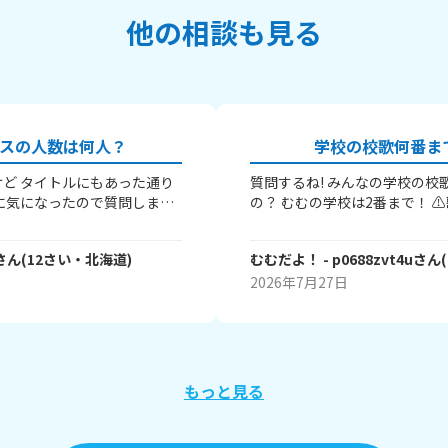
他の相談も見る
スの人数は何人？
学校の校歌何番ま
ど タイトルにもあった通り
質問するね! みんなの学校の校歌は 何番まである
に気になったので質問しまし
の？ むむの学校は2番まで！ ⚠️歌詞とかは書かな
ラスは27人のクラスだよ～ エ
いでね⚠️ またね～(⁠≧⁠▽⁠≦⁠)ノ
クラスの人数が 少ないんだ
さん
(
12
さい・
北海道
)
むむだよ！
- p0688zvt4u
さん
(
んの回答を待ってます～Good
2026年7月27日
もっと見る