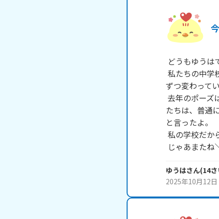
今
 どうもゆうはです。

 私たちの中学校はソーランを踊ることが伝統となっていて、毎年ポーズや踊り方が毎年少し
ずつ変わってい
 去年のポーズは各学年ごとに分かれてポーズをしたよ。端の人は腰を低くして、真ん中の人
たちは、普通
と言ったよ。

 私の学校だから、参考にしてくれると嬉しいよ

 じゃあまたね＼
ゆうは
さん
(
14
さ
2025年10月12日