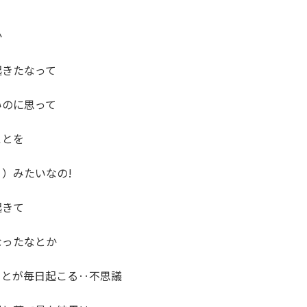


きたなって

のに思って

とを

）みたいなの!

きて

ったなとか

とが毎日起こる‥不思議
