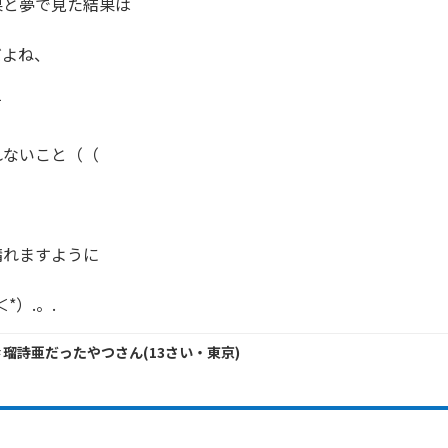
と夢で見た結果は

よね、



ないこと（（

れますように

*）.。.
＃瑠詩亜だったやつ
さん
(
13
さい・
東京
)