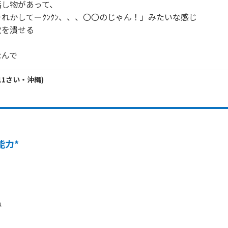
し物があって、

れかしてーｸﾝｸﾝ、、、〇〇のじゃん！」みたいな感じ

を潰せる

なんで
11
さい・
沖縄
)
能力*

