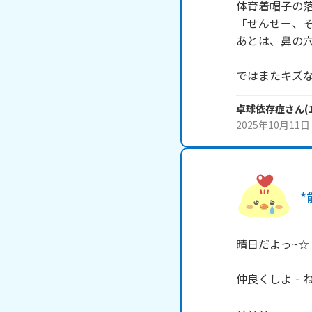
体育着帽子の落
「せんせー、そ
あとは、鼻の穴
ではまたキズ
卓球依存症
さん
(
2025年10月11日
*
晴日だよっ~☆

仲良くしよ‐ね