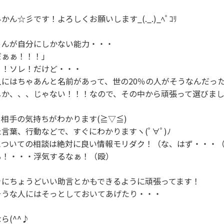
ん☆彡です！よろしくお願いします_(._.)_ﾍﾟｺﾘ

んが自分にしかない能力・・・

ぁぁ！！！」

！ソレ！だけど・・・

にはちゃあんと名前があって、世の20％の人がそうなんだった
か、、、じゃない！！！なので、その中から頑張って選びまし
相手の気持ちがわかります(≧▽≦)

言葉、行動などで、すぐにわかりますヽ(ﾟ∀ﾟ)ﾉ 

ついての相談は絶対に良い情報モリダク！（な、はず・・・（
！・・・浮気するなぁ！（殴）

にちょうどいい助言とかもできるように頑張ってます！

うな人にはそっとしておいてあげたり・・・

ら(^^♪