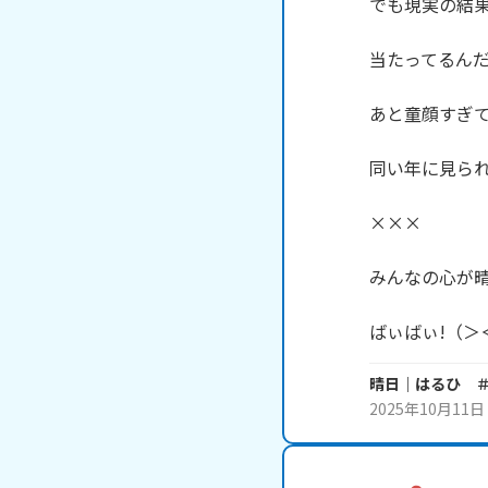
でも現実の結果
当たってるんだ
あと童顔すぎて
同い年に見られ
×××

みんなの心が晴
ばぃばぃ!（＞＜
晴日｜はるひ 
2025年10月11日