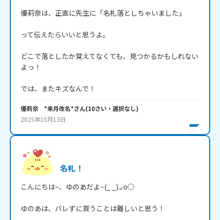
優莉奈は、正直に先生に「名札落としちゃいました」

って伝えたらいいと思うよ。

どこで落としたか覚えてなくても、見つかるかもしれない
よっ！

では、またキズなんで！
優莉奈 *来月改名*
さん
(
10
さい・
選択なし
)
2025年10月13日
名札！
こんにちは~、ゆのあだよ~(_ _).｡o○

ゆのあは、バレずに買うことは難しいと思う！
