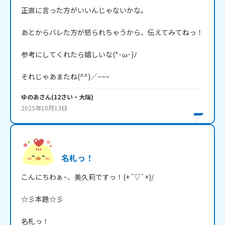
正直に言った方がいいんじゃないかな。

あとからバレた方が怒られちゃうから、伝えてみてねっ！

参考にしてくれたら嬉しいな(*･ω･)ﾉ

それじゃあまたね(^^)／~~~
ゆのあ
さん
(
12
さい・
大阪
)
2025年10月13日
名札っ！
こんにちわぁ~、美久莉ですっ！(+´▽`+)/

☆彡本題☆彡

名札っ！
