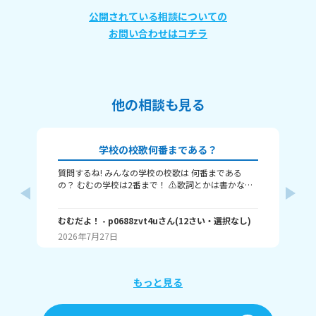
公開されている相談についての
お問い合わせはコチラ
他の相談も見る
学校の校歌何番まである？
質問するね! みんなの学校の校歌は 何番まである
私
の？ むむの学校は2番まで！ ⚠️歌詞とかは書かない
校
でね⚠️ またね～(⁠≧⁠▽⁠≦⁠)ノ
校
一
むむだよ！
- p0688zvt4u
さん
(
12
さい・
選択なし
)
で
ハ
員
2026年7月27日
20
委
か
に
もっと見る