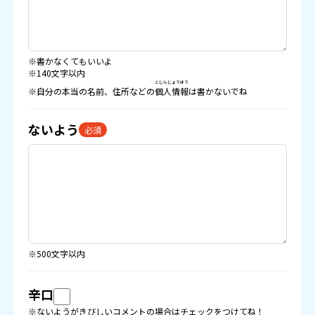
※書かなくてもいいよ
※140文字以内
こじんじょうほう
※自分の本当の名前、住所などの
個人情報
は書かないでね
ないよう
必須
※500文字以内
辛口
※ないようがきびしいコメントの場合はチェックをつけてね！