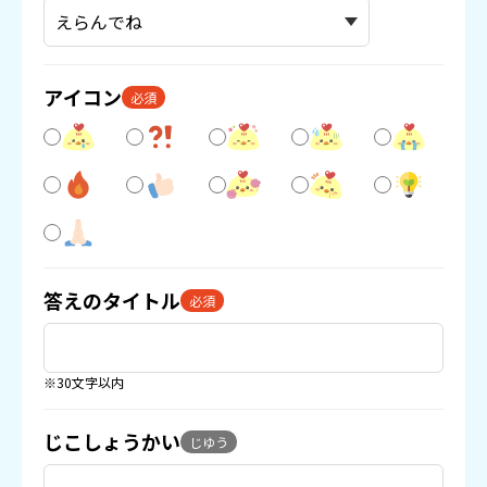
アイコン
必須
答えのタイトル
必須
※30文字以内
じこしょうかい
じゆう