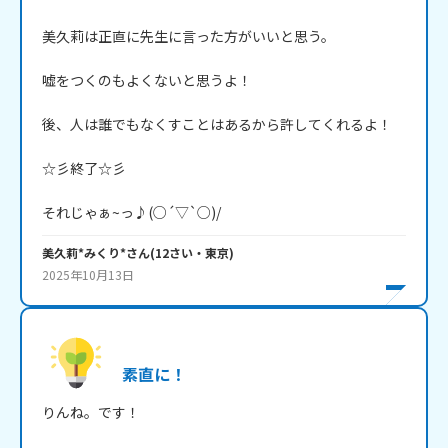
美久莉は正直に先生に言った方がいいと思う。

嘘をつくのもよくないと思うよ！

後、人は誰でもなくすことはあるから許してくれるよ！

☆彡終了☆彡

それじゃぁ~っ♪(○´▽`○)/
美久莉*みくり*
さん
(
12
さい・
東京
)
2025年10月13日
素直に！
りんね。です！
