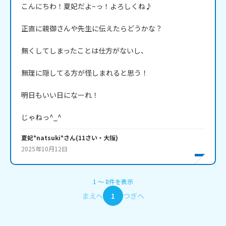
こんにちわ！夏妃だよ~っ！よろしくね♪

正直に親御さんや先生に伝えたらどうかな？

無くしてしまったことは仕方がないし、

無理に隠してる方が怪しまれると思う！

明日もいい日になーれ！

じゃねっ^_^
夏妃*natsuki*
さん
(
11
さい・
大阪
)
2025年10月12日
1
〜
8
件
を表示
まえへ
1
つぎへ