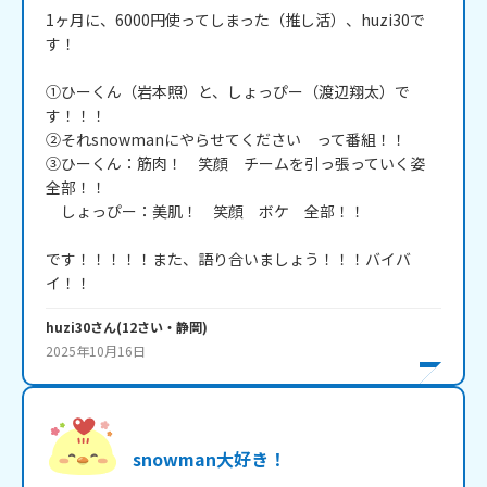
1ヶ月に、6000円使ってしまった（推し活）、huzi30で
す！

①ひーくん（岩本照）と、しょっぴー（渡辺翔太）で
す！！！

②それsnowmanにやらせてください　って番組！！

③ひーくん：筋肉！　笑顔　チームを引っ張っていく姿　
全部！！

　しょっぴー：美肌！　笑顔　ボケ　全部！！

です！！！！！また、語り合いましょう！！！バイバ
イ！！
huzi30
さん
(
12
さい・
静岡
)
2025年10月16日
snowman大好き！