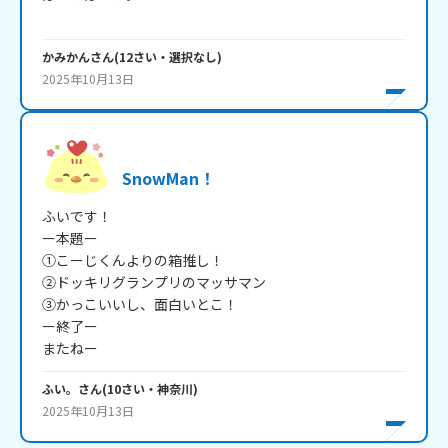
かみかん
さん
(
12
さい・
選択なし
)
2025年10月13日
SnowMan！
ふいです！

ー本題ー

①こーじくんよりの箱推し！

②ドッキリグランプリのマッサマン

③かっこいいし、面白いとこ！

ー終了ー

またねー
ふい。
さん
(
10
さい・
神奈川
)
2025年10月13日