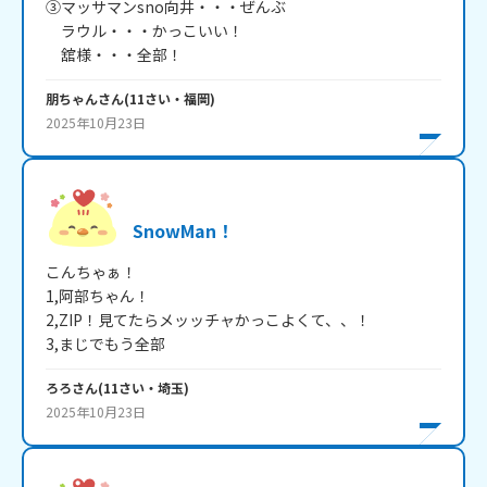
③マッサマンsno向井・・・ぜんぶ

　ラウル・・・かっこいい！

　舘様・・・全部！
朋ちゃん
さん
(
11
さい・
福岡
)
2025年10月23日
SnowMan！
こんちゃぁ！

1,阿部ちゃん！

2,ZIP！見てたらメッッチャかっこよくて、、！

3,まじでもう全部
ろろ
さん
(
11
さい・
埼玉
)
2025年10月23日