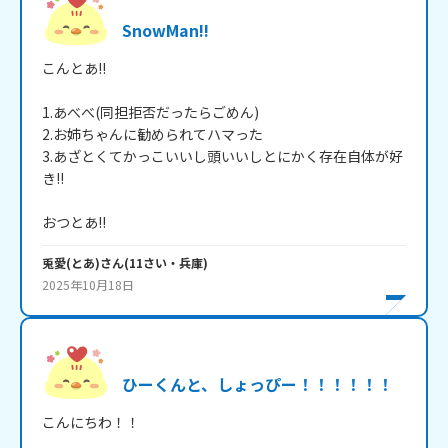
SnowMan!!
こんとあ!!

1.あべべ(同担拒否だったらごめん)

2.お姉ちゃんに勧められてハマった

3.あざとくてかっこいいし頭いいしとにかく存在自体が好
き!!

おつとあ!!
兎愛(とあ)
さん
(
11
さい・
兵庫
)
2025年10月18日
ひーくんと、しょっぴー！！！！！！
こんにちわ！！
