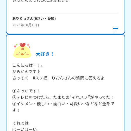
さっくんのうけかたがかわいい

あやＫａ
さん
(
9
さい・
愛知
)
2025年10月13日
大好き！
こんにちはー！。

かみかんです♪

さっそく　#スノ担　りおんさんの質問に答えるよ

①ふっかです！

②テレビをつけたら、たまたま“それスノ”がやってた！

③イケメン・優しい・面白い・可愛い…などなど全部で
す！

それでは

ばーいばーい。
