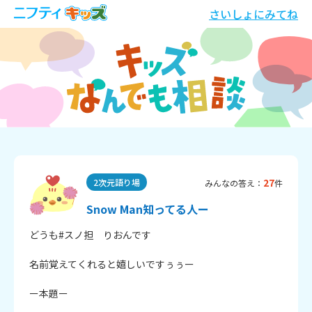
さいしょにみてね
27
2次元語り場
みんなの答え：
件
Snow Man知ってる人ー
どうも#スノ担　りおんです

名前覚えてくれると嬉しいですぅぅー

ー本題ー
