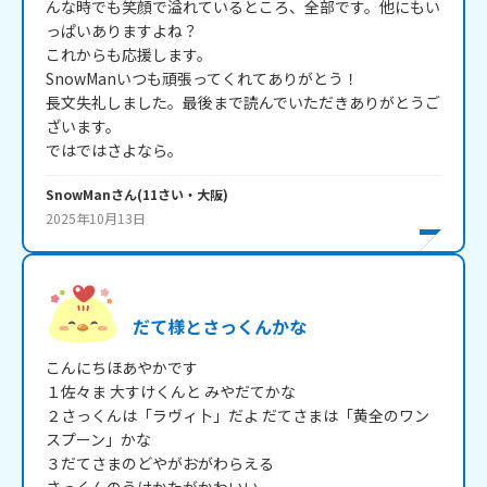
んな時でも笑顔で溢れているところ、全部です。他にもい
っぱいありますよね？

これからも応援します。

SnowManいつも頑張ってくれてありがとう！

長文失礼しました。最後まで読んでいただきありがとうご
ざいます。

ではではさよなら。
SnowMan
さん
(
11
さい・
大阪
)
2025年10月13日
だて様とさっくんかな
こんにちほあやかです

１佐々ま 大すけくんと みやだてかな

２さっくんは「ラヴィ卜」だよ だてさまは「黄全のワン
スプーン」かな

３だてさまのどやがおがわらえる
