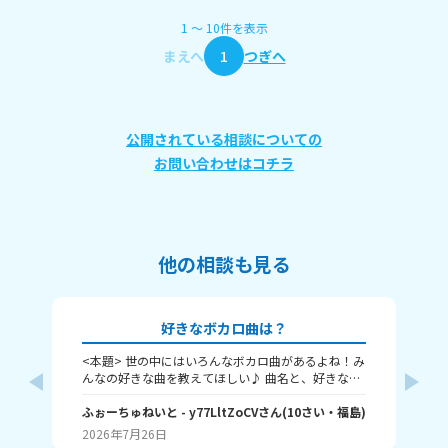
1
〜
10
件
を表示
まえへ
1
つぎへ
公開されている相談についての
お問い合わせはコチラ
他の相談も見る
好きなボカロ曲は？
<本題> 世の中にはいろんなボカロ曲があるよね！み
プ
んなの好きな曲を教えてほしい♪ 曲名と、好きなと
アエ
ころをおしえて！ ちなみに僕はヤラララ、おくすり
リー
のんでねよう、ジェヘナ、クローバークラブ！(まだ
ふぉーちゅねいと
- y77LltZoCV
さん
(
10
さい・
福島
)
ホリ
り
あるよ それじゃあ、ばいちゃ～
私の場
2026年7月26日
20
アマ