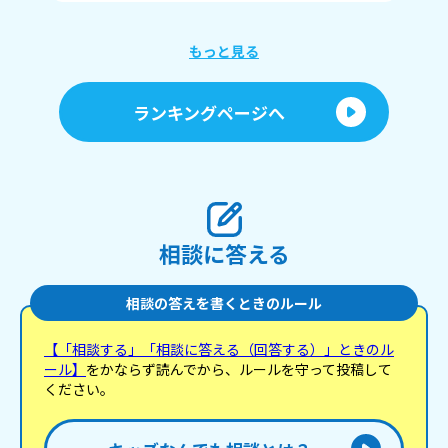
シュタ
ュア 
ス
もっと見る
ティアア
プ
キ
ランキングページへ
人
相談に答える
相談の答えを書くときのルール
【「相談する」「相談に答える（回答する）」ときのル
ール】
をかならず読んでから、ルールを守って投稿して
ください。