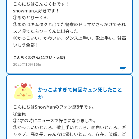
こんにちはこんちくわです！

snowman大好きです！

①めめとひーくん

②めめはキムタクと出てた警察のドラマがきっかけでそれ
スノ見てたらひーくんに出会った

③かっこいい、かわいい、ダンス上手い、歌上手い、背高
いもう全部！
こんちくわ
さん
(
11
さい・
大阪
)
2025年10月16日
かっこよすぎて何回キュン死したこと
か
こんにちはSnowManのファン歴8年です。

①全員

②4才の時にニュースで好きになりました。

③かっこいいところ、歌上手いところ、面白いところ、ギ
ャップ、高身長、みんなに優しいところ、存在、笑顔、ど