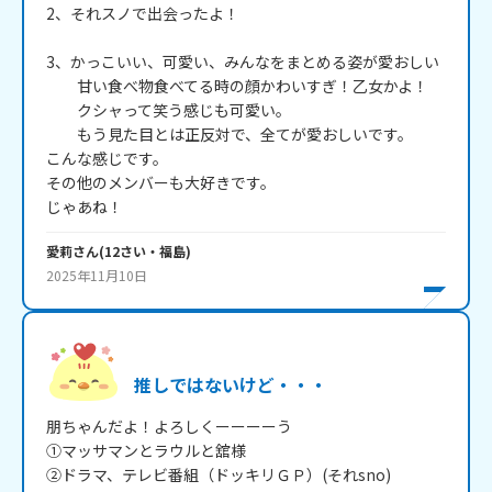
2、それスノで出会ったよ！

3、かっこいい、可愛い、みんなをまとめる姿が愛おしい

　　甘い食べ物食べてる時の顔かわいすぎ！乙女かよ！

　　クシャって笑う感じも可愛い。

　　もう見た目とは正反対で、全てが愛おしいです。

こんな感じです。

その他のメンバーも大好きです。

じゃあね！
愛莉
さん
(
12
さい・
福島
)
2025年11月10日
推しではないけど・・・
朋ちゃんだよ！よろしくーーーーう

①マッサマンとラウルと舘様

②ドラマ、テレビ番組（ドッキリＧＰ）(それsno)
