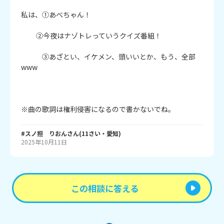
私は、①あべちゃん！

          ②今夜はナゾトレっていうクイズ番組！

　　　③あざとい、イケメン、頭いいとか、もう、全部
www

※曲の歌詞は権利侵害になるので書かないでね。
#スノ担 りおん
さん
(
11
さい・
愛知
)
2025年10月11日
この相談に答える