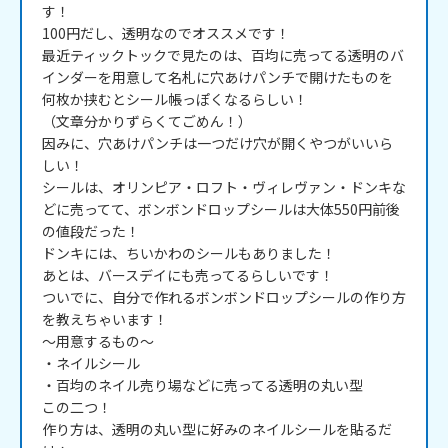
す！

100円だし、透明なのでオススメです！

最近ティックトックで見たのは、百均に売ってる透明のバ
インダーを用意して名札に穴あけパンチで開けたものを
何枚か挟むとシール帳っぽくなるらしい！

（文章分かりずらくてごめん！）

因みに、穴あけパンチは一つだけ穴が開くやつがいいら
しい！

シールは、オリンピア・ロフト・ヴィレヴァン・ドンキな
どに売ってて、ボンボンドロップシールは大体550円前後
の値段だった！

ドンキには、ちいかわのシールもありました！

あとは、バースデイにも売ってるらしいです！

ついでに、自分で作れるボンボンドロップシールの作り方
を教えちゃいます！

～用意するもの～

・ネイルシール

・百均のネイル売り場などに売ってる透明の丸い型

この二つ！

作り方は、透明の丸い型に好みのネイルシールを貼るだ