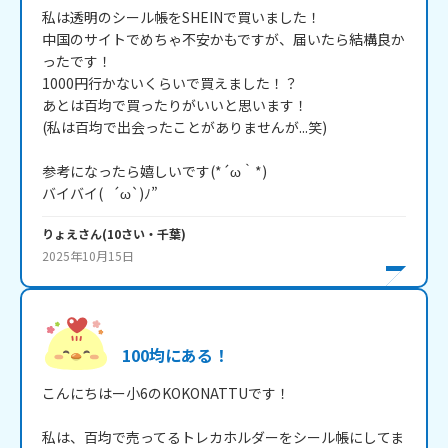
私は透明のシール帳をSHEINで買いました！

中国のサイトでめちゃ不安かもですが、届いたら結構良か
ったです！

1000円行かないくらいで買えました！？

あとは百均で買ったりがいいと思います！

(私は百均で出会ったことがありませんが...笑)

参考になったら嬉しいです(*´ω｀*)

バイバイ(   ´ω`)ﾉ”
りょえ
さん
(
10
さい・
千葉
)
2025年10月15日
100均にある！
こんにちはー小6のKOKONATTUです！

私は、百均で売ってるトレカホルダーをシール帳にしてま