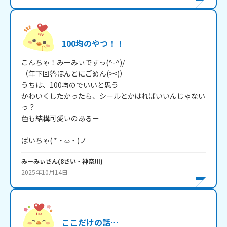
100均のやつ！！
こんちゃ！みーみぃですっ(^-^)/

（年下回答ほんとにごめん(><)）

うちは、100均のでいいと思う

かわいくしたかったら、シールとかはればいいんじゃない
っ？

色も結構可愛いのあるー

ばいちゃ( *・ω・)ノ
みーみぃ
さん
(
8
さい・
神奈川
)
2025年10月14日
ここだけの話…