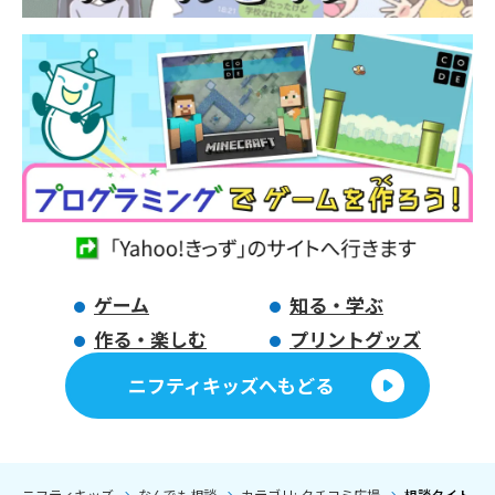
ゲーム
知る・学ぶ
作る・楽しむ
プリントグッズ
ニフティキッズへもどる
ニフティキッズ
なんでも相談
カテゴリ: クチコミ広場
相談タイトル: