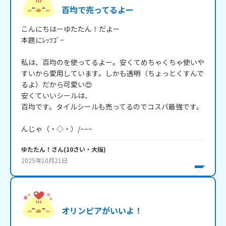
百均で売ってるよー
こんにちはーゆたたん！だよー

本題にﾚｯﾂｺﾞｰ

私は、百均のを使ってるよー。安くてめちゃくちゃ使いや
すいから愛用しています。しかも透明（ちょっとくすんで
るよ）だから可愛い😍

安くていいシールは、

百均です。タイルシールも売ってるのでコスパ最強です。

んじゃ（・◇・）/~~~
ゆたたん！
さん
(
10
さい・
大阪
)
2025年10月21日
オリンピアがいいよ！