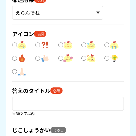
アイコン
必須
答えのタイトル
必須
※30文字以内
じこしょうかい
じゆう