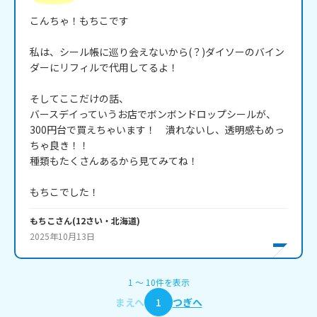
こんちゃ！もちこです

私は、シール帳に巡り会えないから(？)ダイソーのバイン
ダーにリフィルで代用してるよ！

そしてここだけの話、

バースデイっていうお店でボンボンドロップシールが、
300円台で買えちゃいます！　潰れないし、透明感もめっ
ちゃ良き！！

種類もたくさんあるから見てみてね！

もちこ
さん
(
12
さい・
北海道
)
2025年10月13日
1
〜
10
件
を表示
まえへ
1
つぎへ