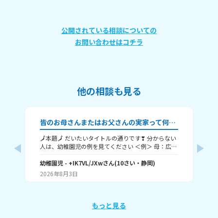
公開されている相談についての
お問い合わせはコチラ
他の相談も見る
皆のお母さんまたはお父さんの実家って何県？？
み
🗾本題🗾 だいたいタイトルの通りです❣ 分からない
み
人は、幼稚園児の例を見てください ＜例＞ 母：広
教えてくだ
島 父：徳島、だよ 幼稚園児の親の実家は、県外だ
都
けど、、、 ※幼稚園児は静岡に住んでるよ～ もちろ
幼稚園児
- +IK7VL/JXw
さん
(
10
さい・
静岡
)
り
あ
ん県内でもOK.👌 言いたくない人は、地方だけでも
に
2026年8月3日
20
地
教えて🤗 一言でもいいから答えてね～ ここまで読ん
でくれてありがと❣❣ それじゃあ、ばいばい👋
もっと見る