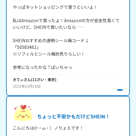
やっぱネットショッピングで買うといいよ！

私はAmazonで買ったよ！Amazonの方が安全性高くて
いいけど、SHEINで買いたいなら……

SHEINおすすめの透明シール帳コード↓

「50583462」

☆リフィルとシール帳別売りらしい！

きてぃ
さん
(
11
さい・
東京
)
2025年10月18日
ちょっと不安かもだけどSHEIN！
こんにちは(=・ω・）ノりょえです！
