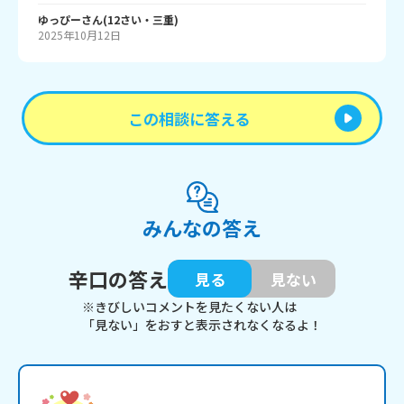
ゆっぴー
さん
(
12
さい・
三重
)
2025年10月12日
この相談に答える
みんなの答え
辛口の答え
見る
見ない
※きびしいコメントを見たくない人は
「見ない」をおすと表示されなくなるよ！