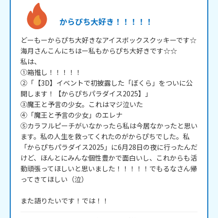
からぴち大好き！！！！！
どーもーからぴち大好きなアイスボックスクッキーです☆

海月さんこんにちはー私もからぴち大好きです☆☆

私は、

①箱推し！！！！！

②「【3D】イベントで初披露した「ぼくら」をついに公
開します！【からぴちパラダイス2025】」

③魔王と予言の少女。これはマジ泣いた

④「魔王と予言の少女」のエレナ

⑤カラフルピーチがいなかったら私は今居なかったと思い
ます。私の人生を救ってくれたのがからぴちでした。私
「からぴちパラダイス2025」に6月28日の夜に行ったんだ
けど、ほんとにみんな個性豊かで面白いし、これからも活
動頑張ってほしいと思いました！！！！！でもるなさん帰
ってきてほしい（泣）

また語りたいです！では！！