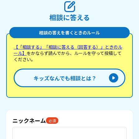
相談に答える
相談の答えを書くときのルール
【「相談する」「相談に答える（回答する）」ときのル
ール】
をかならず読んでから、ルールを守って投稿して
ください。
キッズなんでも相談とは？
ニックネーム
必須