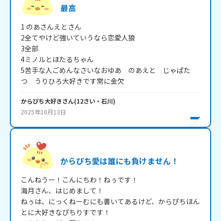
最高
1 のあさんえとさん

2全てやけど強いていうなら恋愛人狼

3全部

4ミノルとほたるちゃん

5苦手な人ごめんなさいなおゆあ　のあえと　じゃぱた
つ　うりひろ大好きです常に金欠
からぴち大好き
さん
(
12
さい・
石川
)
2025年10月13日
からぴち愛は誰にも負けません！
こんねうー！こんにちわ！ねぅです！

海月さん、はじめまして！

ねぅは、にっくねーむにも書いてあるけど、からぴちほん
とに大好きなぴちりすです！
