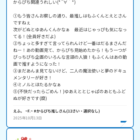
からぴち関連うれしい(*´∀｀*)

①もう皆さんお察しの通り、最推しはもふくんとえとさん
ですねぇ

次がどぬとゆあんくんかなぁ　最近はじゃっぴも気になっ
てる！(全員好きだよ)

②ちょっと多すぎて言ってられんけど一番はだるまさんだ
ねー！あの動画見て、からぴち見始めたから！もう一つが
ぴっちぴち企画のいろんな言語の人狼！もふくんはあの動
画で推すようになった！

③まだあんま見てないけど、二人の魔法使いと夢のドキュ
メンタリーが好き！

④ミノルとほたるかなぁ

⑤(不快だったらごめん！)ゆあえととじゃぱのあともふど
えふ。 ~F.~ #からぴち推し
さん
(
12
さい・
選択なし
)
2025年10月13日