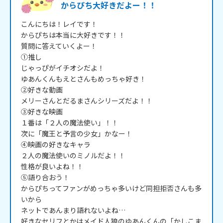
からぴち大好きだよー！！
こんにちは！レイです！

からぴちは本当に大好きです！！

質問に答えていくよー！

①推し

じゃっぴがイチオシだよ！

ゆあんくんもえとさんもめっちゃ好き！

②好きな動画

メリーさんとだるまさんシリーズだよ！！

③好きな映画

１番は「２人の魔法使い」！！

次に「魔王と予言の少女」かなー！

④映画の好きなキャラ

２人の魔法使いのミノルだよ！！

性格が良いよね！！

⑤語り合おう！

からぴちってファンがめっちゃ多いけど同担拒否さんも多
いから

ネットであんまり語れないよね…

好きなセリフとかはメイド人狼のゆあんくんの「かしこま