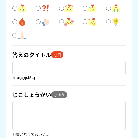
答えのタイトル
必須
※30文字以内
じこしょうかい
じゆう
※書かなくてもいいよ