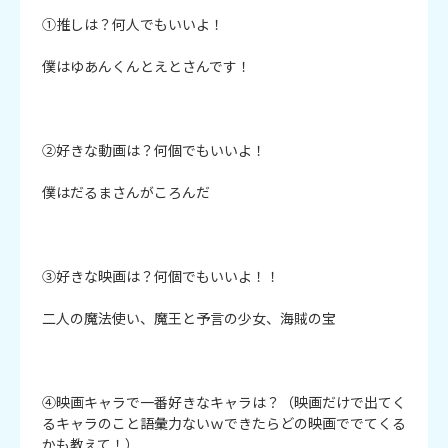
①推しは？何人でもいいよ！

僕はゆあんくんとえとさんです！

②好きな動画は？何個でもいいよ！

僕はだるまさんがころんだ

③好きな映画は？何個でもいいよ！！

二人の魔法使い、魔王と予言の少女、海賊の宝

④映画キャラで一番好きなキャラは？（映画だけで出てく
るキャラのこと語彙力ないｗできたらどの映画ででてくる
かも教えて！）
