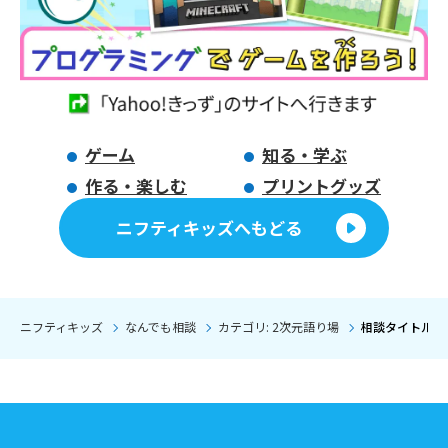
ゲーム
知る・学ぶ
作る・楽しむ
プリントグッズ
ニフティキッズへもどる
ニフティキッズ
なんでも相談
カテゴリ: 2次元語り場
相談タイトル: