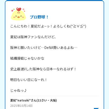
プロ野球！
こんにちわ！夏妃だよ~っ！よろしくね(*≧∀≦*)

夏妃は阪神ファンなんだけど、

阪神と願いたいけど…DeNA勢いあるよね…

結構接戦じゃないかな

史上最速Vした阪神なら日本一なれるはず！

明日もいい日になーれ！

じゃねっ♪
夏妃*natsuki*
さん
(
11
さい・
大阪
)
2025年10月14日