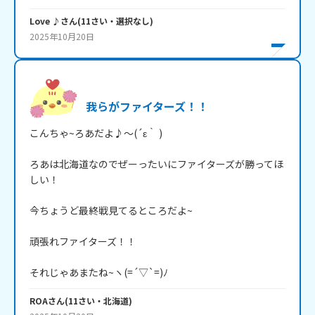
Love ♪
さん
(
11
さい・
選択なし
)
2025年10月20日
我らがファイターズ！！
こんちゃ~ろあだよ♪～(´ε｀ )

ろあは北海道なのでぜーったいにファイターズが勝ってほ
しい！

今ちょうど最終戦見てるところだよ~

頑張れファイターズ！！

それじゃあまたね~ヽ(=´▽`=)ﾉ
ROA
さん
(
11
さい・
北海道
)