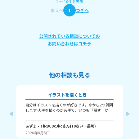
1
〜
10
件
を表示
まえへ
1
つぎへ
公開されている相談についての
お問い合わせはコチラ
他の相談も見る
イラストを描くとき…
自分はイラストを描くのが好きです。今から2つ質問
タ
します ①手を描くのが苦手で、いつも「隠す」か
てください！ 
「萌え袖」か「頑張って描く」のどれかなんですよ
ージック で
ね。手を上手く描くコツってありますか……？ ②い
詞
さん
つも立ち絵ばかり描いていて、それ以外は全く描け
あずま
- TfRDC9xJkc
さん
(
10
さい・
長崎
)
(
15
ません。とうしたらいいですか？
2026年8月5日
20