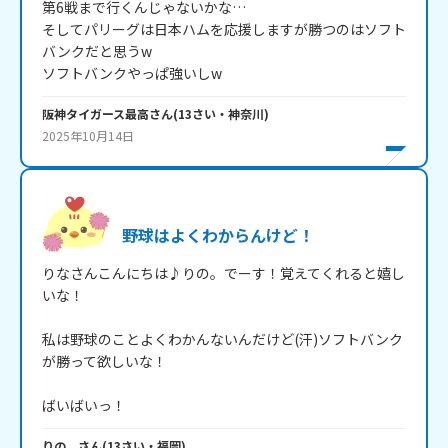
第6戦まで行くんじゃないかな…

そしてパリーグは日本ハムを応援しますが勝つのはソフト
バンクだと思うw

ソフトバンクやっぱ強いしw
阪神タイガース最高
さん
(
13
さい・
神奈川
)
2025年10月14日
野球はよくわからんけど！
りなさんこんにちは♪りの。でーす！覚えてくれると嬉し
いな！

私は野球のことよくわかんないんだけど(汗)ソフトバンク
が勝って欲しいな！

ばいばいっ！
りの。
さん
(
13
さい・
福岡
)