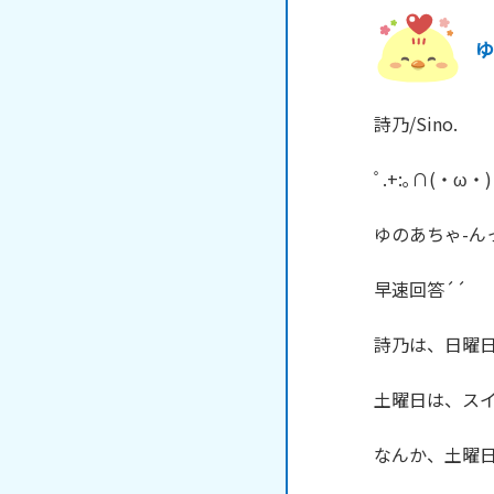
ゆ
詩乃/Sino.

ﾟ.+:｡∩(・ω・)∩
ゆのあちゃ-ん
早速回答´´

詩乃は、日曜日っ
土曜日は、スイ
なんか、土曜日の