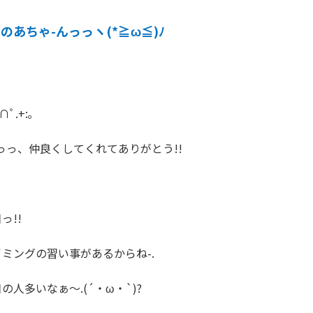
のあちゃ-んっっヽ(*≧ω≦)ﾉ
ﾟ.+:｡

っっ、仲良くしてくれてありがとう!!

!!

ミングの習い事があるからね-.

人多いなぁ～.(´・ω・`)?
