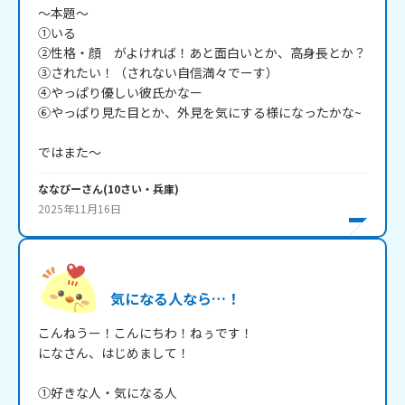
～本題～

①いる

②性格・顔　がよければ！あと面白いとか、高身長とか？

③されたい！（されない自信満々でーす）

④やっぱり優しい彼氏かなー

⑥やっぱり見た目とか、外見を気にする様になったかな~

ではまた～
ななぴー
さん
(
10
さい・
兵庫
)
2025年11月16日
気になる人なら…！
こんねうー！こんにちわ！ねぅです！

になさん、はじめまして！

①好きな人・気になる人
