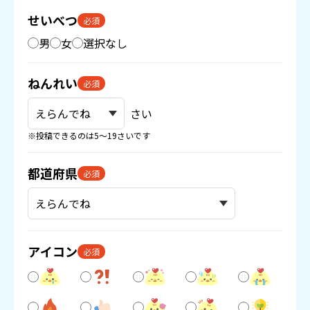
せいべつ
必須
男
女
選択なし
ねんれい
必須
さい
※投稿できるのは5〜19さいです
都道府県
必須
アイコン
必須