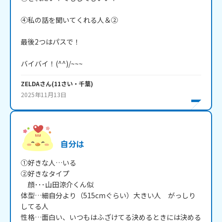
④私の話を聞いてくれる人＆②

最後2つはパスで！

バイバイ！(^^)/~~~
ZELDA
さん
(
11
さい・
千葉
)
2025年11月13日
自分は
①好きな人…いる

②好きなタイプ

　顔･･･山田涼介くん似

体型…細自分より（515cmぐらい）大きい人　がっしり
してる人

性格…面白い、いつもはふざけてる決めるときには決める