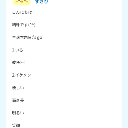
すきぴ
こんにちは！

結珠です(^^)

早速本題let's go

1.いる

彼氏><

2.イケメン

優しい

高身長

明るい

笑顔
