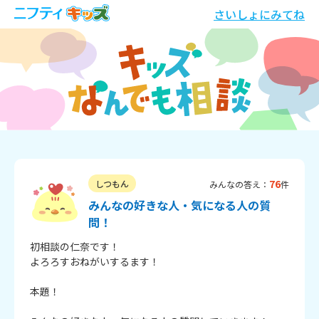
さいしょにみてね
76
しつもん
みんなの答え：
件
みんなの好きな人・気になる人の質
問！
初相談の仁奈です！

よろろすおねがいするます！

本題！
