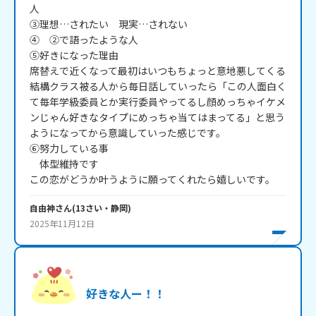
人

③理想…されたい　現実…されない

④　②で語ったような人

⑤好きになった理由

席替えで近くなって最初はいつもちょっと意地悪してくる
結構クラス被る人から毎日話していったら「この人面白く
て毎年学級委員とか実行委員やってるし顔めっちゃイケメ
ンじゃん好きなタイプにめっちゃ当てはまってる」と思う
ようになってから意識していった感じです。

⑥努力している事

　体型維持です

この恋がどうか叶うように願ってくれたら嬉しいです。
自由神
さん
(
13
さい・
静岡
)
2025年11月12日
好きな人ー！！