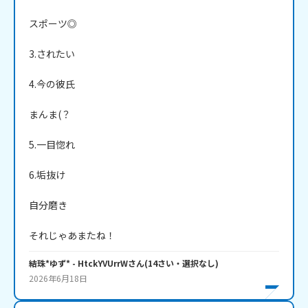
スポーツ◎

3.されたい

4.今の彼氏

まんま(？

5.一目惚れ

6.垢抜け

自分磨き

それじゃあまたね！
結珠*ゆず*
- HtckYVUrrW
さん
(
14
さい・
選択なし
)
2026年6月18日