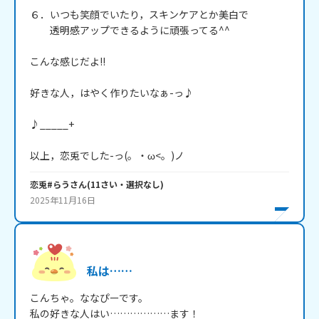
６．いつも笑顔でいたり，スキンケアとか美白で

　　透明感アップできるように頑張ってる^^

こんな感じだよ!!

好きな人，はやく作りたいなぁ-っ♪

♪_____+

以上，恋兎でした-っ(。・ω<。)ノ
恋兎#らう
さん
(
11
さい・
選択なし
)
2025年11月16日
私は……
こんちゃ。ななぴーです。

私の好きな人はい………………ます！
