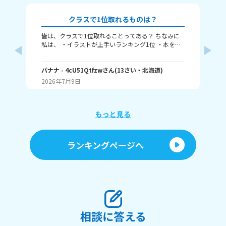
クラスで1位取れるものは？
皆は、クラスで1位取れることってある？ ちなみに
み
私は、 ・イラストが上手いランキング1位 ・本を読
むランキング1位（一番たくさん読む） ・アニメ詳
ふぃ
しいランキング1位 こんな感じ。 皆はどんなランキ
🤍
ングで1位取れる？ 書いてくれたら嬉しいです！ じ
バナナ
- 4cU51Qtfzw
さん
(
13
さい・
北海道
)
(
13
ゃね。
2026年7月9日
20
もっと見る
ランキングページへ
相談に答える