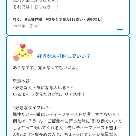
恋バナ楽しかったです！

それでは！おつねうー！
ねぅ. #天使界隈 #ぴちりす
さん
(
13
さい・
選択なし
)
2025年11月16日
好きな人~?推しでいい？
ありなです。覚えなくてもいいよ。

早速本題↓

~好きな人・気になる人いる？~

いるよ~！2次元だけどね。リア恋中！

~好きなタイプは？~

異性だと~一番はレディーファーストが激しすぎない人！

例えば~？う~ん…ご飯食べに行った時に“割り勘でいいで
しょ?”って聞いてくれる人！俺レディーファースト苦手…

2次元だと~髪長めの人と、ちょ~っとヤンデレ気質な人