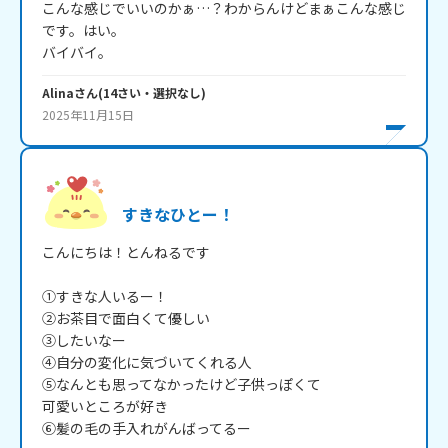
こんな感じでいいのかぁ…？わからんけどまぁこんな感じ
です。はい。

バイバイ。
Alina
さん
(
14
さい・
選択なし
)
2025年11月15日
すきなひとー！
こんにちは！とんねるです

①すきな人いるー！

②お茶目で面白くて優しい

③したいなー

④自分の変化に気づいてくれる人

⑤なんとも思ってなかったけど子供っぽくて

可愛いところが好き

⑥髪の毛の手入れがんばってるー
