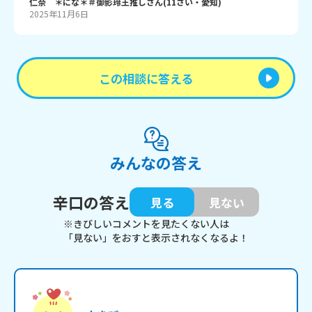
仁奈 ＊にな＊＃御影玲王推し
さん
(
11
さい・
愛知
)
2025年11月6日
この相談に答える
みんなの答え
辛口の答え
見る
見ない
※きびしいコメントを見たくない人は
「見ない」をおすと表示されなくなるよ！