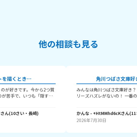
他の相談も見る
トを描くとき…
角川つばさ文庫好
のが好きです。今から2つ質
みんなは角川つばさ文庫好き？
のが苦手で、いつも「隠す」
リーズハズレがないの！ 一番
張って描く」のどれかなんで
課後チェンジ」と「マス✕コン
描くコツってあります
人は調べてみてね！めっっっっ
c
さん
(
10
さい・
長崎
)
かんな
- +HtMMhd6cK
さん
(
11
ち絵ばかり描いていて、それ
知ってる人がいたら嬉しいです
ん。とうしたらいいですか？
きですか？角川つばさ文庫でも
2026年7月30日
大歓迎です！ 読書好きのみん
答えてくれたら嬉しい！じゃあ