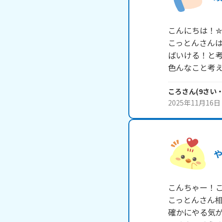
こんにちは！✮*
こっとんさん
ばいける！と
色んなこと考
ころ
さん
(
9
さい
2025年11月16日
こんちゃー！こ
こっとんさん相
確かにやる気