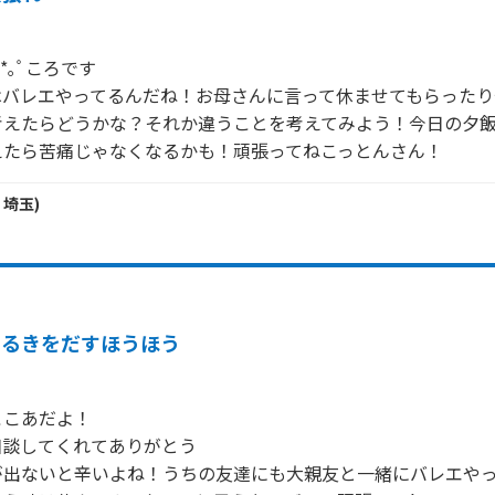
｡ﾟころです

はバレエやってるんだね！お母さんに言って休ませてもらったり
考えたらどうかな？それか違うことを考えてみよう！今日の夕
えたら苦痛じゃなくなるかも！頑張ってねこっとんさん！
・
埼玉
)
やるきをだすほうほう
こあだよ！

談してくれてありがとう

が出ないと辛いよね！うちの友達にも大親友と一緒にバレエや