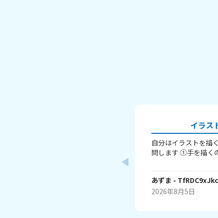
イラス
自分はイラストを描く
問します ①手を描く
か「萌え袖」か「頑
すよね。手を上手く
あずま
- TfRDC9xJk
か……？ ②いつも立
以外は全く描けませ
2026年8月5日