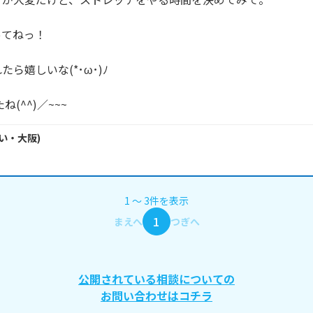
てねっ！

ら嬉しいな(*･ω･)ﾉ

ね(^^)／~~~
い・
大阪
)
1
〜
3
件
を表示
1
まえへ
つぎへ
公開されている相談についての
お問い合わせはコチラ