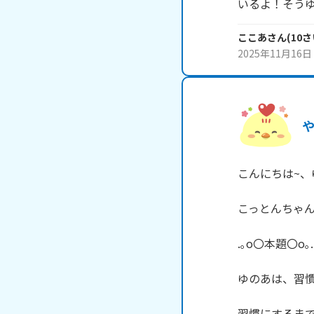
いるよ！そう
ここあ
さん
(
10
さ
2025年11月16日
こんにちは~、ゆの
こっとんちゃん
.｡o〇本題〇o｡.

ゆのあは、習慣
習慣にするまで