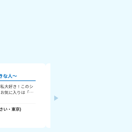
きな人～
 私大好き！このシ
タイトルの通り、1曲でいいのでおすす
のお気に入りは「放
えてください！ 僕のおすすめは サカナクション /
」かな～ 知らない
ミュージック です！ たくさんの回答待ってます！
さんかっけー46
- 3OC5mRWMLR
さん
っちゃおすすめ！
※歌詞は書かないでね
さい・
東京
)
(
15
さい・
千葉
)
！ みんなは何が好
そうじゃなくても
2026年7月3日
な語ろっ！一言でも
ね～