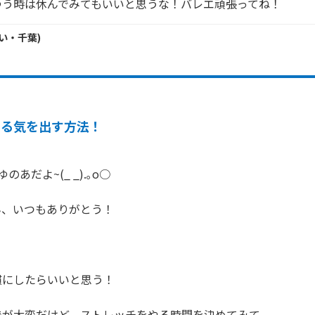
ゆう時は休んでみてもいいと思うな！バレエ頑張ってね！
い・
千葉
)
やる気を出す方法！
あだよ~(_ _).｡o○

、いつもありがとう！

にしたらいいと思う！

が大変だけど、ストレッチをやる時間を決めてみて。
