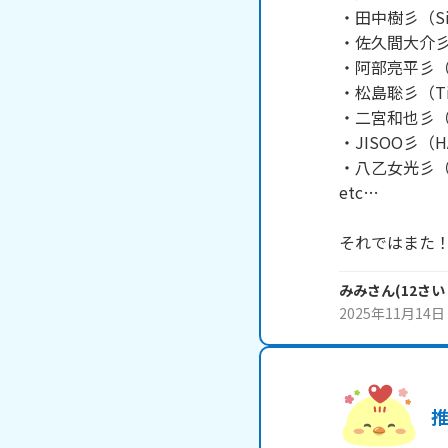
・田中樹彡（Six
・佐久間大介彡（
・阿部亮平彡（S
・松島聡彡（Tim
・二宮和也彡（
・JISOO彡（H
・八乙女光彡（He
etc…

それではまた
みみ
さん
(
12
さい
2025年11月14日