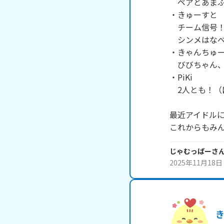
　ペアとあまふ
・きゅーすと

　チーム信号！
　シンメはなべ
・きゃんちゅー
　びびちゃん、
・PiKi

　2人とも！（
最近アイドルに
これからもみ
じゃむっぱー
さ
2025年11月18日