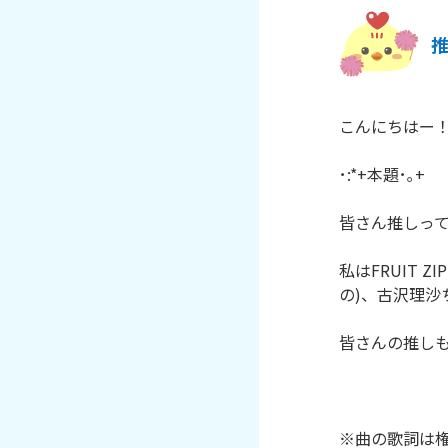
こんにちはー！
･:*+本題･｡+

皆さん推しって
私はFRUIT 
の)、古沢理沙ち
皆さんの推しも
※曲の歌詞は