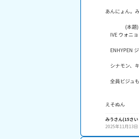
あんにょん。み
　　　　(本題)

　IVE ウォニョ
　ENHYPEN 
　シナモン、キ
　全員ビジュも
えそぬん
みう
さん
(
15
さい
2025年11月13日