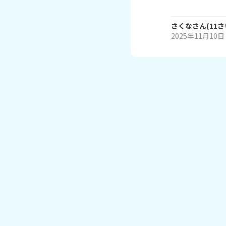
さくな
さん
(
11
さ
2025年11月10日