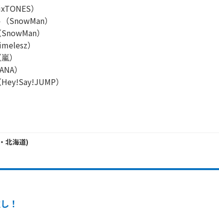
TONES）

SnowMan）

nowMan）

elesz）

嵐）

ANA）

y!Say!JUMP）

！
・
北海道
)
推し！