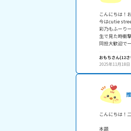
こんにちは！お
今はcutie s
彩乃もふーりー
生で見た時衝撃す
同担大歓迎で
おもち
さん
(
12
さ
2025年11月18日
こんにちは！二
本題
