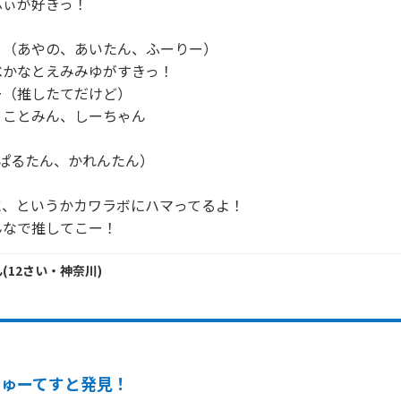
ぃが好きっ！

（あやの、あいたん、ふーりー）

かなとえみみゆがすきっ！

（推したてだけど）

ことみん、しーちゃん

ぱるたん、かれんたん）

、というかカワラボにハマってるよ！

んなで推してこー！
ん
(
12
さい・
神奈川
)
きゅーてすと発見！