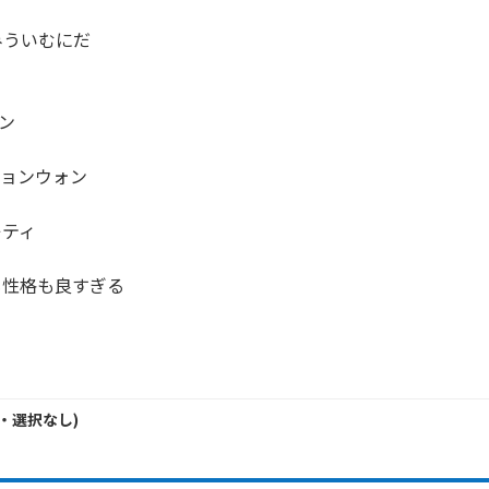
ういむにだ

ン

ジョンウォン

ティ

性格も良すぎる

・
選択なし
)