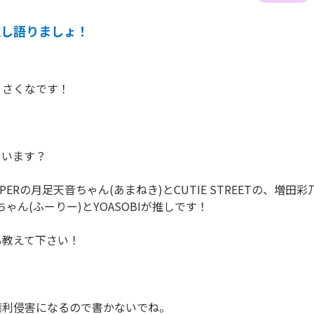
推し語りましょ！
さくなです！

います？

ZIPPERの月足天音ちゃん(あまねき)とCUTIE STREETの、増田
ゃん(ふーりー)とYOASOBIが推しです！

教えて下さい！

権利侵害になるので書かないでね。