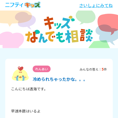
さいしょにみてね
5
れんあい
みんなの答え：
件
冷められちゃったかな。。。
こんにちは透海です。

早速本題はいるよ
