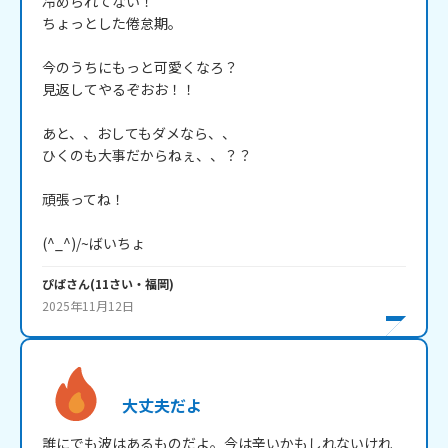
冷められてない！

ちょっとした倦怠期。

今のうちにもっと可愛くなろ？

見返してやるぞおお！！

あと、、おしてもダメなら、、

ひくのも大事だからねぇ、、？？

頑張ってね！

(^_^)/~ばいちょ
ぴぱ
さん
(
11
さい・
福岡
)
2025年11月12日
大丈夫だよ
誰にでも波はあるものだよ。今は辛いかもしれないけれ