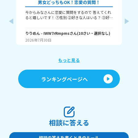
男女どっちもOK！恋愛の質問！
今からみなさんに恋愛に質問をするので 答えてくれ
それじ
ると嬉しいです！ ①性別 ②好きな人はいる？ ③好
ル
きなタイプ ④告白された回数 ⑤結婚は何歳にしたい
❓️
か こんな感じだよっ！ ぜひ答えてくれると嬉しいで
~(
す！ 最後まで見てくれてありがとう！ ではバイバ
りりめん
- IWW7rRmpms
さん
(
10
さい・
選択なし
)
幼
ん
イ！
2026年7月30日
20
よね
ね～
あ、
もっと見る
ランキングページへ
相談に答える
相談の答えを書くときのルール