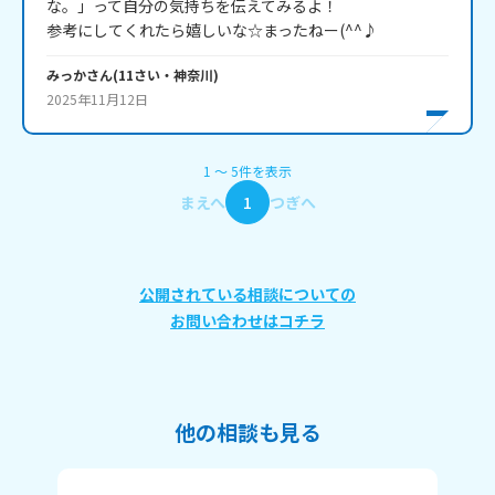
な。」って自分の気持ちを伝えてみるよ！

参考にしてくれたら嬉しいな☆まったねー(^^♪
みっか
さん
(
11
さい・
神奈川
)
2025年11月12日
1
〜
5
件
を表示
まえへ
1
つぎへ
公開されている相談についての
お問い合わせはコチラ
他の相談も見る