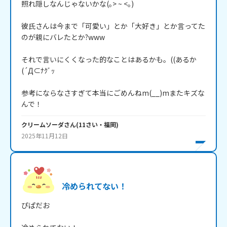
照れ隠しなんじゃないかな(｡> ~ <｡)

彼氏さんは今まで「可愛い」とか「大好き」とか言ってた
のが親にバレたとか?www

それで言いにくくなった的なことはあるかも。((あるか
(´Д⊂ﾅｸﾞｯ

参考にならなさすぎて本当にごめんねm(__)mまたキズな
んで！
クリームソーダ
さん
(
11
さい・
福岡
)
2025年11月12日
冷められてない！
ぴぱだお
