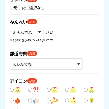
男
女
選択なし
ねんれい
必須
さい
※投稿できるのは5〜19さいです
都道府県
必須
アイコン
必須