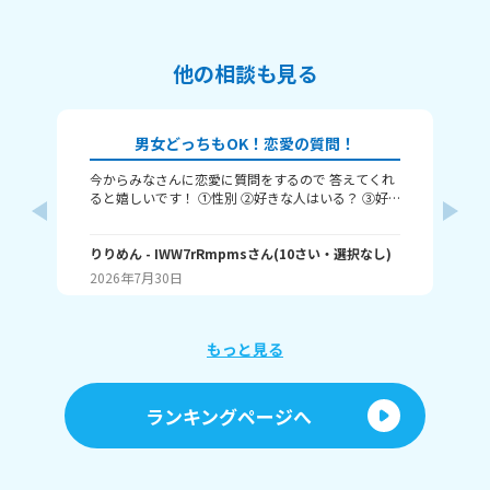
他の相談も見る
男女どっちもOK！恋愛の質問！
今からみなさんに恋愛に質問をするので 答えてくれ
それじ
ると嬉しいです！ ①性別 ②好きな人はいる？ ③好
ル
きなタイプ ④告白された回数 ⑤結婚は何歳にしたい
❓️
か こんな感じだよっ！ ぜひ答えてくれると嬉しいで
~(
す！ 最後まで見てくれてありがとう！ ではバイバ
りりめん
- IWW7rRmpms
さん
(
10
さい・
選択なし
)
幼
ん
イ！
2026年7月30日
20
よね
ね～
あ、
もっと見る
ランキングページへ