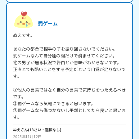
罰ゲーム
ぬえです。

あなたの都合で相手の子を振り回さないでください。

罰ゲームなんて自分達の間だけで済ませてください。

他の男子が居る状況で告白とか意味がわからないです。

正直とても酷いことをする予定だという自覚が足りないで
す。

①他人の言葉ではなく自分の言葉で気持ちをつたえるべき
です。

②罰ゲームなら気軽にできると思います。

③罰ゲームなら傷つかないし平然としてたら良いと思いま
す。
ぬえ
さん
(
13
さい・
選択なし
)
2025年11月12日