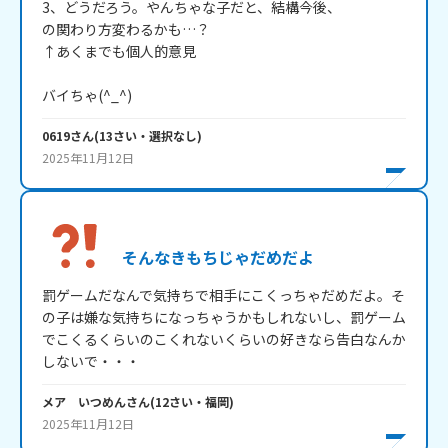
3、どうだろう。やんちゃな子だと、結構今後、

の関わり方変わるかも…？

↑あくまでも個人的意見

バイちゃ(^_^)
0619
さん
(
13
さい・
選択なし
)
2025年11月12日
そんなきもちじゃだめだよ
罰ゲームだなんで気持ちで相手にこくっちゃだめだよ。そ
の子は嫌な気持ちになっちゃうかもしれないし、罰ゲーム
でこくるくらいのこくれないくらいの好きなら告白なんか
しないで・・・
メア いつめん
さん
(
12
さい・
福岡
)
2025年11月12日