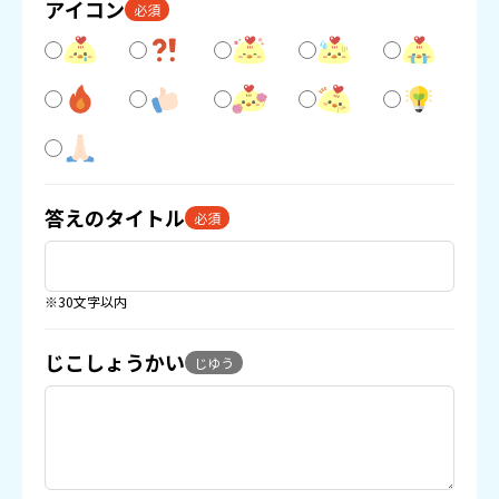
アイコン
必須
答えのタイトル
必須
※30文字以内
じこしょうかい
じゆう