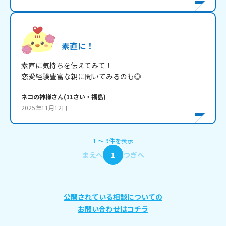
素直に！
素直に気持ちを伝えてみて！

恋愛経験豊富な親に聞いてみるのも◎
ネコの神様
さん
(
11
さい・
福島
)
2025年11月12日
1
〜
9
件
を表示
まえへ
1
つぎへ
公開されている相談についての
お問い合わせはコチラ