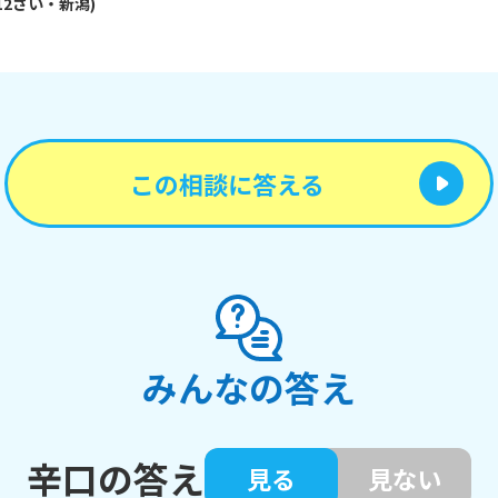
12
さい・
新潟
)
この相談に答える
みんなの答え
辛口の答え
見る
見ない