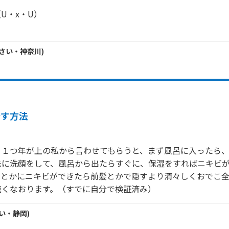
・x・U） 

さい・
神奈川
)
治す方法
り１つ年が上の私から言わせてもらうと、まず風呂に入ったら
先に洗顔をして、風呂から出たらすぐに、保湿をすればニキビ
ことかにニキビができたら前髪とかで隠すより清々しくおでこ
速くなおります。（すでに自分で検証済み）
い・
静岡
)