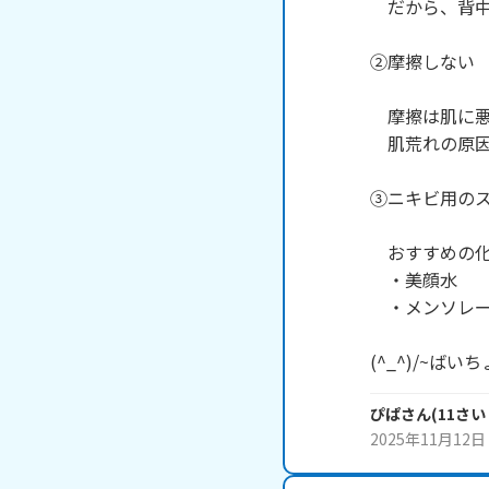
　だから、背中
②摩擦しない

　摩擦は肌に悪
　肌荒れの原因
③ニキビ用のス
　おすすめの化
　・美顔水

　・メンソレー
(^_^)/~ばいち
ぴぱ
さん
(
11
さい
2025年11月12日