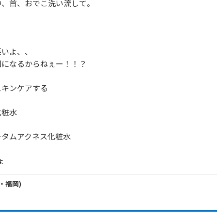
、首、おでこ洗い流して。

いよ、、

になるからねぇー！！？

キンケアする

粧水

タムアクネス化粧水

ょ
・
福岡
)