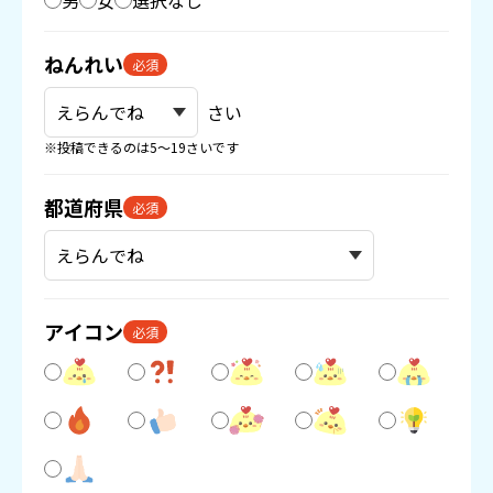
男
女
選択なし
ねんれい
必須
さい
※投稿できるのは5〜19さいです
都道府県
必須
アイコン
必須