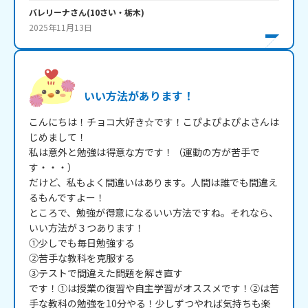
バレリーナ
さん
(
10
さい・
栃木
)
2025年11月13日
いい方法があります！
こんにちは！チョコ大好き☆です！こぴよぴよぴよさんは
じめまして！

私は意外と勉強は得意な方です！（運動の方が苦手で
す・・・）

だけど、私もよく間違いはあります。人間は誰でも間違え
るもんですよー！

ところで、勉強が得意になるいい方法ですね。それなら、
いい方法が３つあります！

①少しでも毎日勉強する

②苦手な教科を克服する

③テストで間違えた問題を解き直す

です！①は授業の復習や自主学習がオススメです！②は苦
手な教科の勉強を10分やる！少しずつやれば気持ちも楽