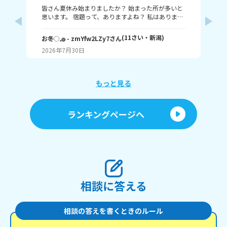
皆さん夏休み始まりましたか？ 始まった所が多いと
題
思います。 宿題って、ありますよね？ 私はありま
す！ 1～10までで表すなら、どこまで終わりました
意
か？ 1はまだ終わってないで、10は全部終わったと
な
(
11
さい・
新潟
)
お冬◌𓈒𓐍
- zmYfw2LZy7
さん
めい
いうことです！ 私は6です！ワークと習字と絵が残
2026年7月30日
20
ってるので！ みなさんも教えてください！ それじゃ
が
あまたね☃️
え
もっと見る
あ
ランキングページへ
相談に答える
相談の答えを書くときのルール