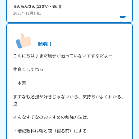
らんらん
さん
(
12
さい・
香川
)
2025年11月14日
勉強！
こんにちは♪まだ風邪が治っていないすずなだよー

仲良くしてねっ

＿本題＿

すずなも勉強が好きじゃないから、気持ちがよくわかる、
泣

そんなすずなのおすすめの勉強方法は、

・暗記教科は朝と夜（寝る前）にする
