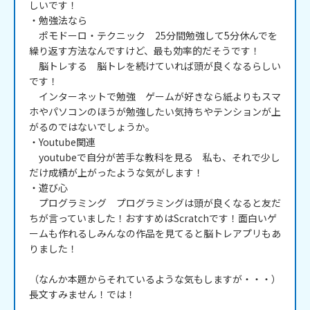
しいです！

・勉強法なら

　ポモドーロ・テクニック　25分間勉強して5分休んでを
繰り返す方法なんですけど、最も効率的だそうです！

　脳トレする　脳トレを続けていれば頭が良くなるらしい
です！

　インターネットで勉強　ゲームが好きなら紙よりもスマ
ホやパソコンのほうが勉強したい気持ちやテンションが上
がるのではないでしょうか。

・Youtube関連

　youtubeで自分が苦手な教科を見る　私も、それで少し
だけ成績が上がったような気がします！

・遊び心

　プログラミング　プログラミングは頭が良くなると友だ
ちが言っていました！おすすめはScratchです！面白いゲ
ームも作れるしみんなの作品を見てると脳トレアプリもあ
りました！

（なんか本題からそれているような気もしますが・・・）
長文すみません！では！