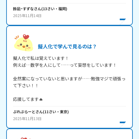
鈴凪~すずな
さん
(
13
さい・
福岡
)
2025年11月14日
擬人化で学んで見るのは？
擬人化で私は覚えています！

例えば…数字を人にして……って妄想をしています！

全然案になっていないと思いますが……勉強マジで頑張っ
て下さい！！

応援してます🔥
ぷれぷらーと
さん
(
11
さい・
東京
)
2025年11月13日