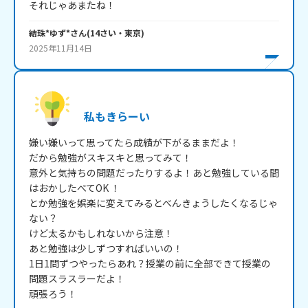
それじゃあまたね！
結珠*ゆず*
さん
(
14
さい・
東京
)
2025年11月14日
私もきらーい
嫌い嫌いって思ってたら成績が下がるままだよ！

だから勉強がスキスキと思ってみて！

意外と気持ちの問題だったりするよ！あと勉強している間
はおかしたべてOK ！

とか勉強を娯楽に変えてみるとべんきょうしたくなるじゃ
ない？

けど太るかもしれないから注意！

あと勉強は少しずつすればいいの！

1日1問ずつやったらあれ？授業の前に全部できて授業の
問題スラスラーだよ！

頑張ろう！