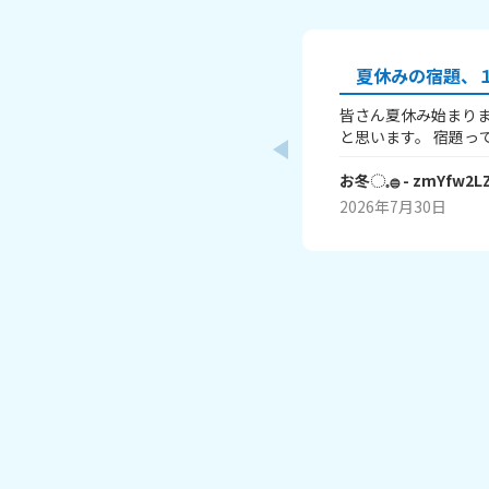
夏休みの宿題、１
皆さん夏休み始まりま
と思います。 宿題って、ありますよね？ 私はあり
ます！ 1～10までで表すなら、どこまで終わりま
したか？ 1はまだ終わってないで、10は全部終わ
お冬◌𓈒𓐍
- zmYfw2L
ったということです！ 私は6です！ワークと習
2026年7月30日
絵が残ってるので！ みなさんも教えてください！
それじゃあまたね☃️