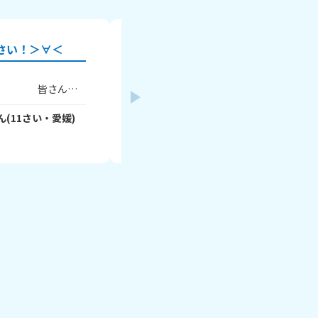
さい！＞∀＜
宿題の答えって見てないよね
わたしは、Hちゃんっていう友達と毎週
さんの
ぶ約束してるんですけど、Hちゃんが、前
！
ないから答え見ちゃお😏」って言ってた
理科です
よ！わたしは、｢丸写しはダメだよ😥｣っ
ん
(
11
さい・
愛媛
)
さっちゃん🎵
- vWYvUrww3c
さん
(
10
さ
験する
んですけど、｢バレないからいいでしょ
2026年8月5日
ん心配しすぎ！😄」って言ってきたんで
んもぜひ
んの家で宿題するときも、Hちゃんのマ
｢H、答え見たらダメだよ！😠｣って注意
！
ら、わたしは、家でも見てんのかよ！っ
んでく
した。みなさんは、答えを見たり、丸写
∀・
しますか？わたしは一回だけ、式（算数
でもいい）を見たことはありますが、答
ません。Hちゃんはおかしいですか？お
ですか？教えてください！ バイバイ★ま