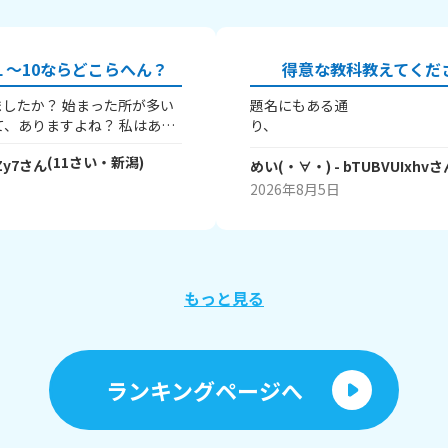
～10ならどこらへん？
得意な教科教えてくだ
したか？ 始まった所が多い
題名にもある通
り、 皆
得意な教科を教えてほしいです
(
11
さい・
新潟
)
Zy7
さん
(^^) ちなみに私は
めい(・∀・)
- bTUBVUIxhv
さ
字と
♪ 実
2026年8月5日
のが楽しいんですよね
～ みなさ
教えてくださ
い
最後まで読
もっと見る
れてありがとうございました・
ランキングページへ