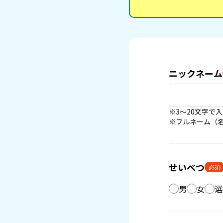
ニックネーム
※3〜20文字で
※フルネーム（
せいべつ
必須
男
女
選