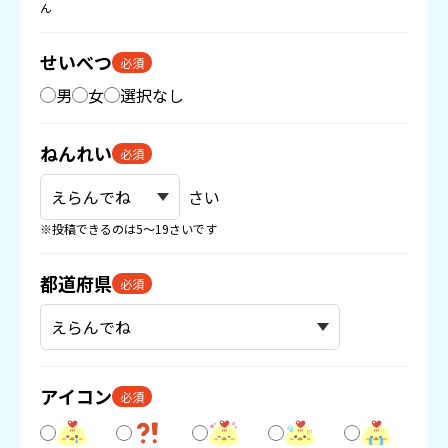
ん
せいべつ
必須
男
女
選択なし
ねんれい
必須
さい
※投稿できるのは5〜19さいです
都道府県
必須
アイコン
必須