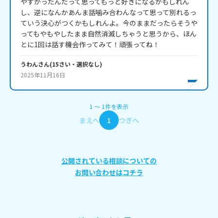
やすかったんだって思ってもっと好きになるかもしれん
し、逆になんかあんま話噛み合わんなって思って別れるっ
ていう決心がつくかもしれんよ。今のままだったらそうや
ってもやもやしたまま自然消滅しちゃうと思うから、ほん
とに1回は話す機会作ってみて！頑張ってね！
うわん
さん
(
15
さい・
選択なし
)
2025年11月16日
1
〜
1
件
を表示
まえへ
1
つぎへ
公開されている相談についての
お問い合わせはコチラ