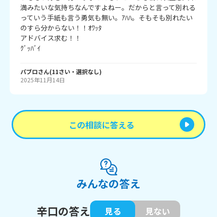
満みたいな気持ちなんですよねー。だからと言って別れる
っていう手紙も言う勇気も無い。ｱﾊﾊ。そもそも別れたい
のすら分からない！！ｵﾜｯﾀ 

アドバイス求む！！

ｸﾞｯﾊﾞｲ
パブロ
さん
(
11
さい・
選択なし
)
2025年11月14日
この相談に答える
みんなの答え
辛口の答え
見る
見ない