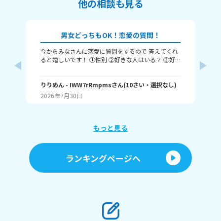
他の相談も見る
男女どっちもOK！恋愛の質問！
今からみなさんに恋愛に質問をするので 答えてくれ
それじ
ると嬉しいです！ ①性別 ②好きな人はいる？ ③好
ル
きなタイプ ④告白された回数 ⑤結婚は何歳にしたい
❓️
か こんな感じだよっ！ ぜひ答えてくれると嬉しいで
~(
す！ 最後まで見てくれてありがとう！ ではバイバ
りりめん
- IWW7rRmpms
さん
(
10
さい・
選択なし
)
幼
ん
イ！
2026年7月30日
20
よね
ね～
あ、
もっと見る
ランキングページへ