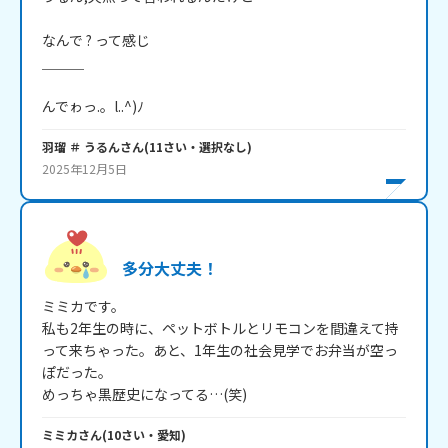
なんで ? って感じ

＿＿＿

んでゎっ.。l..^)ﾉ
羽瑠 ＃ うるん
さん
(
11
さい・
選択なし
)
2025年12月5日
多分大丈夫！
ミミカです。

私も2年生の時に、ペットボトルとリモコンを間違えて持
って来ちゃった。あと、1年生の社会見学でお弁当が空っ
ぽだった。

めっちゃ黒歴史になってる…(笑)
ミミカ
さん
(
10
さい・
愛知
)