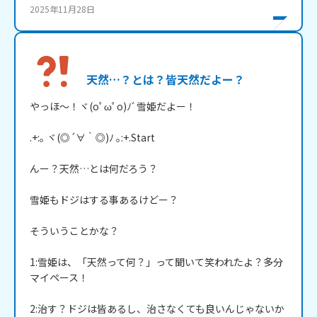
2025年11月28日
天然…？とは？皆天然だよー？
やっほ～！ヾ(oﾟωﾟo)ﾉﾞ雪姫だよー！

.+:｡ ヾ(◎´∀｀◎)ﾉ ｡:+.Start

んー？天然…とは何だろう？

雪姫もドジはする事あるけどー？

そういうことかな？

1:雪姫は、「天然って何？」って聞いて笑われたよ？多分
マイペース！

2:治す？ドジは皆あるし、治さなくても良いんじゃないか