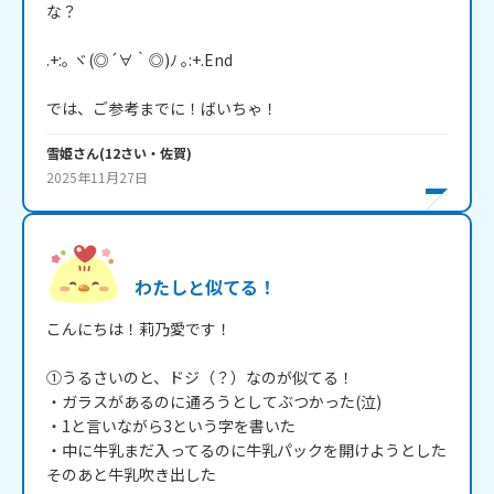
な？

.+:｡ ヾ(◎´∀｀◎)ﾉ ｡:+.End

では、ご参考までに！ばいちゃ！
雪姫
さん
(
12
さい・
佐賀
)
2025年11月27日
わたしと似てる！
こんにちは！莉乃愛です！

①うるさいのと、ドジ（？）なのが似てる！

・ガラスがあるのに通ろうとしてぶつかった(泣)

・1と言いながら3という字を書いた

・中に牛乳まだ入ってるのに牛乳パックを開けようとした

そのあと牛乳吹き出した
