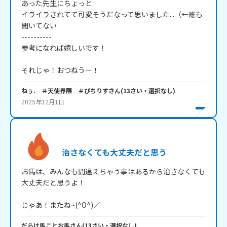
あった先生にちょっと

イライラされてて可愛そうだなって思いました...（←誰も
聞いてない

----------

参考になれば嬉しいです！

それじゃ！おつねうー！
ねぅ. ＃天使界隈 ＃ぴちりす
さん
(
13
さい・
選択なし
)
2025年12月1日
治さなくても大丈夫だと思う
お馬は、みんなも間違えちゃう事はあるから治さなくても
大丈夫だと思うよ！

じゃあ！またね~(^O^)／
だらけ馬ことお馬
さん
(
13
さい・
選択なし
)