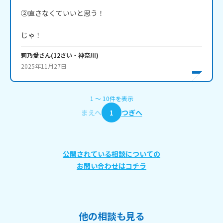
②直さなくていいと思う！

じゃ！
莉乃愛
さん
(
12
さい・
神奈川
)
2025年11月27日
1
〜
10
件
を表示
まえへ
1
つぎへ
公開されている相談についての
お問い合わせはコチラ
他の相談も見る