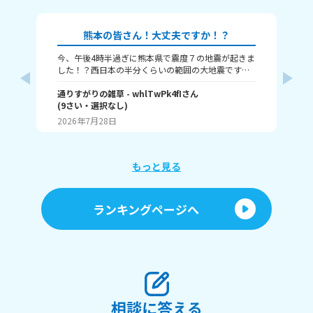
熊本の皆さん！大丈夫ですか！？
今、午後4時半過ぎに熊本県で震度７の地震が起きま
本
した！？西日本の半分くらいの範囲の大地震です。
津波も来るという警報が来ました、大丈夫かみん
な！？
通りすがりの雑草
- whlTwPk4fI
さん
(
9
さい・
選択なし
)
瀬那
2026年7月28日
20
もっと見る
ランキングページへ
相談に答える