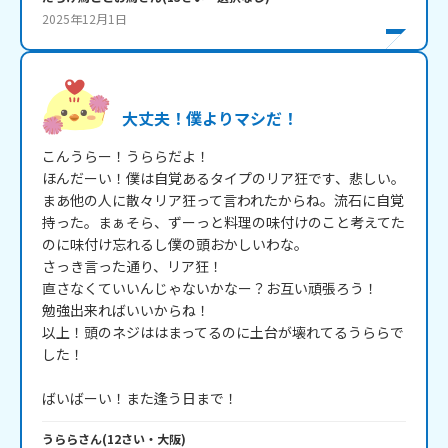
2025年12月1日
大丈夫！僕よりマシだ！
こんうらー！うららだよ！

ほんだーい！僕は自覚あるタイプのリア狂です、悲しい。
まあ他の人に散々リア狂って言われたからね。流石に自覚
持った。まぁそら、ずーっと料理の味付けのこと考えてた
のに味付け忘れるし僕の頭おかしいわな。

さっき言った通り、リア狂！

直さなくていいんじゃないかなー？お互い頑張ろう！

勉強出来ればいいからね！

以上！頭のネジははまってるのに土台が壊れてるうららで
した！

ばいばーい！また逢う日まで！
うらら
さん
(
12
さい・
大阪
)