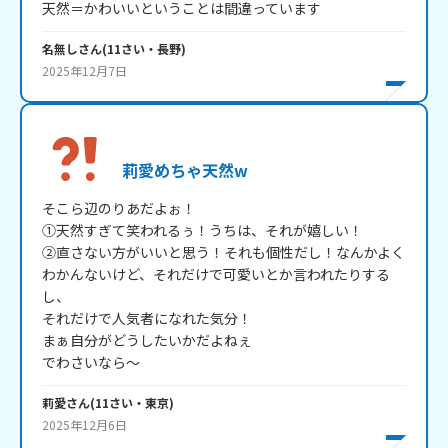
天然＝かわいいということは間違っています
名無し
さん
(
11
さい・
長野
)
2025年12月7日
莉愛めちゃ天然w
そこら辺のりあだよぉ！

①天然すぎて笑われるぅ！うちは、それが嬉しい！

②直さない方がいいと思う！それも個性だし！なんかよく
わかんないけど、それだけで可愛いとか言われたりする
し、

それだけで人気者になれた気分！

まぁ自分がどうしたいかだよねぇ

莉愛
さん
(
11
さい・
東京
)
2025年12月6日