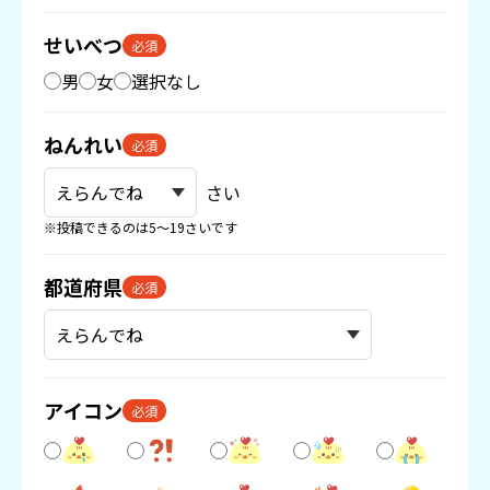
せいべつ
必須
男
女
選択なし
ねんれい
必須
さい
※投稿できるのは5〜19さいです
都道府県
必須
アイコン
必須