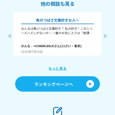
他の相談も見る
角川つばさ文庫好きな人～
みんなは角川つばさ文庫好き？ 私大好き！このシリ
タ
ーズハズレがないの！ 一番のお気に入りは「放課後
てください！ 
チェンジ」と「マス✕コン」かな～ 知らない人は調
ージック で
べてみてね！めっっっっっちゃおすすめ！知ってる
詞
さん
人がいたら嬉しいです！ みんなは何が好きですか？
かんな
- +HtMMhd6cK
さん
(
11
さい・
東京
)
(
15
角川つばさ文庫でもそうじゃなくても大歓迎です！
2026年7月30日
20
読書好きのみんな語ろっ！一言でも答えてくれたら
嬉しい！じゃあね～
もっと見る
ランキングページへ