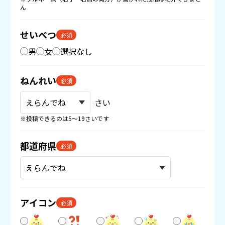
ん
せいべつ
必須
男
女
選択なし
ねんれい
必須
さい
※投稿できるのは5〜19さいです
都道府県
必須
アイコン
必須