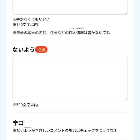
※書かなくてもいいよ
※140文字以内
こじんじょうほう
※自分の本当の名前、住所などの
個人情報
は書かないでね
ないよう
必須
※500文字以内
辛口
※ないようがきびしいコメントの場合はチェックをつけてね！