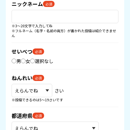
ニックネーム
必須
※3〜20文字で入力してね
※フルネーム（名字・名前の両方）が書かれた投稿は紹介できませ
ん
せいべつ
必須
男
女
選択なし
ねんれい
必須
さい
※投稿できるのは5〜19さいです
都道府県
必須