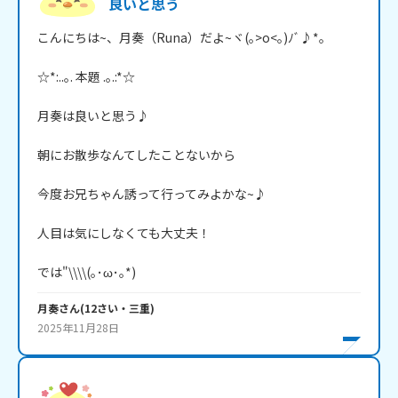
良いと思う
こんにちは~、月奏（Runa）だよ~ヾ(｡>o<｡)ﾉﾞ♪*。

☆*:..｡. 本題 .｡.:*☆

月奏は良いと思う♪

朝にお散歩なんてしたことないから

今度お兄ちゃん誘って行ってみよかな~♪

人目は気にしなくても大丈夫！

では"\\\\(｡･ω･｡*)
月奏
さん
(
12
さい・
三重
)
2025年11月28日