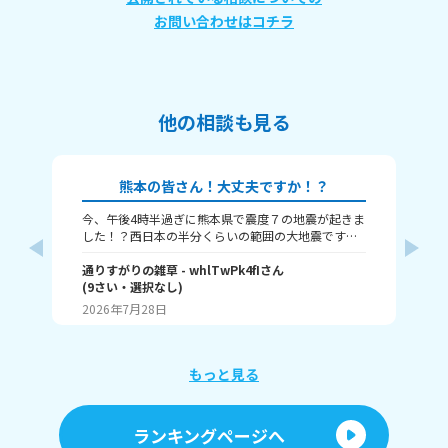
お問い合わせはコチラ
他の相談も見る
熊本の皆さん！大丈夫ですか！？
今、午後4時半過ぎに熊本県で震度７の地震が起きま
本
した！？西日本の半分くらいの範囲の大地震です。
津波も来るという警報が来ました、大丈夫かみん
な！？
通りすがりの雑草
- whlTwPk4fI
さん
(
9
さい・
選択なし
)
瀬那
2026年7月28日
20
もっと見る
ランキングページへ