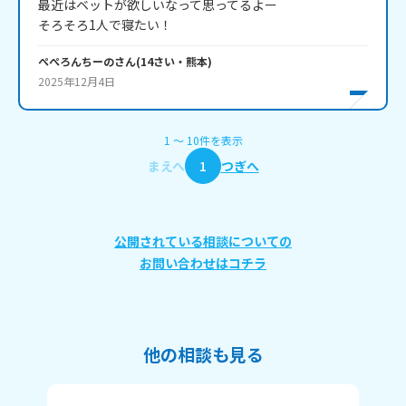
最近はベットが欲しいなって思ってるよー

そろそろ1人で寝たい！
ぺぺろんちーの
さん
(
14
さい・
熊本
)
2025年12月4日
1
〜
10
件
を表示
まえへ
1
つぎへ
公開されている相談についての
お問い合わせはコチラ
他の相談も見る