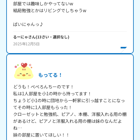
部屋では趣味しかやってないw

結局勉強とかはリビングでしちゃうw

ばいにゃんっ♪
るーにゃ
さん
(
13
さい・
選択なし
)
2025年12月5日
もってる！
どうも！ぺぺろんちーのです！

私は1人部屋を小1の時から持ってます！

ちょうど小1の時に団地から一軒家に引っ越すことになっ
てその時に1人部屋もらった！

クローゼットと勉強机、ピアノ、本棚、洋服入れる用の棚
があるけど、ピアノと洋服入れる用の棚は妹のなんだよ
ね…

妹の部屋に置いてほしい！！
