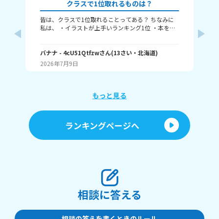
クラスで1位取れるものは？
皆は、クラスで1位取れることってある？ ちなみに
み
私は、 ・イラストが上手いランキング1位 ・本を読
むランキング1位（一番たくさん読む） ・アニメ詳
ふぃ
しいランキング1位 こんな感じ。 皆はどんなランキ
🤍
ングで1位取れる？ 書いてくれたら嬉しいです！ じ
バナナ
- 4cU51Qtfzw
さん
(
13
さい・
北海道
)
(
13
ゃね。
2026年7月9日
20
もっと見る
ランキングページへ
相談に答える
相談の答えを書くときのルール