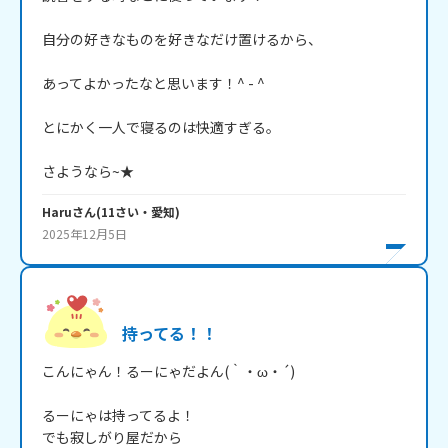
自分の好きなものを好きなだけ置けるから、

あってよかったなと思います！^ - ^

とにかく一人で寝るのは快適すぎる。

さようなら~★
Haru
さん
(
11
さい・
愛知
)
2025年12月5日
持ってる！！
こんにゃん！るーにゃだよん(｀・ω・´)

るーにゃは持ってるよ！

でも寂しがり屋だから
