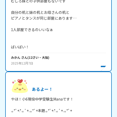
むしろ妹との子供部屋もないです

自分の机と妹の机とお母さんの机と

ピアノとタンスが同じ部屋にあります…

1人部屋できるのいいなぁ

ばいばい！
みかん
さん
(
12
さい・
大阪
)
2025年12月7日
あるよー！
やほ！小6現役中学受験生Manaです！

.｡*ﾟ+.*.｡ ﾟ+..｡*ﾟ+本題.｡*ﾟ+.*.｡ ﾟ+..｡*ﾟ+
