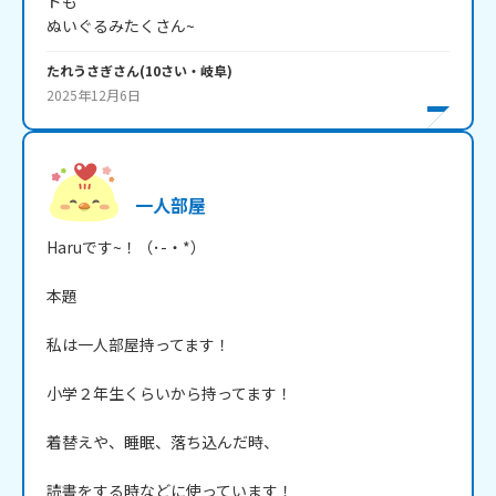
ドも

ぬいぐるみたくさん~
たれうさぎ
さん
(
10
さい・
岐阜
)
2025年12月6日
一人部屋
Haruです~！（･-・*）

本題

私は一人部屋持ってます！

小学２年生くらいから持ってます！

着替えや、睡眠、落ち込んだ時、

読書をする時などに使っています！
