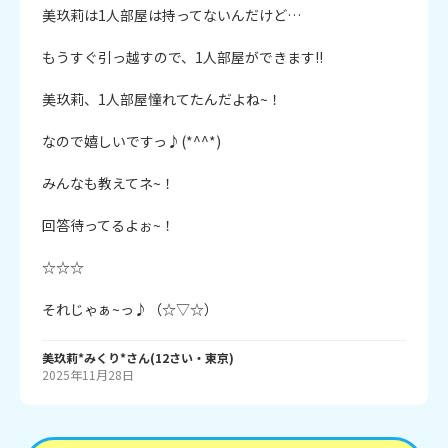
美玖莉は1人部屋は持ってないんだけど…

もうすぐ引っ越すので、1人部屋ができます!!

美玖莉、1人部屋憧れてたんだよね~！

なので嬉しいですっ♪(*^^*)

みんなも教えてネ~！

回答待ってるよぉ~！

☆☆☆

それじゃぁ~っ♪（☆▽☆）
美玖莉*みくり*
さん
(
12
さい・
東京
)
2025年11月28日