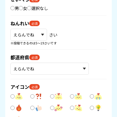
男
女
選択なし
ねんれい
必須
さい
※投稿できるのは5〜19さいです
都道府県
必須
アイコン
必須