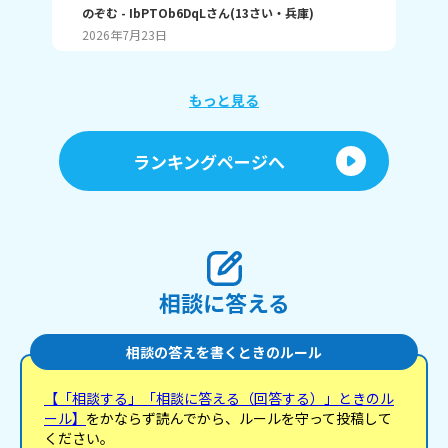
ちがって、日々ボケとツッコミとかなさそうやし、
のぞむ
- IbPTOb6DqL
さん
(
13
さい・
兵庫
)
と
(
12
変なイメージ持たれんのかなぁって！ 別に普通の時
す
2026年7月23日
20
は結構自然に？まあゆるめにみんな使っとぉけど、
か
それでもやっぱり恐怖感？って持たれるんですか
っ！ 例えばやけど あ、ちょっとこれやってくれへ
ん？ とか、普通の会話で話す時も、気が強そうみた
もっと見る
いに思われるんですか？ 関西弁女子のイメージとか
聞きたいです！
ランキングページへ
相談に答える
相談の答えを書くときのルール
【「相談する」「相談に答える（回答する）」ときのル
ール】
をかならず読んでから、ルールを守って投稿して
ください。