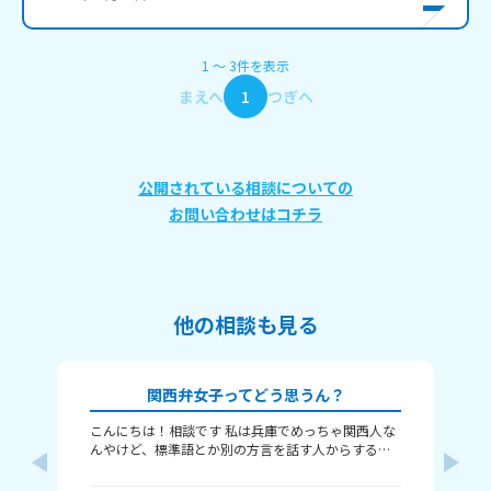
1
〜
3
件
を表示
まえへ
1
つぎへ
公開されている相談についての
お問い合わせはコチラ
他の相談も見る
関西弁女子ってどう思うん？
こんにちは！相談です 私は兵庫でめっちゃ関西人な
な
んやけど、標準語とか別の方言を話す人からする
し
と、関西弁女子って怖いんですか？ つっこむ時とか
な
は確かに勢い強めかもやし、標準語の人って関西と
の
向井