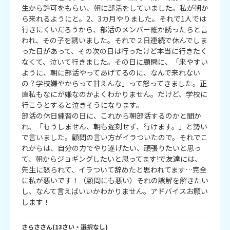
生から許可をもらい、朝に部活をしていました。私が朝か
ら来れるようにと。2、3カ月やりました。それで1人では
行きにくいだろうから、部活のメンバー誰か誘ったらと言
われ、その子を誘いました。それで２日連続で休んでしま
った日があって、その次の日は行ったけど本当に行きたく
なくて、泣いて行きました。その日に顧問に、「来やすい
ように、朝に部活やってあげてるのに、なんで来れない
の？学校嫌やからって甘えんな」って怒ってきました。正
直私もなにが嫌なのかよくわかりません。だけど、学校に
行こうとすると泣きそうになります。

部活の休日練習の日に、これから朝部活するのかと聞か
れ、「もうしません、朝も遅刻せず、行けます。」と勢い
で言いました。顧問の言い方がイラついたので。それでこ
れからは、自分の力でやり遂げたい、頑張りたいと思っ
て、朝からジョギングしたいと思ってます!で友達には、
先生に怒られて、イラついて辞めたと思われてます…完全
に私が悪いです！（顧問にも悪い）それの誤解を解きたい
し、なんて言えばいいかわかりません。アドバイスお願い
します！
さらさ
さん
(
13
さい・
選択なし
)