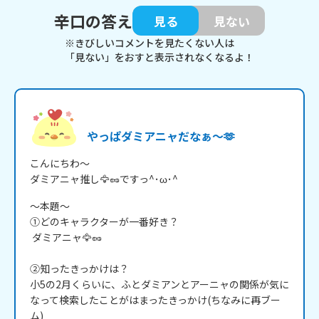
辛口の答え
見る
見ない
※きびしいコメントを見たくない人は
「見ない」をおすと表示されなくなるよ！
やっぱダミアニャだなぁ～🫶
こんにちわ～

ダミアニャ推し🦅🥜ですっ^･ω･^
～本題～

①どのキャラクターが一番好き？

 ダミアニャ🦅🥜

②知ったきっかけは？ 

小5の2月くらいに、ふとダミアンとアーニャの関係が気に
なって検索したことがはまったきっかけ(ちなみに再ブー
ム)
