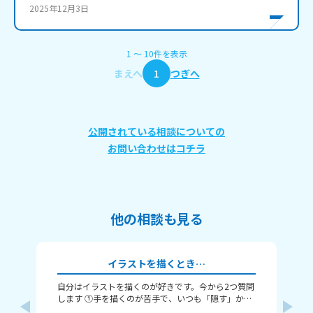
2025年12月3日
1
〜
10
件
を表示
まえへ
1
つぎへ
公開されている相談についての
お問い合わせはコチラ
他の相談も見る
イラストを描くとき…
自分はイラストを描くのが好きです。今から2つ質問
タ
します ①手を描くのが苦手で、いつも「隠す」か
てください！ 
「萌え袖」か「頑張って描く」のどれかなんですよ
ージック で