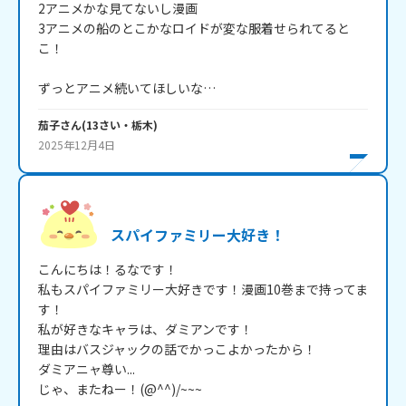
2アニメかな見てないし漫画

3アニメの船のとこかなロイドが変な服着せられてると
こ！

ずっとアニメ続いてほしいな…
茄子
さん
(
13
さい・
栃木
)
2025年12月4日
スパイファミリー大好き！
こんにちは！るなです！

私もスパイファミリー大好きです！漫画10巻まで持ってま
す！

私が好きなキャラは、ダミアンです！

理由はバスジャックの話でかっこよかったから！

ダミアニャ尊い...

じゃ、またねー！(@^^)/~~~