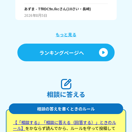
ね。手を上手く描くコツってありますか……？ ②い
詞
さん
つも立ち絵ばかり描いていて、それ以外は全く描け
あずま
- TfRDC9xJkc
さん
(
10
さい・
長崎
)
(
15
ません。とうしたらいいですか？
2026年8月5日
20
もっと見る
ランキングページへ
相談に答える
相談の答えを書くときのルール
【「相談する」「相談に答える（回答する）」ときのル
ール】
をかならず読んでから、ルールを守って投稿して