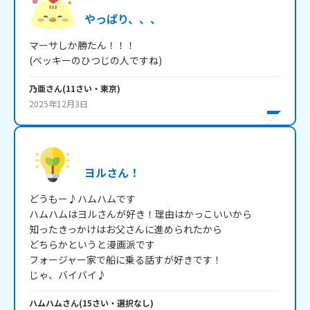
やっぱり、、、
マーサしか勝たん！！！

(ベッキーのひつじの人ですね)
乃亜
さん
(
11
さい・
東京
)
2025年12月3日
ヨルさん！
どうもー♪ハムハムです

ハムハムはヨルさんが好き！理由はかっこいいから

知ったきっかけはお父さんに進められたから

どちらかというと漫画派です

フォージャー家で船に乗る話すが好きです！

じゃ、バイバイ♪
ハムハム
さん
(
15
さい・
選択なし
)