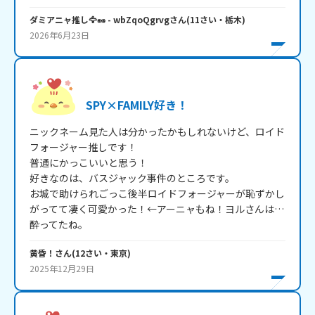
ダミアニャ推し🦅🥜
- wbZqoQgrvg
さん
(
11
さい・
栃木
)
2026年6月23日
SPY×FAMILY好き！
ニックネーム見た人は分かったかもしれないけど、ロイド
フォージャー推しです！

普通にかっこいいと思う！

好きなのは、バスジャック事件のところです。

お城で助けられごっこ後半ロイドフォージャーが恥ずかし
がってて凄く可愛かった！←アーニャもね！ヨルさんは…
酔ってたね。
黄昏！
さん
(
12
さい・
東京
)
2025年12月29日