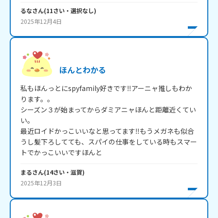
るな
さん
(
11
さい・
選択なし
)
2025年12月4日
ほんとわかる
私もほんっとにspyfamily好きです‼︎アーニャ推しもわか
ります。。

シーズン３が始まってからダミアニャほんと距離近くてい
い。

最近ロイドかっこいいなと思ってます‼︎もうメガネも似合
うし髪下ろしてても、スパイの仕事をしている時もスマー
トでかっこいいですほんと
まる
さん
(
14
さい・
滋賀
)
2025年12月3日