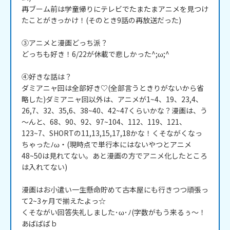
再ブーム前は学童帰りにテレビでたまたまアニメを見つけ
たことがきっかけ！(そのとき9話の再放送だった)

③アニメと漫画どっち派？ 

どっちも好き！6/22が休載で悲しかった^;ω;^

④好きな話は？ 

ダミアニャ回は全部好き♡(全部言うときりがないから省
略した)ダミアニャ回以外は、アニメが1~4、19、23,4、
26,7、32、35,6、38~40、42~47くらいかな？漫画は、う
～んと、68、90、92、97~104、112、119、121、
123~7、SHORTの11,13,15,17,18かな！くそながくなっ
ちゃったﾉω・(現時点で単行本にはないやつとアニメ
48~50は見れてない。あと漫画の方でアニメ化したところ
は入れてない)

漫画はお小遣い一生懸命貯めて古本屋にも行きつつ頑張っ
て2~3ヶ月で揃えたよっ☆

くそながい回答失礼しました･ω･ﾉ(字数がもう来るぅ～！
あばばばｂ