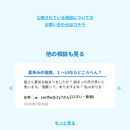
公開されている相談についての
お問い合わせはコチラ
他の相談も見る
夏休みの宿題、１～10ならどこらへん？
皆さん夏休み始まりましたか？ 始まった所が多いと
題
思います。 宿題って、ありますよね？ 私はありま
す！ 1～10までで表すなら、どこまで終わりました
意
か？ 1はまだ終わってないで、10は全部終わったと
(
11
さい・
新潟
)
な
お冬◌𓈒𓐍
- zmYfw2LZy7
さん
めい
いうことです！ 私は6です！ワークと習字と絵が残
2026年7月30日
20
ってるので！ みなさんも教えてください！ それじゃ
が
あまたね☃️
え
もっと見る