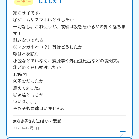
しました！
家なき子です。

①ゲームやスマホはどうしたか 

一切なし。これ使うと、成績は坂を転がるかの如く落ちま
す！

試さないでね☆

②マンガや本（？）等はどうしたか 

朝は本を読む

小説などではなく、齋藤孝や外山滋比古などの説明文。

③どのくらい勉強したか 

12時間

④不安だったか 

震えてました。

⑤友逹と同じか 

いいえ、、。

家なき子
さん
(
13
さい・
愛知
)
2025年12月9日