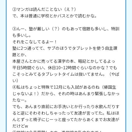
②マンガは読んだことない（え？）

で、本は普通に学校とかバスとかで読むかな。

③んー、塾が厳しい（？）のもあって宿題も多いし、特訓
も多いし。

それをこなしてるよー！

塾に2つ通ってて、サブのほうでタブレットを使う自主課
題とか、

本屋さんとかに売ってる漢字の本、暗記とかしてるよっ

平日5時間ぐらい、休日10~12時間ぐらいなのかな？でも
こそっとみてるタブレットタイムは抜いてません。（やば
い）

④私はちょっと特殊で12月にも入試があるのね（帰国生
じゃないよ！）だから、それの時はあんまり緊張しなかっ
たなー。

でも、あんまり直前にお手洗いとか行ったり水飲んだりす
ると逆にそわそわしちゃったって友達が言ってた。私はほ
んとずっと椅子にじーっと座ってたからあくまでお友達が
だけどw
