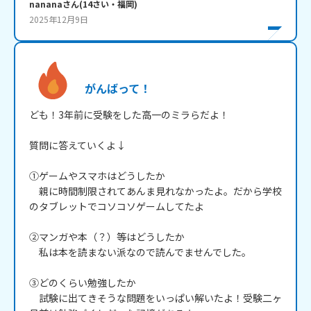
nanana
さん
(
14
さい・
福岡
)
2025年12月9日
がんばって！
ども！3年前に受験をした高一のミラらだよ！

質問に答えていくよ↓

①ゲームやスマホはどうしたか

　親に時間制限されてあんま見れなかったよ。だから学校
のタブレットでコソコソゲームしてたよ

②マンガや本（？）等はどうしたか

　私は本を読まない派なので読んでませんでした。

③どのくらい勉強したか

　試験に出てきそうな問題をいっぱい解いたよ！受験二ヶ