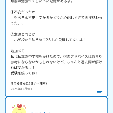
月前は勉強づくしだった記憶があるよ。

④不安だったか

　もちろん不安！受かるかどうか心配しすぎて面接終わっ
てた、、

⑤友達と同じか

　小学校から私含めて2人しか受験してないよ！

追加メモ

私は私立の中学校を受けたので、③のアドバイスはあまり
参考にならないかもしれないけど、ちゃんと過去問が解け
れば受かるよ！

受験頑張ってね！
ミラら
さん
(
15
さい・
熊本
)
2025年12月9日