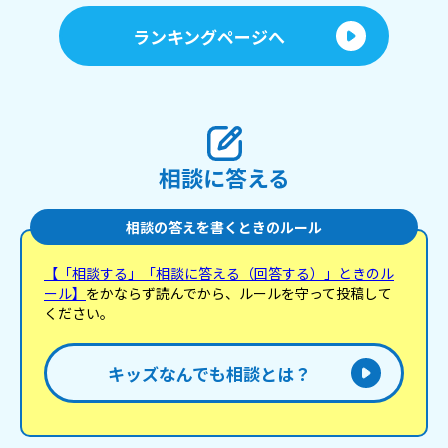
あ
ランキングページへ
相談に答える
相談の答えを書くときのルール
【「相談する」「相談に答える（回答する）」ときのル
ール】
をかならず読んでから、ルールを守って投稿して
ください。
キッズなんでも相談とは？