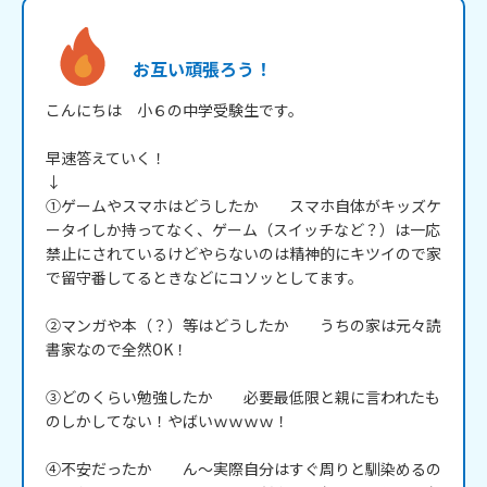
お互い頑張ろう！
こんにちは　小６の中学受験生です。

早速答えていく！

↓

①ゲームやスマホはどうしたか　　スマホ自体がキッズケ
ータイしか持ってなく、ゲーム（スイッチなど？）は一応
禁止にされているけどやらないのは精神的にキツイので家
で留守番してるときなどにコソッとしてます。

②マンガや本（？）等はどうしたか　　うちの家は元々読
書家なので全然OK！

③どのくらい勉強したか　　必要最低限と親に言われたも
のしかしてない！やばいｗｗｗｗ！

④不安だったか　　ん～実際自分はすぐ周りと馴染めるの