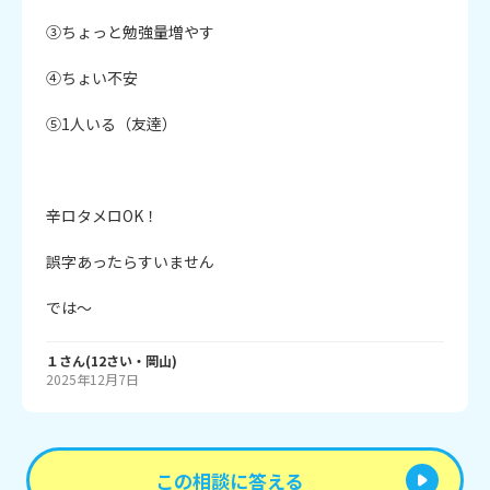
③ちょっと勉強量増やす

④ちょい不安

⑤1人いる（友逹）

辛ロタメロOK！

誤字あったらすいません

では～
１
さん
(
12
さい・
岡山
)
2025年12月7日
この相談に答える