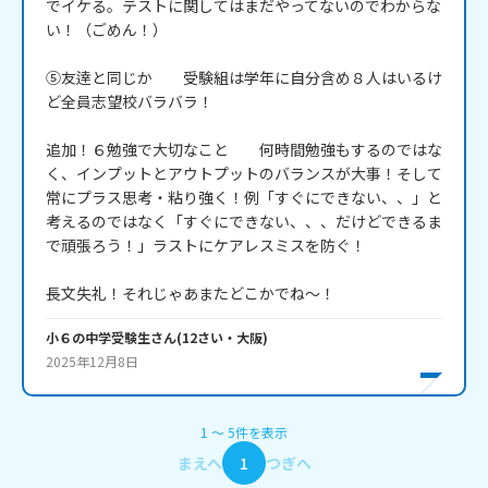
でイケる。テストに関してはまだやってないのでわからな
い！（ごめん！）

⑤友逹と同じか　　受験組は学年に自分含め８人はいるけ
ど全員志望校バラバラ！

追加！６勉強で大切なこと　　何時間勉強もするのではな
く、インプットとアウトプットのバランスが大事！そして
常にプラス思考・粘り強く！例「すぐにできない、、」と
考えるのではなく「すぐにできない、、、だけどできるま
で頑張ろう！」ラストにケアレスミスを防ぐ！

長文失礼！それじゃあまたどこかでね～！
小６の中学受験生
さん
(
12
さい・
大阪
)
2025年12月8日
1
〜
5
件
を表示
まえへ
1
つぎへ