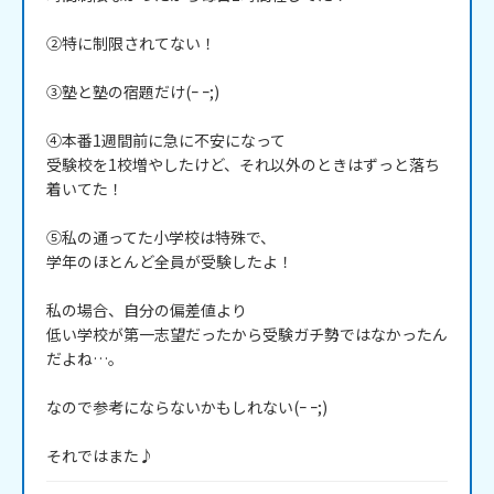
②特に制限されてない！

③塾と塾の宿題だけ(ｰ ｰ;)

④本番1週間前に急に不安になって

受験校を1校増やしたけど、それ以外のときはずっと落ち
着いてた！

⑤私の通ってた小学校は特殊で、

学年のほとんど全員が受験したよ！

私の場合、自分の偏差値より

低い学校が第一志望だったから受験ガチ勢ではなかったん
だよね…。

なので参考にならないかもしれない(ｰ ｰ;)

それではまた♪