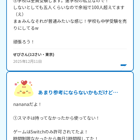
⑤学校は全員受験します。進学校の私立なので！

しないとしても五人くらいなので余裕で100人超えてます
（え）

まぁみんなそれが普通みたいな感じ！学校も中学受験を売
りにしてるw

頑張ろう！
ぜぴ
さん
(
12
さい・
東京
)
2025年12月11日
あまり参考にならないかもだけど…
nananaだよ！

①スマホは持ってなかったから使ってない！

ゲームはSwitchのみ許可されてたよ！

時間制限なかったから毎日1時間程してた！
