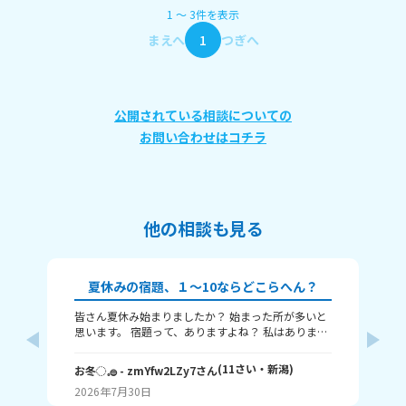
1
〜
3
件
を表示
まえへ
1
つぎへ
公開されている相談についての
お問い合わせはコチラ
他の相談も見る
夏休みの宿題、１～10ならどこらへん？
皆さん夏休み始まりましたか？ 始まった所が多いと
題
思います。 宿題って、ありますよね？ 私はありま
す！ 1～10までで表すなら、どこまで終わりました
意
か？ 1はまだ終わってないで、10は全部終わったと
な
(
11
さい・
新潟
)
お冬◌𓈒𓐍
- zmYfw2LZy7
さん
めい
いうことです！ 私は6です！ワークと習字と絵が残
2026年7月30日
20
ってるので！ みなさんも教えてください！ それじゃ
が