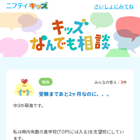
さいしょにみてね
3
勉強
みんなの答え：
件
受験まであと2ヶ月なのに、、。
中3の萌海です。

私は県内有数の進学校(TOP5には入る)を志望校にしてい
ます。
