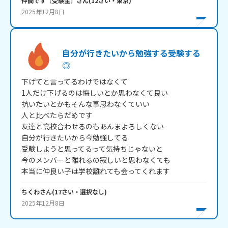
仲間です〔受験生〕
さん
(
12
さい・
東京
)
2025年12月8日
自分が行きたいから勉強する受験する
◎
下げてと言ってるわけではなくて

1人だけ下げるのは悔しいとか思わなくて良い

抗いたいとかもそんな事思わなくていい

人と比べたらだめです

友達と高校合わせるのもあんまよろしくない

自分が行きたいから今勉強してる

受験しようと思ってるって気持ちじゃないと

今のメンバーと離れるの寂しいと思わなくても

本当に仲良い子は学校離れても会ってくれます
ちくわ
さん
(
17
さい・
選択なし
)
2025年12月8日