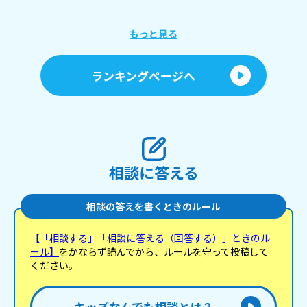
あまたね☃️
え
もっと見る
あ
ランキングページへ
相談に答える
相談の答えを書くときのルール
【「相談する」「相談に答える（回答する）」ときのル
ール】
をかならず読んでから、ルールを守って投稿して
ください。
キッズなんでも相談とは？