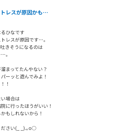
ストレスが原因かも…
るひなです

トレスが原因です…。

吐きそうになるのは

…。

溜まってたんやない？

パーッと遊んでみよ！

！！

い場合は

院に行ったほうがいい！

かもしれないから！

い(_ _).｡o○
