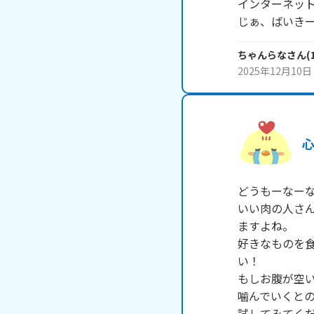
インターネット
じぁ、ばいき
ちゃんらな
さん
(
2025年12月10日
どうもーなーな
いい肉の人さ
ますよね。

好きなものを
い！

もしお腹が空
噛んでいくとの
試してみてくだ