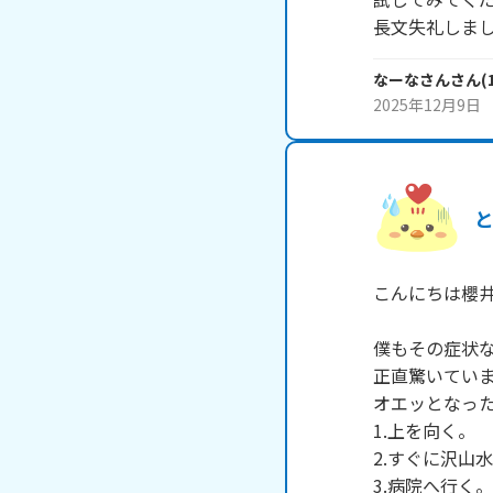
長文失礼しま
なーなさん
さん
(
2025年12月9日
こんにちは櫻井
僕もその症状な
正直驚いていま
オエッとなった
1.上を向く。

2.すぐに沢山水
3.病院へ行く。
