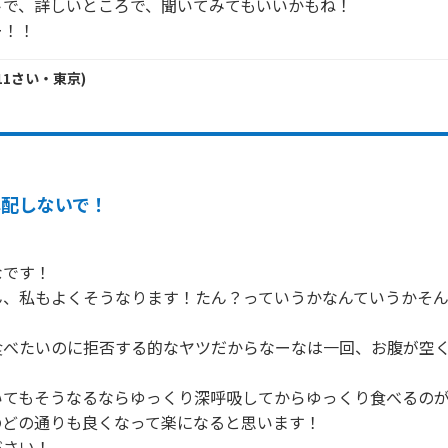
で、詳しいところで、聞いてみてもいいかもね！

ー！！
11
さい・
東京
)
心配しないで！
です！

ん、私もよくそうなります！たん？っていうかなんていうかそ
食べたいのに拒否する的なヤツだからなーなは一回、お腹が空
いてもそうなるならゆっくり深呼吸してからゆっくり食べるの
どの通りも良くなって楽になると思います！

さい！
