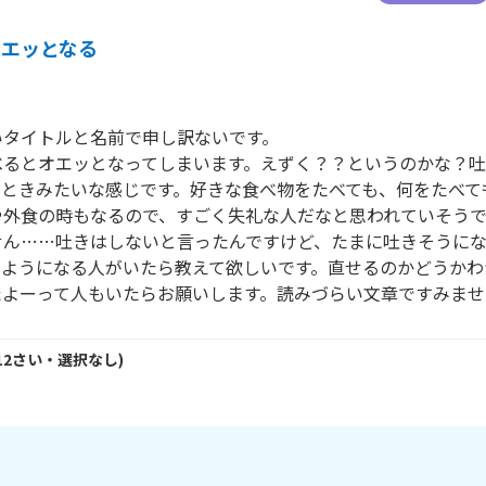
オエッとなる
タイトルと名前で申し訳ないです。

べるとオエッとなってしまいます。えずく？？というのかな？
たときみたいな感じです。好きな食べ物をたべても、何をたべて
や外食の時もなるので、すごく失礼な人だなと思われていそう
せん……吐きはしないと言ったんですけど、たまに吐きそうに
じようになる人がいたら教えて欲しいです。直せるのかどうかわ
たよーって人もいたらお願いします。読みづらい文章ですみませ
12
さい・
選択なし
)