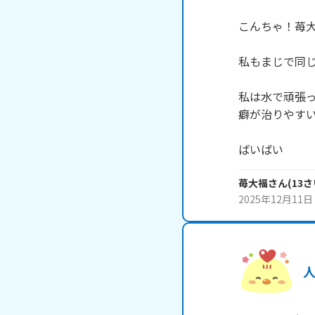
こんちゃ！苺大
私もまじで同じ
私は水で頑張
癖が治りやすい
ばいばい
苺大福
さん
(
13
さ
2025年12月11日