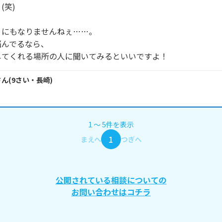
笑)

にもなりませんねぇ……。

んでるなら、

してくれる場所の人に聞いてみるといいですよ！
さん
(
9
さい・
長崎
)
1
〜
5
件
を表示
1
まえへ
つぎへ
公開されている相談についての
お問い合わせはコチラ