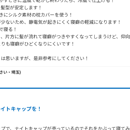
かすときに温風で乾かし終わったら、冷風で仕上げる！

髪型が安定します！

きにシルク素材の枕カバーを使う！

少ないため、静電気が起きにくく寝癖の軽減になります！

で寝る！

と、片方に髪が流れて寝癖がつきやすくなってしまうけど、仰
りも寝癖がひどくなりにくいです！

とは思いますが、是非参考にしてください！
さい・
埼玉
)
ナイトキャップを！
プで、ナイトキャップが売っているのでそれをかぶって寝てみ