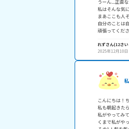
うーん...正直
私はそんな気に
まあここも人そ
自分のことは自
れず
さん
(
12
さい
2025年12月10日
こんにちは！ち
私も朝起きたら
私がやってみ
くまで私がやっ