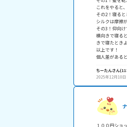
その1！髪を乾
これをやると、
その2！寝ると
シルクは摩擦が
その3！仰向け
横向きで寝る
きで寝たときよ
以上です！

個人差がある
ちーたん
さん
(
11
2025年12月10日
１００円ショッ