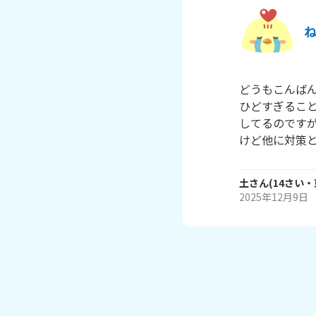
どうもこんば
ひどすぎるこ
してるのです
けど他に対策
土
さん
(
14
さい・
2025年12月9日