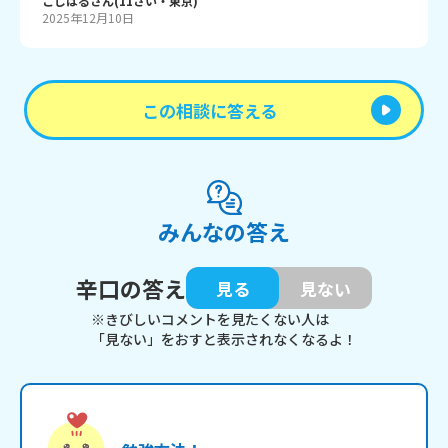
こじはる
さん
(
11
さい・
東京
)
2025年12月10日
この相談に答える
みんなの答え
辛口の答え
見る
見ない
※きびしいコメントを見たくない人は
「見ない」をおすと表示されなくなるよ！