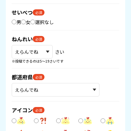
せいべつ
必須
男
女
選択なし
ねんれい
必須
さい
※投稿できるのは5〜19さいです
都道府県
必須
アイコン
必須