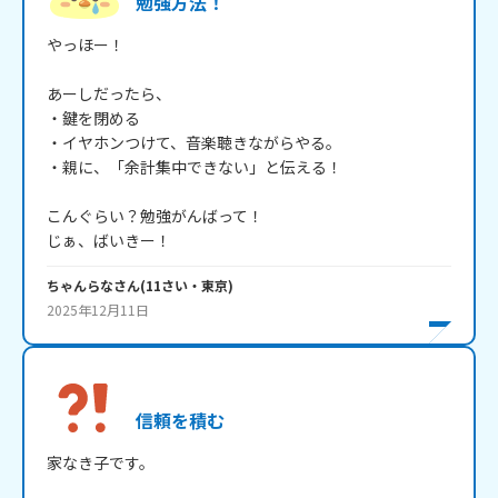
勉強方法！
やっほー！

あーしだったら、

・鍵を閉める

・イヤホンつけて、音楽聴きながらやる。

・親に、「余計集中できない」と伝える！

こんぐらい？勉強がんばって！

じぁ、ばいきー！
ちゃんらな
さん
(
11
さい・
東京
)
2025年12月11日
信頼を積む
家なき子です。
