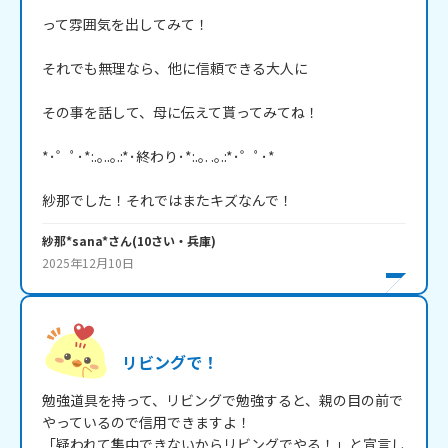
って雰囲気を出してみて！

それでも無理なら、他に信頼できる大人に

その事を話して、母に伝えて貰ってみてね！

*･゜ﾟ･*:.｡..｡.:*･終わり･*:.｡. .｡.:*･゜ﾟ･*

紗那でした！それではまたキズなんで！
紗那*sana*
さん
(
10
さい・
兵庫
)
2025年12月10日
リビングで！
勉強道具を持って、リビングで勉強すると、親の目の前で
やっているので信用できますよ！

「疑われて集中できないからリビングでやる！」と宣言し