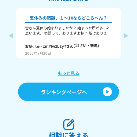
夏休みの宿題、１～10ならどこらへん？
皆さん夏休み始まりましたか？ 始まった所が多いと
題
思います。 宿題って、ありますよね？ 私はありま
す！ 1～10までで表すなら、どこまで終わりました
意
か？ 1はまだ終わってないで、10は全部終わったと
な
(
11
さい・
新潟
)
お冬◌𓈒𓐍
- zmYfw2LZy7
さん
めい
いうことです！ 私は6です！ワークと習字と絵が残
2026年7月30日
20
ってるので！ みなさんも教えてください！ それじゃ
が
あまたね☃️
え
もっと見る
あ
ランキングページへ
相談に答える