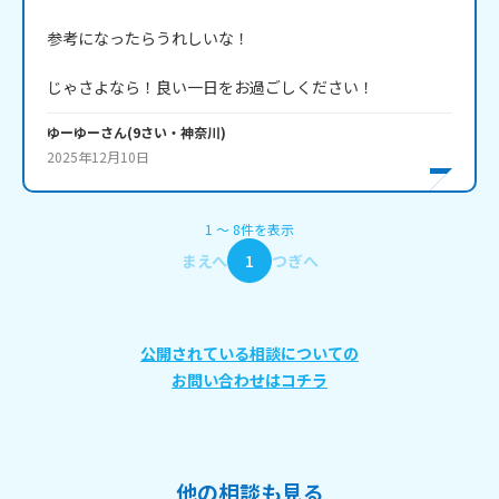
参考になったらうれしいな！

じゃさよなら！良い一日をお過ごしください！
ゆーゆー
さん
(
9
さい・
神奈川
)
2025年12月10日
1
〜
8
件
を表示
まえへ
1
つぎへ
公開されている相談についての
お問い合わせはコチラ
他の相談も見る