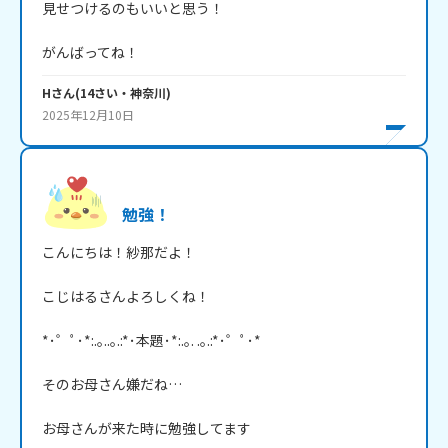
見せつけるのもいいと思う！

がんばってね！
H
さん
(
14
さい・
神奈川
)
2025年12月10日
勉強！
こんにちは！紗那だよ！

こじはるさんよろしくね！

*･゜ﾟ･*:.｡..｡.:*･本題･*:.｡. .｡.:*･゜ﾟ･*

そのお母さん嫌だね…

お母さんが来た時に勉強してます
