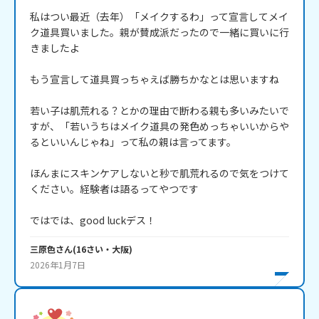
私はつい最近（去年）「メイクするわ」って宣言してメイ
ク道具買いました。親が賛成派だったので一緒に買いに行
きましたよ

もう宣言して道具買っちゃえば勝ちかなとは思いますね

若い子は肌荒れる？とかの理由で断わる親も多いみたいで
すが、「若いうちはメイク道具の発色めっちゃいいからや
るといいんじゃね」って私の親は言ってます。

ほんまにスキンケアしないと秒で肌荒れるので気をつけて
ください。経験者は語るってやつです

ではでは、good luckデス！
三原色
さん
(
16
さい・
大阪
)
2026年1月7日