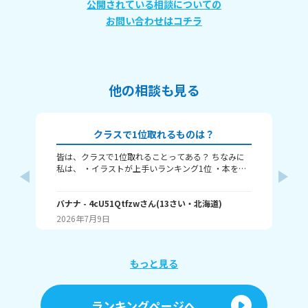
公開されている相談についての
お問い合わせはコチラ
他の相談も見る
クラスで1位取れるものは？
皆は、クラスで1位取れることってある？ ちなみに
み
私は、 ・イラストが上手いランキング1位 ・本を読
むランキング1位（一番たくさん読む） ・アニメ詳
ふぃ
しいランキング1位 こんな感じ。 皆はどんなランキ
🤍
ングで1位取れる？ 書いてくれたら嬉しいです！ じ
バナナ
- 4cU51Qtfzw
さん
(
13
さい・
北海道
)
(
13
ゃね。
2026年7月9日
20
もっと見る
ランキングページへ