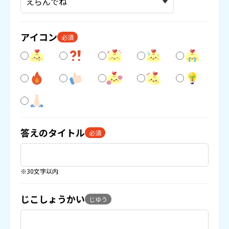
アイコン
必須
答えのタイトル
必須
※30文字以内
じこしょうかい
じゆう