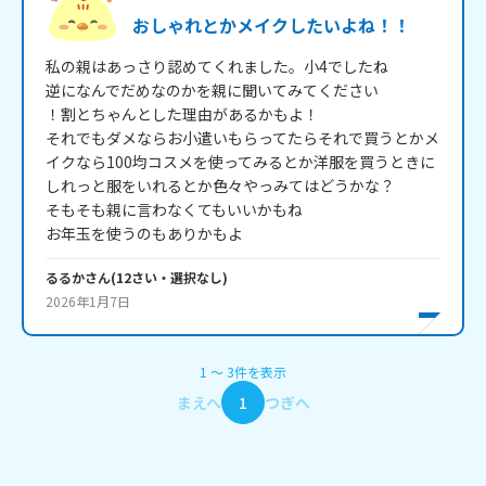
おしゃれとかメイクしたいよね！！
私の親はあっさり認めてくれました。小4でしたね

逆になんでだめなのかを親に聞いてみてください

！割とちゃんとした理由があるかもよ！

それでもダメならお小遣いもらってたらそれで買うとかメ
イクなら100均コスメを使ってみるとか洋服を買うときに
しれっと服をいれるとか色々やっみてはどうかな？

そもそも親に言わなくてもいいかもね

お年玉を使うのもありかもよ
るるか
さん
(
12
さい・
選択なし
)
2026年1月7日
1
〜
3
件
を表示
まえへ
1
つぎへ